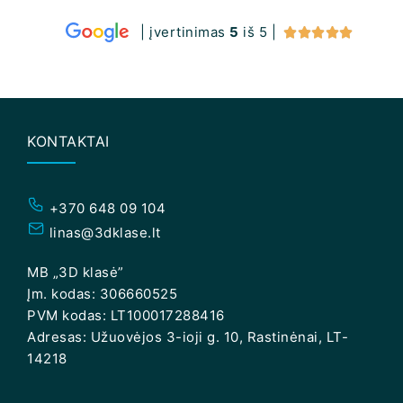
| įvertinimas
5
iš 5 |





KONTAKTAI
+370 648 09 104
linas@3dklase.lt
MB „3D klasė”
Įm. kodas: 306660525
PVM kodas: LT100017288416
Adresas: Užuovėjos 3-ioji g. 10, Rastinėnai, LT-
14218