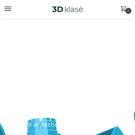
0
3D projektavimas
3D projektavime atsižvelgiame konkrečiai
į gamybą 3D spausdinimo būdu.
Užsiimame gaminių optimizavimu FDM 3D
spaudos procesui atsižvelgdami į
taupymo ar techninių savybių ypatumus.