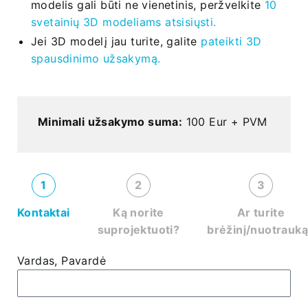
modelis gali būti ne vienetinis, peržvelkite
10
svetainių 3D modeliams atsisiųsti.
Jei 3D modelį jau turite, galite
pateikti 3D
spausdinimo užsakymą.
Minimali užsakymo suma:
100 Eur + PVM
1
2
3
Kontaktai
Ką norite
Ar turite
suprojektuoti?
brėžinį/nuotrauk
Vardas, Pavardė