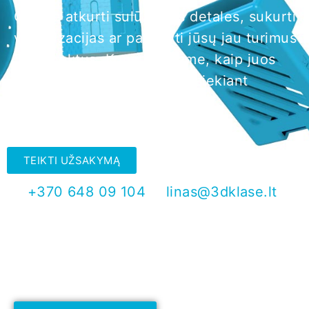
Galime atkurti sulūžusias detales, sukurti
vizualizacijas ar pataisyti jūsų jau turimus
3D objektus. Konsultuojame, kaip juos
pritaikyti 3D spausdinimui siekiant
efektyviausio rezultato.
TEIKTI UŽSAKYMĄ
+370 648 09 104
linas@3dklase.lt