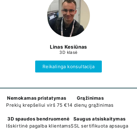
Linas Kesiūnas
3D klasė
Reikalinga konsultacija
Nemokamas pristatymas
Grąžinimas
Prekių krepšeliui virš 75 €
14 dienų grąžinimas
3D spaudos bendruomenė
Saugus atsiskaitymas
Išskirtinė pagalba klientams
SSL sertifikuota apsauga