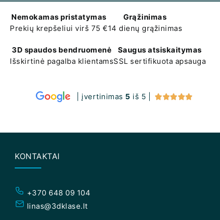
Nemokamas pristatymas
Grąžinimas
Prekių krepšeliui virš 75 €
14 dienų grąžinimas
3D spaudos bendruomenė
Saugus atsiskaitymas
Išskirtinė pagalba klientams
SSL sertifikuota apsauga
| įvertinimas
5
iš 5 |





KONTAKTAI
+370 648 09 104
linas@3dklase.lt