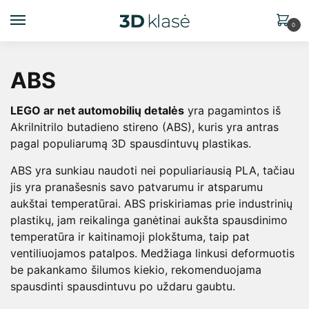
0
ABS
LEGO ar net automobilių detalės
yra pagamintos iš
Akrilnitrilo butadieno stireno (ABS), kuris yra antras
pagal populiarumą 3D spausdintuvų plastikas.
ABS yra sunkiau naudoti nei populiariausią PLA, tačiau
jis yra pranašesnis savo patvarumu ir atsparumu
aukštai temperatūrai. ABS priskiriamas prie industrinių
plastikų, jam reikalinga ganėtinai aukšta spausdinimo
temperatūra ir kaitinamoji plokštuma, taip pat
ventiliuojamos patalpos. Medžiaga linkusi deformuotis
be pakankamo šilumos kiekio, rekomenduojama
spausdinti spausdintuvu po uždaru gaubtu.