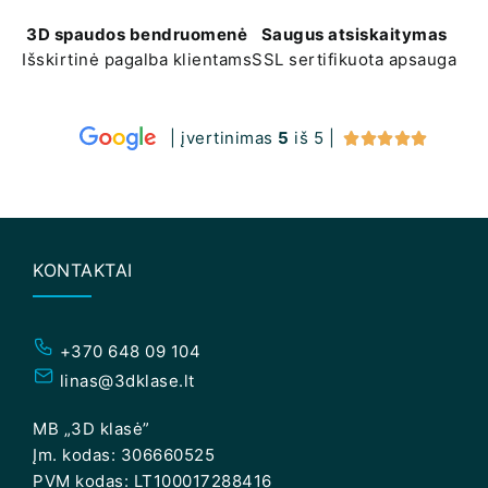
3D spaudos bendruomenė
Saugus atsiskaitymas
Išskirtinė pagalba klientams
SSL sertifikuota apsauga
| įvertinimas
5
iš 5 |





KONTAKTAI
+370 648 09 104
linas@3dklase.lt
MB „3D klasė”
Įm. kodas: 306660525
PVM kodas: LT100017288416