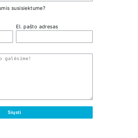
umis susisiektume?
El. pašto adresas
Siųsti