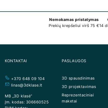
Nemokamas pristatymas
Prekių krepšeliui virš 75 €
14 d
KONTAKTAI
PASLAUGOS
3D spausdinimas
+370 648 09 104
linas@3dklase.lt
3D projektavimas
Reprezentaciniai
MB „3D klasė”
maketai
Įm. kodas: 306660525