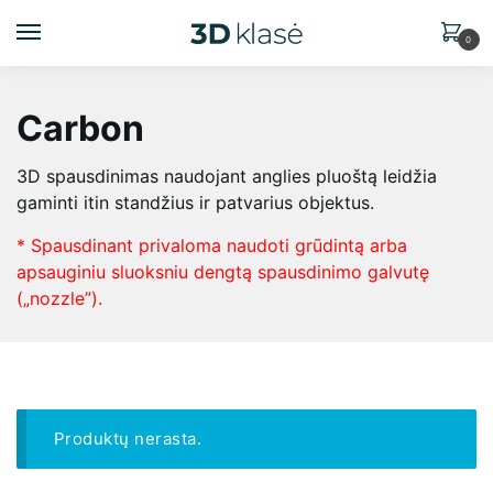
0
Carbon
3D spausdinimas naudojant anglies pluoštą leidžia
gaminti itin standžius ir patvarius objektus.
* Spausdinant privaloma naudoti grūdintą arba
apsauginiu sluoksniu dengtą spausdinimo galvutę
(„nozzle”).
Produktų nerasta.