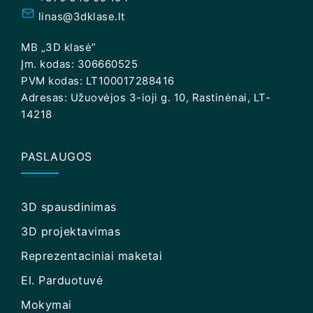
linas@3dklase.lt
MB „3D klasė”
Įm. kodas: 306660525
PVM kodas: LT100017288416
Adresas: Užuovėjos 3-ioji g. 10, Rastinėnai, LT-
14218
PASLAUGOS
3D spausdinimas
3D projektavimas
Reprezentaciniai maketai
El. Parduotuvė
Mokymai