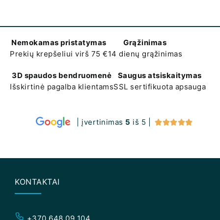
Nemokamas pristatymas
Grąžinimas
Prekių krepšeliui virš 75 €
14 dienų grąžinimas
3D spaudos bendruomenė
Saugus atsiskaitymas
Išskirtinė pagalba klientams
SSL sertifikuota apsauga
| įvertinimas
5
iš 5 |





KONTAKTAI
+370 648 09 104