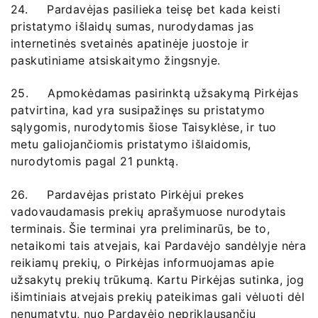
24. Pardavėjas pasilieka teisę bet kada keisti
pristatymo išlaidų sumas, nurodydamas jas
internetinės svetainės apatinėje juostoje ir
paskutiniame atsiskaitymo žingsnyje.
25. Apmokėdamas pasirinktą užsakymą Pirkėjas
patvirtina, kad yra susipažinęs su pristatymo
sąlygomis, nurodytomis šiose Taisyklėse, ir tuo
metu galiojančiomis pristatymo išlaidomis,
nurodytomis pagal 21 punktą.
26. Pardavėjas pristato Pirkėjui prekes
vadovaudamasis prekių aprašymuose nurodytais
terminais. Šie terminai yra preliminarūs, be to,
netaikomi tais atvejais, kai Pardavėjo sandėlyje nėra
reikiamų prekių, o Pirkėjas informuojamas apie
užsakytų prekių trūkumą. Kartu Pirkėjas sutinka, jog
išimtiniais atvejais prekių pateikimas gali vėluoti dėl
nenumatytų, nuo Pardavėjo nepriklausančių