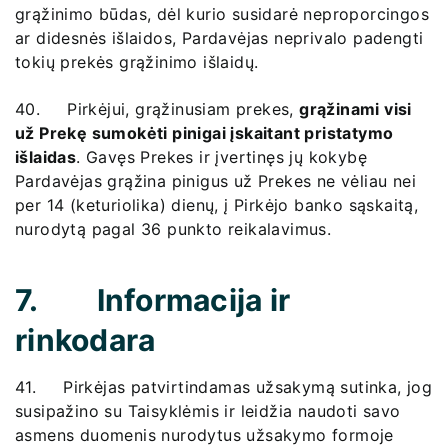
grąžinimo būdas, dėl kurio susidarė neproporcingos
ar didesnės išlaidos, Pardavėjas neprivalo padengti
tokių prekės grąžinimo išlaidų.
40. Pirkėjui, grąžinusiam prekes,
grąžinami visi
už Prekę sumokėti pinigai įskaitant pristatymo
išlaidas
. Gavęs Prekes ir įvertinęs jų kokybę
Pardavėjas grąžina pinigus už Prekes ne vėliau nei
per 14 (keturiolika) dienų, į Pirkėjo banko sąskaitą,
nurodytą pagal 36 punkto reikalavimus.
7. Informacija ir
rinkodara
41. Pirkėjas patvirtindamas užsakymą sutinka, jog
susipažino su Taisyklėmis ir leidžia naudoti savo
asmens duomenis nurodytus užsakymo formoje