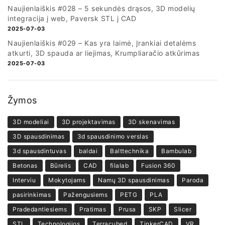
Naujienlaiškis #028 – 5 sekundės drąsos, 3D modelių
integracija į web, Paversk STL į CAD
2025-07-03
Naujienlaiškis #029 – Kas yra laimė, Įrankiai detalėms
atkurti, 3D spauda ar liejimas, Krumpliaračio atkūrimas
2025-07-03
Žymos
3D modeliai
3D projektavimas
3D skenavimas
3D spausdinimas
3d spausdinimo verslas
3d spausdintuvas
baldai
Balttechnika
Bambulab
Betonas
Būrelis
CAD
filalab
Fusion 360
Interviu
Mokytojams
Namų 3D spausdinimas
Paroda
pasirinkimas
Pažengusiems
PETG
PLA
Pradedantiesiems
Pratimas
Prusa
SKP
Slicer
STL
Technologijos
Terracubed
TinkerCAD
VR