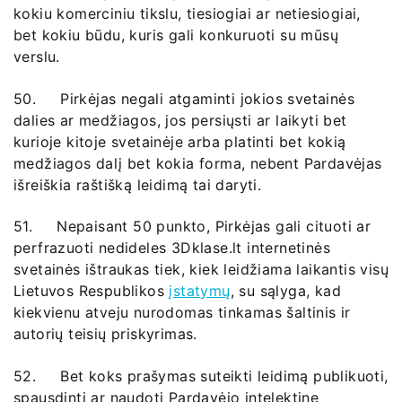
kokiu komerciniu tikslu, tiesiogiai ar netiesiogiai,
bet kokiu būdu, kuris gali konkuruoti su mūsų
verslu.
50. Pirkėjas negali atgaminti jokios svetainės
dalies ar medžiagos, jos persiųsti ar laikyti bet
kurioje kitoje svetainėje arba platinti bet kokią
medžiagos dalį bet kokia forma, nebent Pardavėjas
išreiškia raštišką leidimą tai daryti.
51. Nepaisant 50 punkto, Pirkėjas gali cituoti ar
perfrazuoti nedideles 3Dklase.lt internetinės
svetainės ištraukas tiek, kiek leidžiama laikantis visų
Lietuvos Respublikos
įstatymų
, su sąlyga, kad
kiekvienu atveju nurodomas tinkamas šaltinis ir
autorių teisių priskyrimas.
52. Bet koks prašymas suteikti leidimą publikuoti,
spausdinti ar naudoti Pardavėjo intelektinę