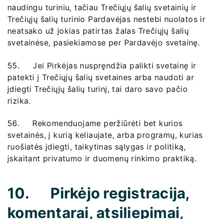
naudingu turiniu, tačiau Trečiųjų šalių svetainių ir
Trečiųjų šalių turinio Pardavėjas nestebi nuolatos ir
neatsako už jokias patirtas žalas Trečiųjų šalių
svetainėse, pasiekiamose per Pardavėjo svetainę.
55. Jei Pirkėjas nuspręndžia palikti svetainę ir
patekti į Trečiųjų šalių svetaines arba naudoti ar
įdiegti Trečiųjų šalių turinį, tai daro savo pačio
rizika.
56. Rekomenduojame peržiūrėti bet kurios
svetainės, į kurią keliaujate, arba programų, kurias
ruošiatės įdiegti, taikytinas sąlygas ir politiką,
įskaitant privatumo ir duomenų rinkimo praktiką.
10. Pirkėjo registracija,
komentarai, atsiliepimai,