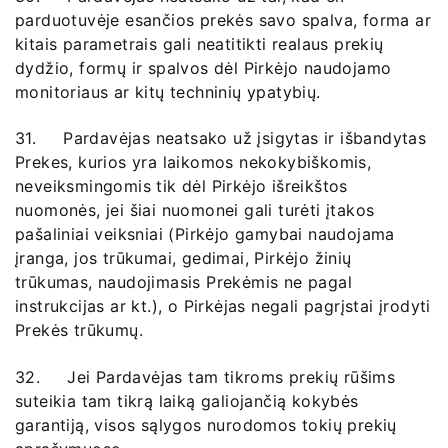
parduotuvėje esančios prekės savo spalva, forma ar
kitais parametrais gali neatitikti realaus prekių
dydžio, formų ir spalvos dėl Pirkėjo naudojamo
monitoriaus ar kitų techninių ypatybių.
31. Pardavėjas neatsako už įsigytas ir išbandytas
Prekes, kurios yra laikomos nekokybiškomis,
neveiksmingomis tik dėl Pirkėjo išreikštos
nuomonės, jei šiai nuomonei gali turėti įtakos
pašaliniai veiksniai (Pirkėjo gamybai naudojama
įranga, jos trūkumai, gedimai, Pirkėjo žinių
trūkumas, naudojimasis Prekėmis ne pagal
instrukcijas ar kt.), o Pirkėjas negali pagrįstai įrodyti
Prekės trūkumų.
32. Jei Pardavėjas tam tikroms prekių rūšims
suteikia tam tikrą laiką galiojančią kokybės
garantiją, visos sąlygos nurodomos tokių prekių