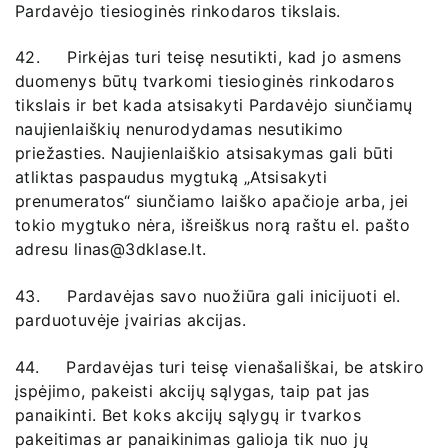
Pardavėjo tiesioginės rinkodaros tikslais.
42. Pirkėjas turi teisę nesutikti, kad jo asmens
duomenys būtų tvarkomi tiesioginės rinkodaros
tikslais ir bet kada atsisakyti Pardavėjo siunčiamų
naujienlaiškių nenurodydamas nesutikimo
priežasties. Naujienlaiškio atsisakymas gali būti
atliktas paspaudus mygtuką „Atsisakyti
prenumeratos“ siunčiamo laiško apačioje arba, jei
tokio mygtuko nėra, išreiškus norą raštu el. pašto
adresu linas@3dklase.lt.
43. Pardavėjas savo nuožiūra gali inicijuoti el.
parduotuvėje įvairias akcijas.
44. Pardavėjas turi teisę vienašališkai, be atskiro
įspėjimo, pakeisti akcijų sąlygas, taip pat jas
panaikinti. Bet koks akcijų sąlygų ir tvarkos
pakeitimas ar panaikinimas galioja tik nuo jų