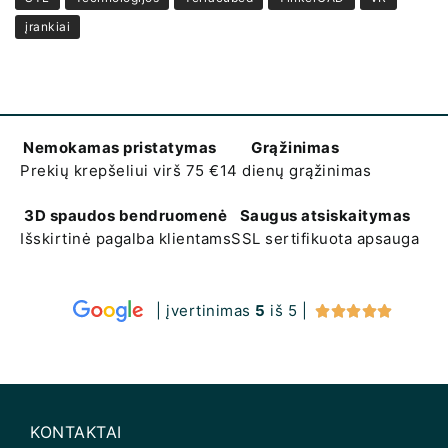
įrankiai
Nemokamas pristatymas
Grąžinimas
Prekių krepšeliui virš 75 €
14 dienų grąžinimas
3D spaudos bendruomenė
Saugus atsiskaitymas
Išskirtinė pagalba klientams
SSL sertifikuota apsauga
| įvertinimas
5
iš 5 |





KONTAKTAI