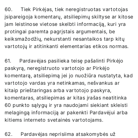
60. Tiek Pirkėjas, tiek neregistruotas vartotojas
įsipareigoja komentarų, atsiliepimų skiltyse ar kitose
jam leistinose vietose skelbti informaciją, kuri yra
protingai paremta pagrįstais argumentais, be
keiksmažodžių, nekurstanti nesantaikos tarp kitų
vartotojų ir atitinkanti elementarias etikos normas.
61. Pardavėjas pasilieka teisę pašalinti Pirkėjo
paskyrą, neregistruoto vartotojo ar Pirkėjo
komentarą, atsiliepimą jei jo nuožiūra nustatyta, kad
vartotojo vardas yra netinkamas, nešvankus ar
kitaip prieštaringas arba vartotojo paskyra,
komentaras, atsiliepimas ar kitas įrašas neatitinka
60 punkto sąlygų ir yra naudojami siekiant skleisti
melagingą informaciją ar pakenkti Pardavėjui arba
kitiems interneto svetainės vartotojams.
62. Pardavėjas neprisiima atsakomybės už