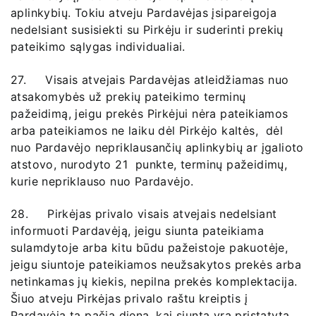
aplinkybių. Tokiu atveju Pardavėjas įsipareigoja
nedelsiant susisiekti su Pirkėju ir suderinti prekių
pateikimo sąlygas individualiai.
27. Visais atvejais Pardavėjas atleidžiamas nuo
atsakomybės už prekių pateikimo terminų
pažeidimą, jeigu prekės Pirkėjui nėra pateikiamos
arba pateikiamos ne laiku dėl Pirkėjo kaltės, dėl
nuo Pardavėjo nepriklausančių aplinkybių ar įgalioto
atstovo, nurodyto 21 punkte, terminų pažeidimų,
kurie nepriklauso nuo Pardavėjo.
28. Pirkėjas privalo visais atvejais nedelsiant
informuoti Pardavėją, jeigu siunta pateikiama
sulamdytoje arba kitu būdu pažeistoje pakuotėje,
jeigu siuntoje pateikiamos neužsakytos prekės arba
netinkamas jų kiekis, nepilna prekės komplektacija.
Šiuo atveju Pirkėjas privalo raštu kreiptis į
Pardavėją tą pačią dieną, kai siuntą yra pristatyta,