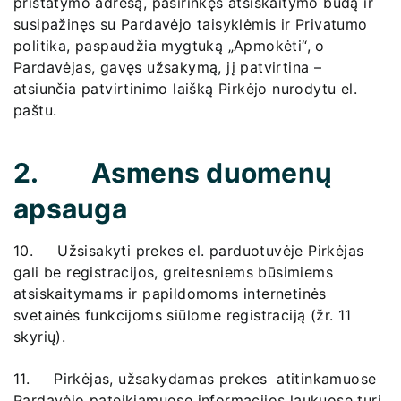
pristatymo adresą, pasirinkęs atsiskaitymo būdą ir
susipažinęs su Pardavėjo taisyklėmis ir Privatumo
politika, paspaudžia mygtuką „Apmokėti“, o
Pardavėjas, gavęs užsakymą, jį patvirtina –
atsiunčia patvirtinimo laišką Pirkėjo nurodytu el.
paštu.
2. Asmens duomenų
apsauga
10. Užsisakyti prekes el. parduotuvėje Pirkėjas
gali be registracijos, greitesniems būsimiems
atsiskaitymams ir papildomoms internetinės
svetainės funkcijoms siūlome registraciją (žr. 11
skyrių).
11. Pirkėjas, užsakydamas prekes atitinkamuose
Pardavėjo pateikiamuose informacijos laukuose turi