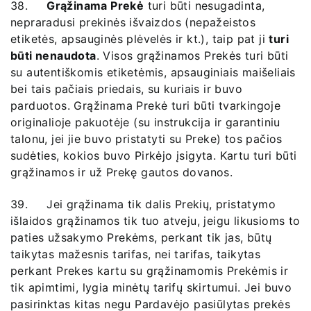
38.
Grąžinama Prekė
turi būti nesugadinta,
nepraradusi prekinės išvaizdos (nepažeistos
etiketės, apsauginės plėvelės ir kt.), taip pat ji
turi
būti nenaudota
. Visos grąžinamos Prekės turi būti
su autentiškomis etiketėmis, apsauginiais maišeliais
bei tais pačiais priedais, su kuriais ir buvo
parduotos. Grąžinama Prekė turi būti tvarkingoje
originalioje pakuotėje (su instrukcija ir garantiniu
talonu, jei jie buvo pristatyti su Preke) tos pačios
sudėties, kokios buvo Pirkėjo įsigyta. Kartu turi būti
grąžinamos ir už Prekę gautos dovanos.
39. Jei grąžinama tik dalis Prekių, pristatymo
išlaidos grąžinamos tik tuo atveju, jeigu likusioms to
paties užsakymo Prekėms, perkant tik jas, būtų
taikytas mažesnis tarifas, nei tarifas, taikytas
perkant Prekes kartu su grąžinamomis Prekėmis ir
tik apimtimi, lygia minėtų tarifų skirtumui. Jei buvo
pasirinktas kitas negu Pardavėjo pasiūlytas prekės