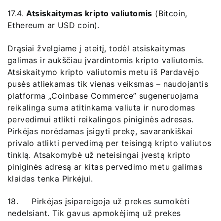
17.4.
Atsiskaitymas kripto valiutomis
(Bitcoin,
Ethereum ar USD coin).
Drąsiai žvelgiame į ateitį, todėl atsiskaitymas
galimas ir aukščiau įvardintomis kripto valiutomis.
Atsiskaitymo kripto valiutomis metu iš Pardavėjo
pusės atliekamas tik vienas veiksmas – naudojantis
platforma „Coinbase Commerce” sugeneruojama
reikalinga suma atitinkama valiuta ir nurodomas
pervedimui atlikti reikalingos piniginės adresas.
Pirkėjas norėdamas įsigyti prekę, savarankiškai
privalo atlikti pervedimą per teisingą kripto valiutos
tinklą. Atsakomybė už neteisingai įvestą kripto
piniginės adresą ar kitas pervedimo metu galimas
klaidas tenka Pirkėjui.
18. Pirkėjas įsipareigoja už prekes sumokėti
nedelsiant. Tik gavus apmokėjimą už prekes