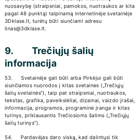
nuosavybę (straipsniai, pamokos, nuotraukos ar kita
pagal 48 punktą) talpinamą internetinėje svetainėje
3Dklase.lt, turėtų būti siunčiami adresu
linas@3dklase.lt.
9. Trečiųjų šalių
informacija
53. Svetainėje gali būti arba Pirkėjui gali būti
siunčiamos nuorodos į kitas svetaines („Trečiųjų
šalių svetainės“), taip pat straipsniai, nuotraukos,
tekstas, grafika, paveikslėliai, dizainai, vaizdo įrašai,
informacija, programos, programinė įranga ir kitas
turinys, priklausantis Trečiosioms šalims („Trečiųjų
šalių turinys“).
54. Pardavėjas daro viską, kad dalintųsi tik