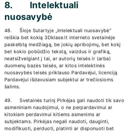
8. Intelektuali
nuosavybė
48. Šioje Sutartyje „Intelektuali nuosavybė“
reiškia bet kokią 3Dklase.lt interneto svetainėje
paskelbtą medžiagą, be jokių apribojimų, bet kokį
bet kokio pobūdžio tekstą, vaizdus ir grafiką,
neatsižvelgiant į tai, ar autorių teisės ir (arba)
duomenų bazės teisės, ar kitos intelektinės
nuosavybės teisės priklauso Pardavėjui, licenciją
Pardavėjui išdavusiam subjektui ar trečiosioms
šalims.
49. Svetainės turinį Pirkėjas gali naudoti tik savo
asmeniniam naudojimui, o ne perpardavimui ar
kitokiam perdavimui kitiems asmenims ar
subjektams. Pirkėjas negali naudoti, dauginti,
modifikuoti, perduoti, platinti ar disponuoti bet