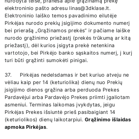
nurodyta teise, praneša apie grąžinamą prekę
elektroninio pašto adresu linas@3dklase.lt.
Elektroninio laiško temos pavadinimo eilutėje
Pirkėjas nurodo prekių įsigijimo dokumento numerį
bei prierašą „Grąžinamos prekės” ir pačiame laiške
nurodo grąžinimo priežastį (prekės trūkumą ar kitą
priežastį), dėl kurios įsigyta prekė netenkina
vartotojo, bei Pirkėjo banko sąskaitos numerį, į kurį
turi būti grąžinti sumokėti pinigai.
37. Pirkėjas nedelsdamas ir bet kuriuo atveju ne
vėliau kaip per 14 (keturiolika) dienų nuo Prekių
įsigijimo dienos grąžina arba perduoda Prekes
Pardavėjui arba Pardavėjo Prekes priimti įgaliotam
asmeniui. Terminas laikomas įvykdytas, jeigu
Pirkėjas Prekes išsiuntė prieš pasibaigiant 14
(keturiolikos) dienų laikotarpiui.
Grąžinimo išlaidas
apmoka Pirkėjas
.