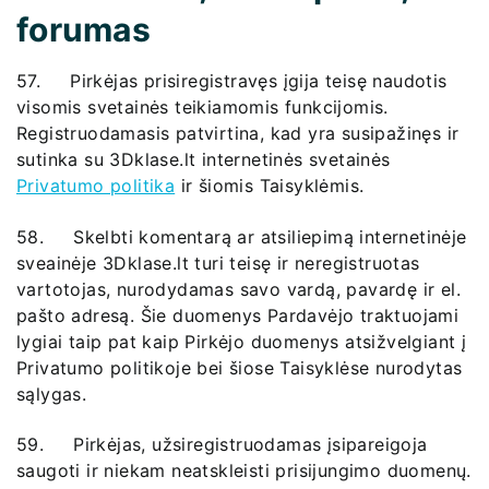
forumas
57. Pirkėjas prisiregistravęs įgija teisę naudotis
visomis svetainės teikiamomis funkcijomis.
Registruodamasis patvirtina, kad yra susipažinęs ir
sutinka su 3Dklase.lt internetinės svetainės
Privatumo politika
ir šiomis Taisyklėmis.
58. Skelbti komentarą ar atsiliepimą internetinėje
sveainėje 3Dklase.lt turi teisę ir neregistruotas
vartotojas, nurodydamas savo vardą, pavardę ir el.
pašto adresą. Šie duomenys Pardavėjo traktuojami
lygiai taip pat kaip Pirkėjo duomenys atsižvelgiant į
Privatumo politikoje bei šiose Taisyklėse nurodytas
sąlygas.
59. Pirkėjas, užsiregistruodamas įsipareigoja
saugoti ir niekam neatskleisti prisijungimo duomenų.