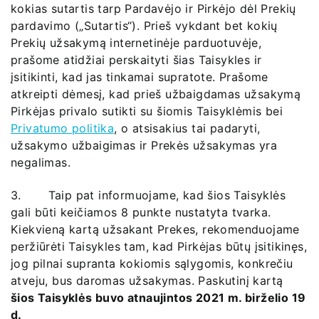
kokias sutartis tarp Pardavėjo ir Pirkėjo dėl Prekių
pardavimo („Sutartis“). Prieš vykdant bet kokių
Prekių užsakymą internetinėje parduotuvėje,
prašome atidžiai perskaityti šias Taisykles ir
įsitikinti, kad jas tinkamai supratote. Prašome
atkreipti dėmesį, kad prieš užbaigdamas užsakymą
Pirkėjas privalo sutikti su šiomis Taisyklėmis bei
Privatumo politika
, o atsisakius tai padaryti,
užsakymo užbaigimas ir Prekės užsakymas yra
negalimas.
3. Taip pat informuojame, kad šios Taisyklės
gali būti keičiamos 8 punkte nustatyta tvarka.
Kiekvieną kartą užsakant Prekes, rekomenduojame
peržiūrėti Taisykles tam, kad Pirkėjas būtų įsitikinęs,
jog pilnai supranta kokiomis sąlygomis, konkrečiu
atveju, bus daromas užsakymas. Paskutinį kartą
šios Taisyklės buvo atnaujintos 2021 m. birželio 19
d.