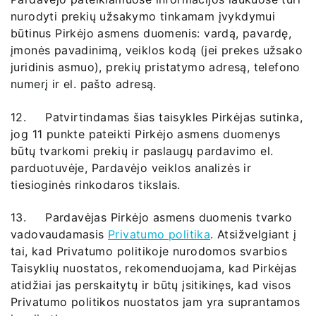
nurodyti prekių užsakymo tinkamam įvykdymui
būtinus Pirkėjo asmens duomenis: vardą, pavardę,
įmonės pavadinimą, veiklos kodą (jei prekes užsako
juridinis asmuo), prekių pristatymo adresą, telefono
numerį ir el. pašto adresą.
12. Patvirtindamas šias taisykles Pirkėjas sutinka,
jog 11 punkte pateikti Pirkėjo asmens duomenys
būtų tvarkomi prekių ir paslaugų pardavimo el.
parduotuvėje, Pardavėjo veiklos analizės ir
tiesioginės rinkodaros tikslais.
13. Pardavėjas Pirkėjo asmens duomenis tvarko
vadovaudamasis
Privatumo politika
. Atsižvelgiant į
tai, kad Privatumo politikoje nurodomos svarbios
Taisyklių nuostatos, rekomenduojama, kad Pirkėjas
atidžiai jas perskaitytų ir būtų įsitikinęs, kad visos
Privatumo politikos nuostatos jam yra suprantamos