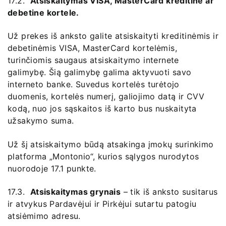
17.2.
Atsiskaitymas VISA, MasterCard kreditine ar
debetine kortele.
Už prekes iš anksto galite atsiskaityti kreditinėmis ir
debetinėmis VISA, MasterCard kortelėmis,
turinčiomis saugaus atsiskaitymo internete
galimybę. Šią galimybę galima aktyvuoti savo
interneto banke. Suvedus kortelės turėtojo
duomenis, kortelės numerį, galiojimo datą ir CVV
kodą, nuo jos sąskaitos iš karto bus nuskaityta
užsakymo suma.
Už šį atsiskaitymo būdą atsakinga įmokų surinkimo
platforma „Montonio“, kurios sąlygos nurodytos
nuorodoje 17.1 punkte.
17.3.
Atsiskaitymas grynais
– tik iš anksto susitarus
ir atvykus Pardavėjui ir Pirkėjui sutartu patogiu
atsiėmimo adresu.