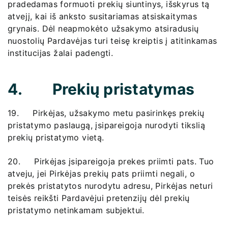
pradedamas formuoti prekių siuntinys, išskyrus tą
atvejį, kai iš anksto susitariamas atsiskaitymas
grynais. Dėl neapmokėto užsakymo atsiradusių
nuostolių Pardavėjas turi teisę kreiptis į atitinkamas
institucijas žalai padengti.
4. Prekių pristatymas
19. Pirkėjas, užsakymo metu pasirinkęs prekių
pristatymo paslaugą, įsipareigoja nurodyti tikslią
prekių pristatymo vietą.
20. Pirkėjas įsipareigoja prekes priimti pats. Tuo
atveju, jei Pirkėjas prekių pats priimti negali, o
prekės pristatytos nurodytu adresu, Pirkėjas neturi
teisės reikšti Pardavėjui pretenzijų dėl prekių
pristatymo netinkamam subjektui.