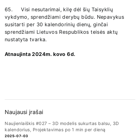
65. Visi nesutarimai, kilę dėl šių Taisyklių
vykdymo, sprendžiami derybų būdu. Nepavykus
susitarti per 30 kalendorinių dienų, ginčai
sprendžiami Lietuvos Respublikos teisės aktų
nustatyta tvarka.
Atnaujinta 2024m. kovo 6d.
Naujausi įrašai
Naujienlaiškis #027 – 3D modelis sukurtas balsu, 3D
kalendorius, Projektavimas po 1 min per dieną
2025-07-03