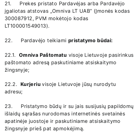
21. Prekes pristato Pardavėjas arba Pardavėjo
įgaliotas atstovas „Omniva LT UAB“ (Įmonės kodas
300087912, PVM mokėtojo kodas
LT100001549013).
22. Pardavėjo teikiami
pristatymo būdai:
22.1.
Omniva Paštomatu
visoje Lietuvoje pasirinkus
paštomato adresą paskutiniame atsiskaitymo
žingsnyje;
22.2.
Kurjeriu
visoje Lietuvoje jūsų nurodytu
adresu;
23. Pristatymo būdų ir su jais susijusių papildomų
išlaidų sąrašas nurodomas internetinės svetainės
apatinėje juostoje ir paskutiniame atsiskaitymo
žingsnyje prieš pat apmokėjimą.