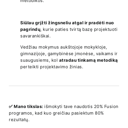
metodikos.
Siūlau grįžti žingsneliu atgal ir pradėti nuo
pagrindų
, kurie paties tvirtą bazę projektuoti
savarankiškai.
Vedžiau mokymus aukštojoje mokykloje,
gimnazijoje, gamybinėse įmonėse, vaikams ir
suaugusiems, kol
atradau tinkamą metodiką
perteikti projektavimo žinias.
✅ Mano tikslas:
išmokyti tave naudotis 20% Fusion
programos, kad kuo greičiau pasiektum 80%
rezultatų.