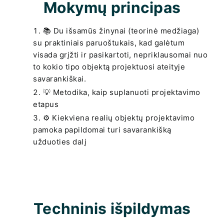
Mokymų principas
📚 Du išsamūs žinynai (teorinė medžiaga)
su praktiniais paruoštukais, kad galėtum
visada grįžti ir pasikartoti, nepriklausomai nuo
to kokio tipo objektą projektuosi ateityje
savarankiškai.
💡 Metodika, kaip suplanuoti projektavimo
etapus
⚙️ Kiekviena realių objektų projektavimo
pamoka papildomai turi savarankišką
užduoties dalį
Techninis išpildymas