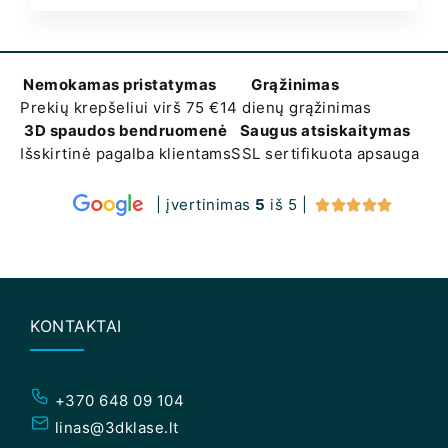
Nemokamas pristatymas
Grąžinimas
Prekių krepšeliui virš 75 €
14 dienų grąžinimas
3D spaudos bendruomenė
Saugus atsiskaitymas
Išskirtinė pagalba klientams
SSL sertifikuota apsauga
| įvertinimas
5
iš 5 |





KONTAKTAI
+370 648 09 104
linas@3dklase.lt