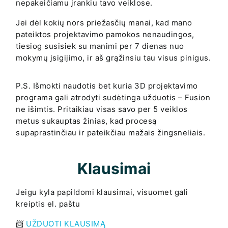
nepakeičiamu įrankiu tavo veiklose.
Jei dėl kokių nors priežasčių manai, kad mano
pateiktos projektavimo pamokos nenaudingos,
tiesiog susisiek su manimi per 7 dienas nuo
mokymų įsigijimo, ir aš grąžinsiu tau visus pinigus.
P.S. Išmokti naudotis bet kuria 3D projektavimo
programa gali atrodyti sudėtinga užduotis – Fusion
ne išimtis. Pritaikiau visas savo per 5 veiklos
metus sukauptas žinias, kad procesą
supaprastinčiau ir pateikčiau mažais žingsneliais.
Klausimai
Jeigu kyla papildomi klausimai, visuomet gali
kreiptis el. paštu
📨
UŽDUOTI KLAUSIMĄ