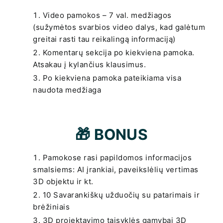
Video pamokos – 7 val. medžiagos
(sužymėtos svarbios video dalys, kad galėtum
greitai rasti tau reikalingą informaciją)
Komentarų sekcija po kiekviena pamoka.
Atsakau į kylančius klausimus.
Po kiekviena pamoka pateikiama visa
naudota medžiaga
🎁 BONUS
Pamokose rasi papildomos informacijos
smalsiems: AI įrankiai, paveikslėlių vertimas
3D objektu ir kt.
10 Savarankiškų užduočių su patarimais ir
brėžiniais
3D projektavimo taisyklės gamybai 3D