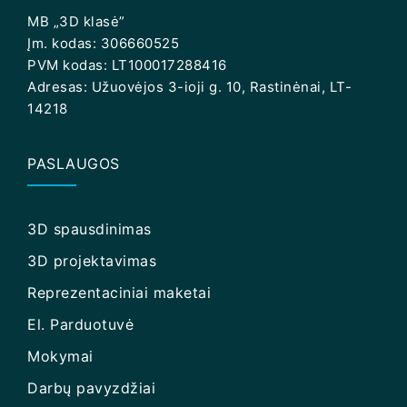
MB „3D klasė”
Įm. kodas: 306660525
PVM kodas: LT100017288416
Adresas: Užuovėjos 3-ioji g. 10, Rastinėnai, LT-
14218
PASLAUGOS
3D spausdinimas
3D projektavimas
Reprezentaciniai maketai
El. Parduotuvė
Mokymai
Darbų pavyzdžiai