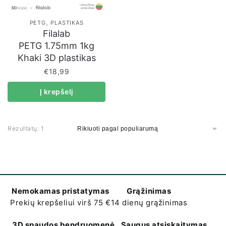
,
PETG
PLASTIKAS
Filalab
PETG 1.75mm 1kg
Khaki 3D plastikas
€
18,99
Į krepšelį
Rezultatų: 1
Nemokamas pristatymas
Grąžinimas
Prekių krepšeliui virš 75 €
14 dienų grąžinimas
3D spaudos bendruomenė
Saugus atsiskaitymas