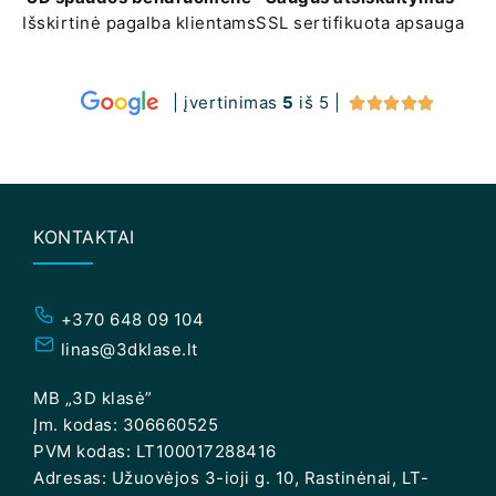
Išskirtinė pagalba klientams
SSL sertifikuota apsauga
| įvertinimas
5
iš 5 |





KONTAKTAI
+370 648 09 104
linas@3dklase.lt
MB „3D klasė”
Įm. kodas: 306660525
PVM kodas: LT100017288416
Adresas: Užuovėjos 3-ioji g. 10, Rastinėnai, LT-