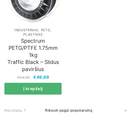
,
,
INDUSTRINIAI
PETG
PLASTIKAS
Spectrum
PETG/PTFE 1.75mm
1kg
Traffic Black – Slidus
paviršius
€
49,99
€
54,90
Į krepšelį
Rezultatų: 1