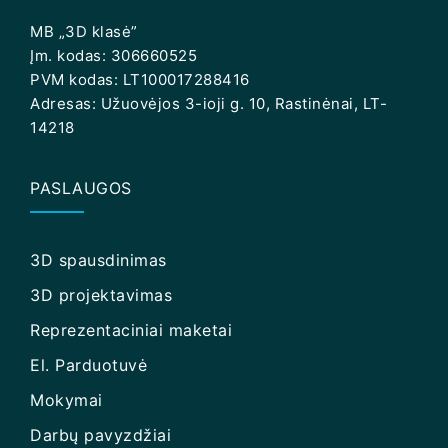
MB „3D klasė”
Įm. kodas: 306660525
PVM kodas: LT100017288416
Adresas: Užuovėjos 3-ioji g. 10, Rastinėnai, LT-
14218
PASLAUGOS
3D spausdinimas
3D projektavimas
Reprezentaciniai maketai
El. Parduotuvė
Mokymai
Darbų pavyzdžiai