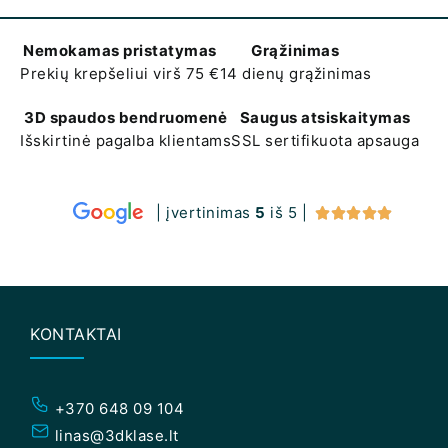
Nemokamas pristatymas
Grąžinimas
Prekių krepšeliui virš 75 €
14 dienų grąžinimas
3D spaudos bendruomenė
Saugus atsiskaitymas
Išskirtinė pagalba klientams
SSL sertifikuota apsauga
| įvertinimas
5
iš 5 |





KONTAKTAI
+370 648 09 104
linas@3dklase.lt