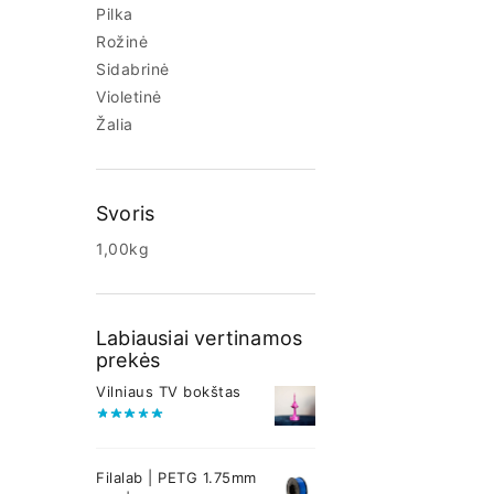
Pilka
Rožinė
Sidabrinė
Violetinė
Žalia
Svoris
1,00kg
Labiausiai vertinamos
prekės
Vilniaus TV bokštas
Filalab | PETG 1.75mm