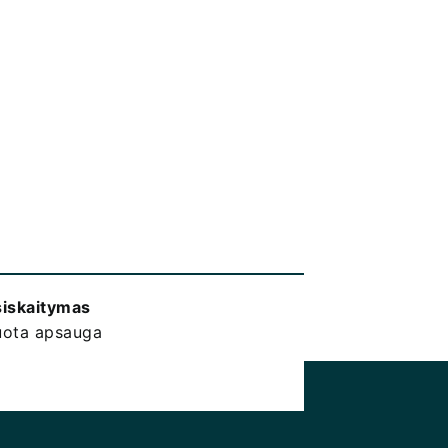
siskaitymas
kuota apsauga