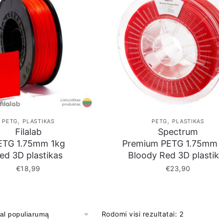
,
,
PETG
PLASTIKAS
PETG
PLASTIKAS
Filalab
Spectrum
ETG 1.75mm 1kg
Premium PETG 1.75mm
ed 3D plastikas
Bloody Red 3D plasti
€
18,99
€
23,90
Rodomi visi rezultatai: 2