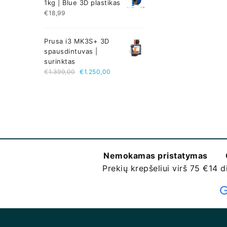
1kg | Blue 3D plastikas
€
18,99
Prusa i3 MK3S+ 3D
spausdintuvas |
surinktas
€
1.399,00
€
1.250,00
Nemokamas pristatymas
Prekių krepšeliui virš 75 €
14 d