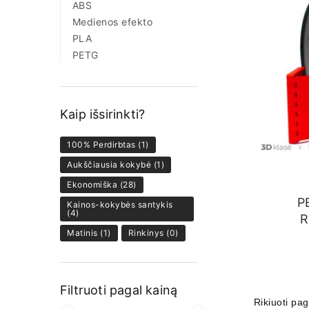
ABS
Medienos efekto
PLA
PETG
Kaip išsirinkti?
100% Perdirbtas
(1)
Aukščiausia kokybė
(1)
Ekonomiška
(28)
P
Kainos-kokybės santykis
(4)
R
Matinis
(1)
Rinkinys
(0)
Filtruoti pagal kainą