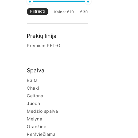
Filtruoti
Kaina:
€10
—
€30
Prekių linija
Premium PET-G
Spalva
Balta
Chaki
Geltona
Juoda
Medžio spalva
Mėlyna
Oranžinė
Peršviečiama