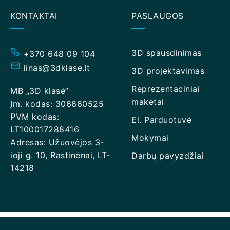
KONTAKTAI
PASLAUGOS
3D spausdinimas
+370 648 09 104
linas@3dklase.lt
3D projektavimas
Reprezentaciniai
MB „3D klasė”
maketai
Įm. kodas: 306660525
PVM kodas:
El. Parduotuvė
LT100017288416
Mokymai
Adresas: Užuovėjos 3-
ioji g. 10, Rastinėnai, LT-
Darbų pavyzdžiai
14218