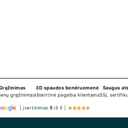
Grąžinimas
3D spaudos bendruomenė
Saugus at
ienų grąžinimas
Išskirtinė pagalba klientams
SSL sertifi
| įvertinimas
5
iš 5 |




