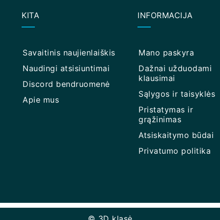
KITA
INFORMACIJA
Savaitinis naujienlaiškis
Mano paskyra
Naudingi atsisiuntimai
Dažnai užduodami
klausimai
Discord bendruomenė
Sąlygos ir taisyklės
Apie mus
Pristatymas ir
grąžinimas
Atsiskaitymo būdai
Privatumo politika
© 3D klasė