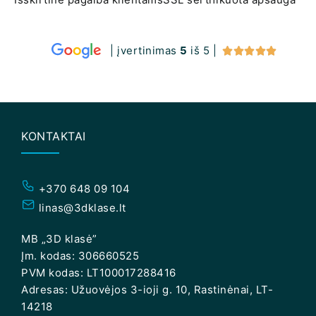
| įvertinimas
5
iš 5 |





KONTAKTAI
+370 648 09 104
linas@3dklase.lt
MB „3D klasė”
Įm. kodas: 306660525
PVM kodas: LT100017288416
Adresas: Užuovėjos 3-ioji g. 10, Rastinėnai, LT-
14218