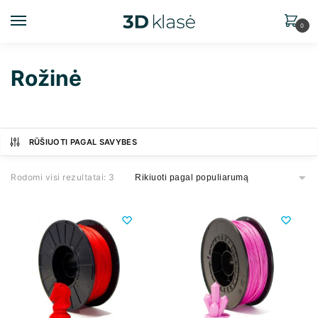
0
Rožinė
RŪŠIUOTI PAGAL SAVYBES
Rodomi visi rezultatai: 3