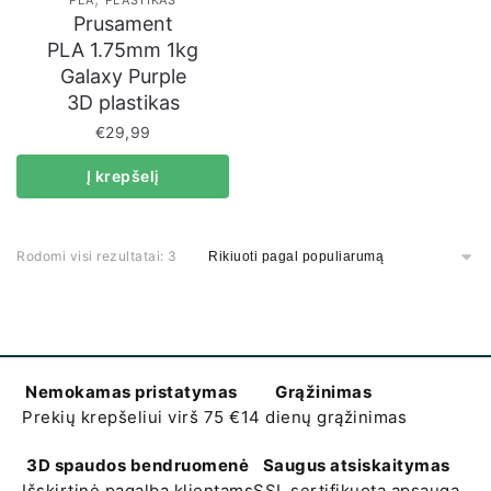
PLA
PLASTIKAS
Prusament
PLA 1.75mm 1kg
Galaxy Purple
3D plastikas
€
29,99
Į krepšelį
Rodomi visi rezultatai: 3
Nemokamas pristatymas
Grąžinimas
Prekių krepšeliui virš 75 €
14 dienų grąžinimas
3D spaudos bendruomenė
Saugus atsiskaitymas
Išskirtinė pagalba klientams
SSL sertifikuota apsauga