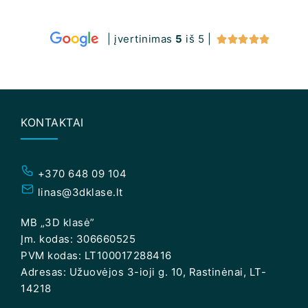
| įvertinimas
5
iš 5 |





KONTAKTAI
+370 648 09 104
linas@3dklase.lt
MB „3D klasė”
Įm. kodas: 306660525
PVM kodas: LT100017288416
Adresas: Užuovėjos 3-ioji g. 10, Rastinėnai, LT-
14218