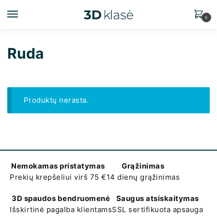
0
Ruda
Produktų nerasta.
Nemokamas pristatymas
Grąžinimas
Prekių krepšeliui virš 75 €
14 dienų grąžinimas
3D spaudos bendruomenė
Saugus atsiskaitymas
Išskirtinė pagalba klientams
SSL sertifikuota apsauga