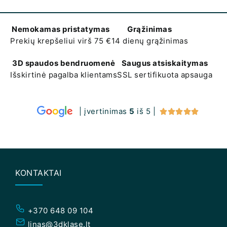
Nemokamas pristatymas
Grąžinimas
Prekių krepšeliui virš 75 €
14 dienų grąžinimas
3D spaudos bendruomenė
Saugus atsiskaitymas
Išskirtinė pagalba klientams
SSL sertifikuota apsauga
| įvertinimas
5
iš 5 |





KONTAKTAI
+370 648 09 104
linas@3dklase.lt