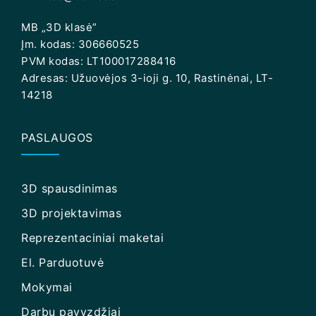
MB „3D klasė”
Įm. kodas: 306660525
PVM kodas: LT100017288416
Adresas: Užuovėjos 3-ioji g. 10, Rastinėnai, LT-
14218
PASLAUGOS
3D spausdinimas
3D projektavimas
Reprezentaciniai maketai
El. Parduotuvė
Mokymai
Darbų pavyzdžiai