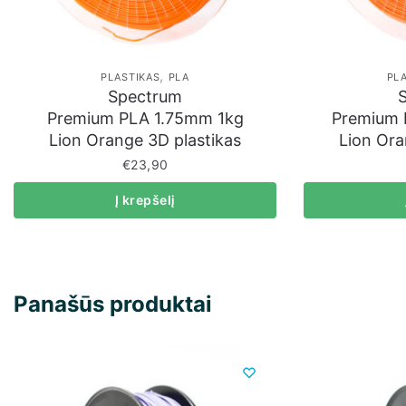
,
PLASTIKAS
PLA
PL
Spectrum
Premium PLA 1.75mm 1kg
Premium 
Lion Orange 3D plastikas
Lion Ora
€
23,90
Į krepšelį
Panašūs produktai