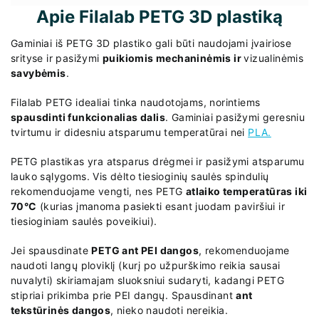
Apie Filalab PETG 3D plastiką
Gaminiai iš PETG 3D plastiko gali būti naudojami įvairiose
srityse ir pasižymi
puikiomis mechaninėmis ir
vizualinėmis
savybėmis
.
Filalab PETG idealiai tinka naudotojams, norintiems
spausdinti funkcionalias dalis
. Gaminiai pasižymi geresniu
tvirtumu ir didesniu atsparumu temperatūrai nei
PLA.
PETG plastikas yra atsparus drėgmei ir pasižymi atsparumu
lauko sąlygoms. Vis dėlto tiesioginių saulės spindulių
rekomenduojame vengti, nes PETG
atlaiko temperatūras iki
70°C
(kurias įmanoma pasiekti esant juodam paviršiui ir
tiesioginiam saulės poveikiui).
Jei spausdinate
PETG ant PEI dangos
, rekomenduojame
naudoti langų ploviklį (kurį po užpurškimo reikia sausai
nuvalyti) skiriamajam sluoksniui sudaryti, kadangi PETG
stipriai prikimba prie PEI dangų. Spausdinant
ant
tekstūrinės dangos
, nieko naudoti nereikia.