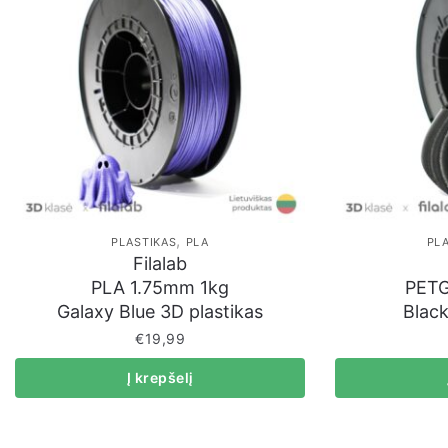
,
PLASTIKAS
PLA
PL
Filalab
PLA 1.75mm 1kg
PETG
Galaxy Blue 3D plastikas
Black
€
19,99
Į krepšelį