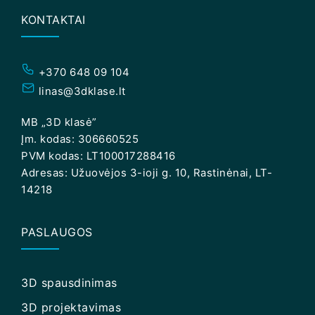
KONTAKTAI
+370 648 09 104
linas@3dklase.lt
MB „3D klasė”
Įm. kodas: 306660525
PVM kodas: LT100017288416
Adresas: Užuovėjos 3-ioji g. 10, Rastinėnai, LT-
14218
PASLAUGOS
3D spausdinimas
3D projektavimas