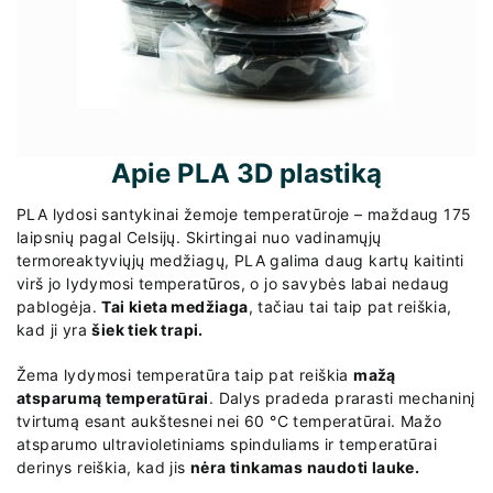
Apie PLA 3D plastiką
PLA lydosi santykinai žemoje temperatūroje – maždaug 175
laipsnių pagal Celsijų. Skirtingai nuo vadinamųjų
termoreaktyviųjų medžiagų, PLA galima daug kartų kaitinti
virš jo lydymosi temperatūros, o jo savybės labai nedaug
pablogėja.
Tai kieta medžiaga
, tačiau tai taip pat reiškia,
kad ji yra
šiek tiek trapi.
Žema lydymosi temperatūra taip pat reiškia
mažą
atsparumą temperatūrai
. Dalys pradeda prarasti mechaninį
tvirtumą esant aukštesnei nei 60 °C temperatūrai. Mažo
atsparumo ultravioletiniams spinduliams ir temperatūrai
derinys reiškia, kad jis
nėra tinkamas naudoti lauke.