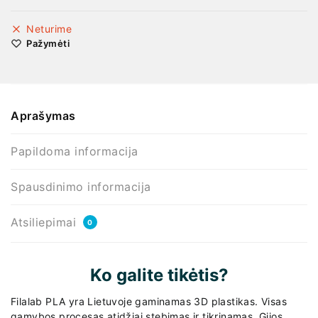
Neturime
Pažymėti
Aprašymas
Papildoma informacija
Spausdinimo informacija
Atsiliepimai
0
Ko galite tikėtis?
Filalab PLA yra Lietuvoje gaminamas 3D plastikas. Visas
gamybos procesas atidžiai stebimas ir tikrinamas. Gijos