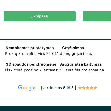
Į krepšelį
Nemokamas pristatymas
Grąžinimas
Prekių krepšeliui virš 75 €
14 dienų grąžinimas
3D spaudos bendruomenė
Saugus atsiskaitymas
Išskirtinė pagalba klientams
SSL sertifikuota apsauga
| įvertinimas
5
iš 5 |




