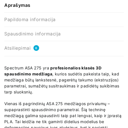
Aprašymas
Papildoma informacija
Spausdinimo informacija
Atsiliepimai
0
Spectrum ASA 275 yra
profesionalios klasės 3D
spausdinimo medžiaga
, kurios sudėtis pakeista taip, kad
medžiaga būtų lankstesnė, pagerėtų takumo (ekstruzijos)
parametrai, sumažėtų susitraukimas ir padidėtų sukibimas
tarp sluoksnių.
Vienas iš pagrindinių ASA 275 medžiagos privalumų –
supaprastinti spausdinimo parametrai. Šią techninę
medžiagą galima spausdinti taip pat lengvai, kaip ir įprastą
PLA. Tai leidžia ne tik gaminti didelius modelius be
deformacijos pavojaus juos atvėsinus, bet ir pasiekti