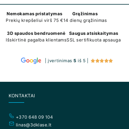
Nemokamas pristatymas
Grąžinimas
Prekių krepšeliui virš 75 €
14 dienų grąžinimas
3D spaudos bendruomenė
Saugus atsiskaitymas
Išskirtinė pagalba klientams
SSL sertifikuota apsauga
| įvertinimas
5
iš 5 |





KONTAKTAI
+370 648 09 104
linas@3dklase.lt