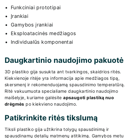
Funkciniai prototipai
Įrankiai
Gamybos įrankiai
Eksploatacinės medžiagos
Individualūs komponentai
Daugkartinio naudojimo pakuotė
3D plastiko gija susukta ant tvarkingos, skaidrios ritės.
Kiekvienoje ritėje yra informacija apie medžiagos tipą,
skersmenį ir rekomenduojamą spausdinimo temperatūrą.
Ritė vakuumuota specialiame daugkartinio naudojimo
maišelyje, kuriame galėsite
apsaugoti plastiką nuo
drėgmės
po kiekvieno naudojimo.
Patikrinkite ritės tikslumą
Tiksli plastiko gija užtikrina tolygų spausdinimą ir
spausdinamų detalių matmenų atitikimą. Gamybos metu