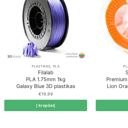
,
PLASTIKAS
PLA
PL
Filalab
PLA 1.75mm 1kg
Premium
Galaxy Blue 3D plastikas
Lion Ora
€
19,99
Į krepšelį