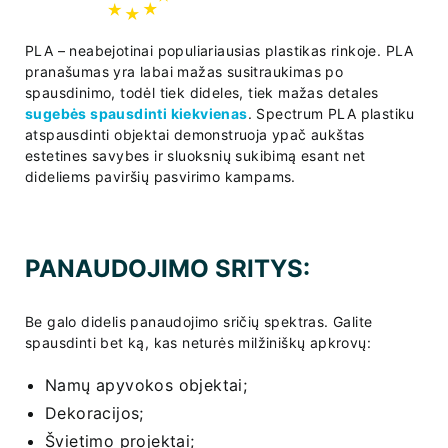
PLA – neabejotinai populiariausias plastikas rinkoje. PLA
pranašumas yra labai mažas susitraukimas po
spausdinimo, todėl tiek dideles, tiek mažas detales
sugebės spausdinti kiekvienas
. Spectrum PLA plastiku
atspausdinti objektai demonstruoja ypač aukštas
estetines savybes ir sluoksnių sukibimą esant net
dideliems paviršių pasvirimo kampams.
PANAUDOJIMO SRITYS:
Be galo didelis panaudojimo sričių spektras. Galite
spausdinti bet ką, kas neturės milžiniškų apkrovų:
Namų apyvokos objektai;
Dekoracijos;
Švietimo projektai;