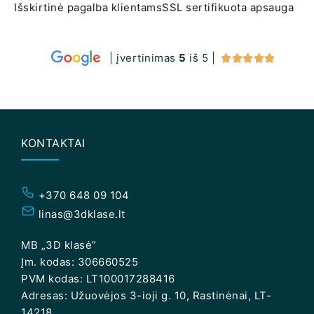
Išskirtinė pagalba klientams
SSL sertifikuota apsauga
| įvertinimas
5
iš 5 |





KONTAKTAI
+370 648 09 104
linas@3dklase.lt
MB „3D klasė”
Įm. kodas: 306660525
PVM kodas: LT100017288416
Adresas: Užuovėjos 3-ioji g. 10, Rastinėnai, LT-
14218