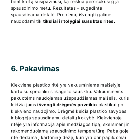
bent kartą susipažinusi, ką reiškia persisukusi gija
spausdinimo metu. Rezultatas – sugadinta
spausdinama detalė. Problemų išvengti galime
naudodami tik
tiksliai ir tolygiai susuktas rites.
6. Pakavimas
Kiekviena plastiko ritė yra vakuuminiame maišelyje
kartu su specialiu silikagelio sausikliu. Vakuuminėms
pakuotėms naudojamas užspaudžiamas maišelis, kuris
leidžia jums
išvengti drėgmės poveikio
plastikui po
kiekvieno naudojimo. Drėgmė keičia plastiko savybes
ir blogėja spausdinamų detalių kokybė. Kiekvienoje
ritėje yra informacija apie medžiagos tipą, skersmenį ir
rekomenduojamą spausdinimo temperatūrą. Pabaigoje
ritė dedama į kartoninę dėžę, kuri yra dar papildomai