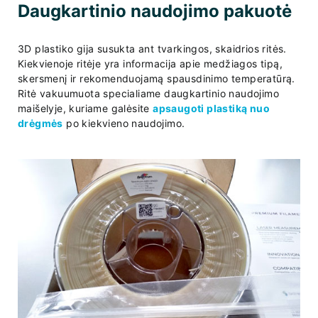
Daugkartinio naudojimo pakuotė
3D plastiko gija susukta ant tvarkingos, skaidrios ritės.
Kiekvienoje ritėje yra informacija apie medžiagos tipą,
skersmenį ir rekomenduojamą spausdinimo temperatūrą.
Ritė vakuumuota specialiame daugkartinio naudojimo
maišelyje, kuriame galėsite
apsaugoti plastiką nuo
drėgmės
po kiekvieno naudojimo.