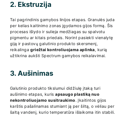
2. Ekstruzija
Tai pagrindinis gamybos linijos etapas. Granulės juda
per kelias kaitinimo zonas įgydamos gijos formą. Šis
procesas išlydo ir sulieja medžiagas su spalvotu
pigmentu ar kitais priedais. Norint pasiekti vienalytę
giją ir pastovų galutinio produkto skersmenį,
reikalinga
griežtai kontroliuojama aplinka
, kurią
užtikrina aukšti Spectrum gamybos reikalavimai.
3. Aušinimas
Galutinio produkto tikslumui didžiulę įtaką turi
aušinimo etapas, kuris
apsaugo plastiką nuo
nekontroliuojamo susitraukimo
. Įkaitintos gijos
karštis pašalinamas stumiant ją per šiltą, o vėliau per
šaltą vandenį, kurio temperatūra išlaikoma itin stabili.