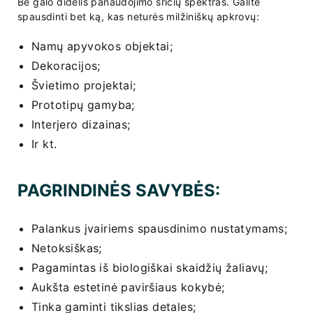
Be galo didelis panaudojimo sričių spektras. Galite
spausdinti bet ką, kas neturės milžiniškų apkrovų:
Namų apyvokos objektai;
Dekoracijos;
Švietimo projektai;
Prototipų gamyba;
Interjero dizainas;
Ir kt.
PAGRINDINĖS SAVYBĖS:
Palankus įvairiems spausdinimo nustatymams;
Netoksiškas;
Pagamintas iš biologiškai skaidžių žaliavų;
Aukšta estetinė paviršiaus kokybė;
Tinka gaminti tikslias detales;