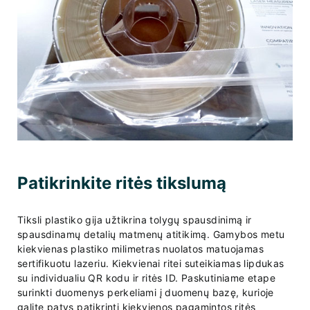
Patikrinkite ritės tikslumą
Tiksli plastiko gija užtikrina tolygų spausdinimą ir
spausdinamų detalių matmenų atitikimą. Gamybos metu
kiekvienas plastiko milimetras nuolatos matuojamas
sertifikuotu lazeriu. Kiekvienai ritei suteikiamas lipdukas
su individualiu QR kodu ir ritės ID. Paskutiniame etape
surinkti duomenys perkeliami į duomenų bazę, kurioje
galite patys patikrinti kiekvienos pagamintos ritės