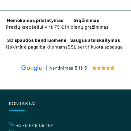
Nemokamas pristatymas
Grąžinimas
Prekių krepšeliui virš 75 €
14 dienų grąžinimas
3D spaudos bendruomenė
Saugus atsiskaitymas
Išskirtinė pagalba klientams
SSL sertifikuota apsauga
| įvertinimas
5
iš 5 |





KONTAKTAI
+370 648 09 104