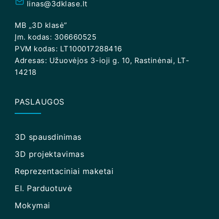
linas@3dklase.lt
MB „3D klasė”
Įm. kodas: 306660525
PVM kodas: LT100017288416
Adresas: Užuovėjos 3-ioji g. 10, Rastinėnai, LT-
14218
PASLAUGOS
3D spausdinimas
3D projektavimas
Reprezentaciniai maketai
El. Parduotuvė
Mokymai