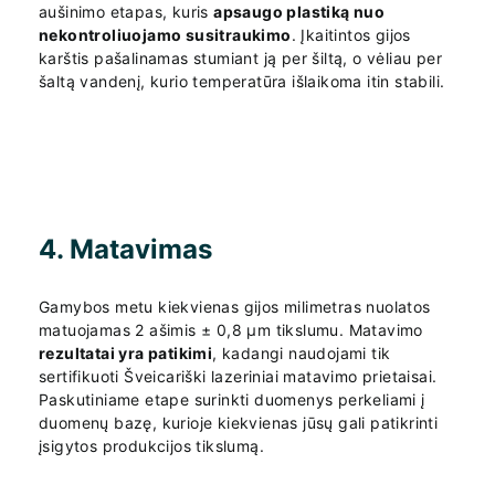
aušinimo etapas, kuris
apsaugo plastiką nuo
nekontroliuojamo susitraukimo
. Įkaitintos gijos
karštis pašalinamas stumiant ją per šiltą, o vėliau per
šaltą vandenį, kurio temperatūra išlaikoma itin stabili.
4. Matavimas
Gamybos metu kiekvienas gijos milimetras nuolatos
matuojamas 2 ašimis ± 0,8 µm tikslumu. Matavimo
rezultatai yra patikimi
, kadangi naudojami tik
sertifikuoti Šveicariški lazeriniai matavimo prietaisai.
Paskutiniame etape surinkti duomenys perkeliami į
duomenų bazę, kurioje kiekvienas jūsų gali patikrinti
įsigytos produkcijos tikslumą.