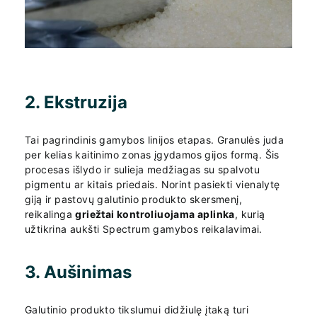
2. Ekstruzija
Tai pagrindinis gamybos linijos etapas. Granulės juda
per kelias kaitinimo zonas įgydamos gijos formą. Šis
procesas išlydo ir sulieja medžiagas su spalvotu
pigmentu ar kitais priedais. Norint pasiekti vienalytę
giją ir pastovų galutinio produkto skersmenį,
reikalinga
griežtai kontroliuojama aplinka
, kurią
užtikrina aukšti Spectrum gamybos reikalavimai.
3. Aušinimas
Galutinio produkto tikslumui didžiulę įtaką turi