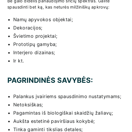
Be galo didelis panaudojimo sričių spektras. Galite
spausdinti bet ką, kas neturės milžiniškų apkrovų:
Namų apyvokos objektai;
Dekoracijos;
Švietimo projektai;
Prototipų gamyba;
Interjero dizainas;
Ir kt.
PAGRINDINĖS SAVYBĖS:
Palankus įvairiems spausdinimo nustatymams;
Netoksiškas;
Pagamintas iš biologiškai skaidžių žaliavų;
Aukšta estetinė paviršiaus kokybė;
Tinka gaminti tikslias detales;