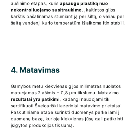
aušinimo etapas, kuris
apsaugo plastiką nuo
nekontroliuojamo susitraukimo
. Įkaitintos gijos
karštis pašalinamas stumiant ją per šiltą, o vėliau per
šaltą vandenį, kurio temperatūra išlaikoma itin stabili.
4. Matavimas
Gamybos metu kiekvienas gijos milimetras nuolatos
matuojamas 2 ašimis ± 0,8 µm tikslumu. Matavimo
rezultatai yra patikimi
, kadangi naudojami tik
sertifikuoti Šveicariški lazeriniai matavimo prietaisai.
Paskutiniame etape surinkti duomenys perkeliami į
duomenų bazę, kurioje kiekvienas jūsų gali patikrinti
įsigytos produkcijos tikslumą.