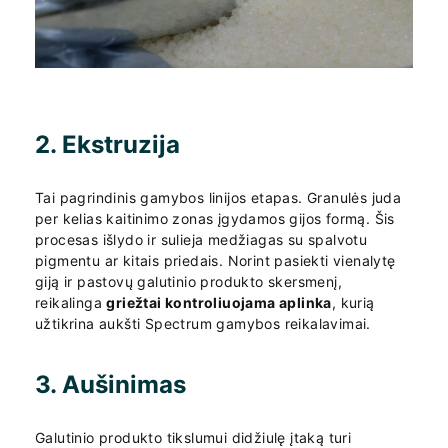
2. Ekstruzija
Tai pagrindinis gamybos linijos etapas. Granulės juda
per kelias kaitinimo zonas įgydamos gijos formą. Šis
procesas išlydo ir sulieja medžiagas su spalvotu
pigmentu ar kitais priedais. Norint pasiekti vienalytę
giją ir pastovų galutinio produkto skersmenį,
reikalinga
griežtai kontroliuojama aplinka
, kurią
užtikrina aukšti Spectrum gamybos reikalavimai.
3. Aušinimas
Galutinio produkto tikslumui didžiulę įtaką turi