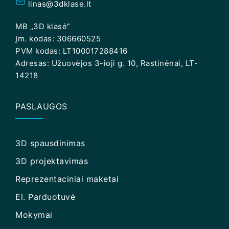
linas@3dklase.lt
MB „3D klasė”
Įm. kodas: 306660525
PVM kodas: LT100017288416
Adresas: Užuovėjos 3-ioji g. 10, Rastinėnai, LT-
14218
PASLAUGOS
3D spausdinimas
3D projektavimas
Reprezentaciniai maketai
El. Parduotuvė
Mokymai