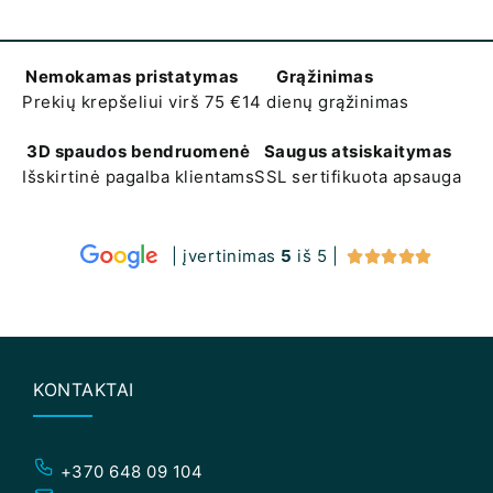
Nemokamas pristatymas
Grąžinimas
Prekių krepšeliui virš 75 €
14 dienų grąžinimas
3D spaudos bendruomenė
Saugus atsiskaitymas
Išskirtinė pagalba klientams
SSL sertifikuota apsauga
| įvertinimas
5
iš 5 |





KONTAKTAI
+370 648 09 104