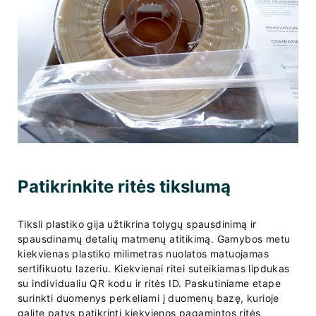
Patikrinkite ritės tikslumą
Tiksli plastiko gija užtikrina tolygų spausdinimą ir
spausdinamų detalių matmenų atitikimą. Gamybos metu
kiekvienas plastiko milimetras nuolatos matuojamas
sertifikuotu lazeriu. Kiekvienai ritei suteikiamas lipdukas
su individualiu QR kodu ir ritės ID. Paskutiniame etape
surinkti duomenys perkeliami į duomenų bazę, kurioje
galite patys patikrinti kiekvienos pagamintos ritės