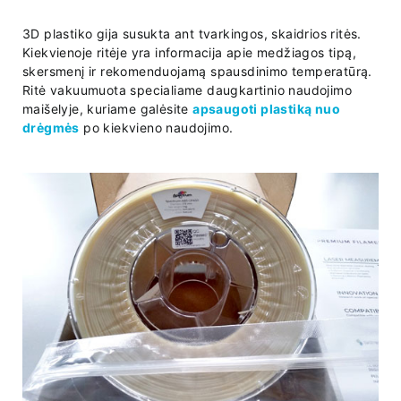
3D plastiko gija susukta ant tvarkingos, skaidrios ritės.
Kiekvienoje ritėje yra informacija apie medžiagos tipą,
skersmenį ir rekomenduojamą spausdinimo temperatūrą.
Ritė vakuumuota specialiame daugkartinio naudojimo
maišelyje, kuriame galėsite
apsaugoti plastiką nuo
drėgmės
po kiekvieno naudojimo.