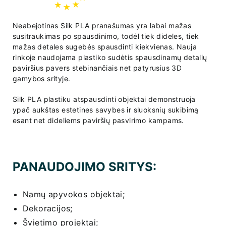
Neabejotinas Silk PLA pranašumas yra labai mažas
susitraukimas po spausdinimo, todėl tiek dideles, tiek
mažas detales sugebės spausdinti kiekvienas. Nauja
rinkoje naudojama plastiko sudėtis spausdinamų detalių
paviršius pavers stebinančiais net patyrusius 3D
gamybos srityje.
Silk PLA plastiku atspausdinti objektai demonstruoja
ypač aukštas estetines savybes ir sluoksnių sukibimą
esant net dideliems paviršių pasvirimo kampams.
PANAUDOJIMO SRITYS:
Namų apyvokos objektai;
Dekoracijos;
Švietimo projektai;