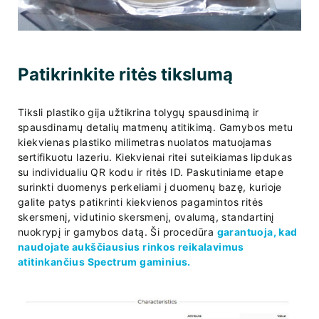
Patikrinkite ritės tikslumą
Tiksli plastiko gija užtikrina tolygų spausdinimą ir
spausdinamų detalių matmenų atitikimą. Gamybos metu
kiekvienas plastiko milimetras nuolatos matuojamas
sertifikuotu lazeriu. Kiekvienai ritei suteikiamas lipdukas
su individualiu QR kodu ir ritės ID. Paskutiniame etape
surinkti duomenys perkeliami į duomenų bazę, kurioje
galite patys patikrinti kiekvienos pagamintos ritės
skersmenį, vidutinio skersmenį, ovalumą, standartinį
nuokrypį ir gamybos datą. Ši procedūra
garantuoja, kad
naudojate aukščiausius rinkos reikalavimus
atitinkančius Spectrum gaminius.