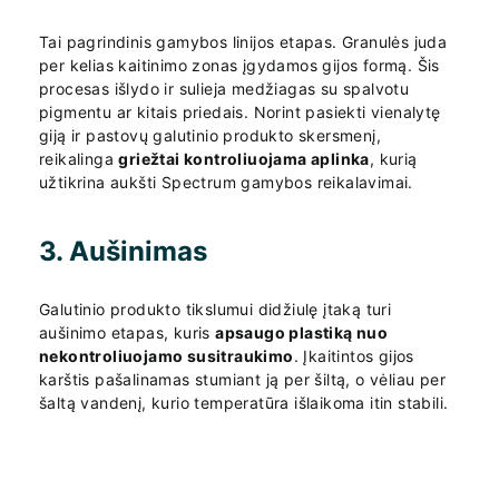
Tai pagrindinis gamybos linijos etapas. Granulės juda
per kelias kaitinimo zonas įgydamos gijos formą. Šis
procesas išlydo ir sulieja medžiagas su spalvotu
pigmentu ar kitais priedais. Norint pasiekti vienalytę
giją ir pastovų galutinio produkto skersmenį,
reikalinga
griežtai kontroliuojama aplinka
, kurią
užtikrina aukšti Spectrum gamybos reikalavimai.
3. Aušinimas
Galutinio produkto tikslumui didžiulę įtaką turi
aušinimo etapas, kuris
apsaugo plastiką nuo
nekontroliuojamo susitraukimo
. Įkaitintos gijos
karštis pašalinamas stumiant ją per šiltą, o vėliau per
šaltą vandenį, kurio temperatūra išlaikoma itin stabili.