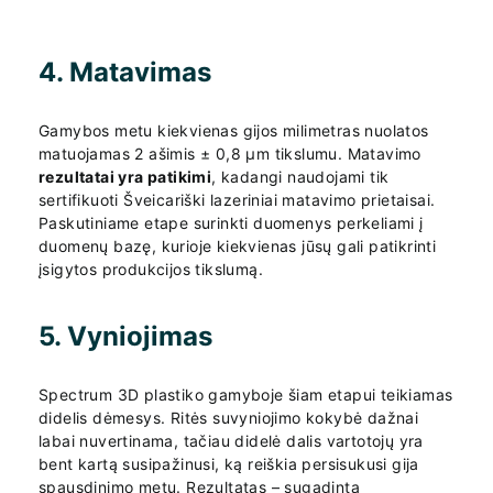
4. Matavimas
Gamybos metu kiekvienas gijos milimetras nuolatos
matuojamas 2 ašimis ± 0,8 µm tikslumu. Matavimo
rezultatai yra patikimi
, kadangi naudojami tik
sertifikuoti Šveicariški lazeriniai matavimo prietaisai.
Paskutiniame etape surinkti duomenys perkeliami į
duomenų bazę, kurioje kiekvienas jūsų gali patikrinti
įsigytos produkcijos tikslumą.
5. Vyniojimas
Spectrum 3D plastiko gamyboje šiam etapui teikiamas
didelis dėmesys. Ritės suvyniojimo kokybė dažnai
labai nuvertinama, tačiau didelė dalis vartotojų yra
bent kartą susipažinusi, ką reiškia persisukusi gija
spausdinimo metu. Rezultatas – sugadinta