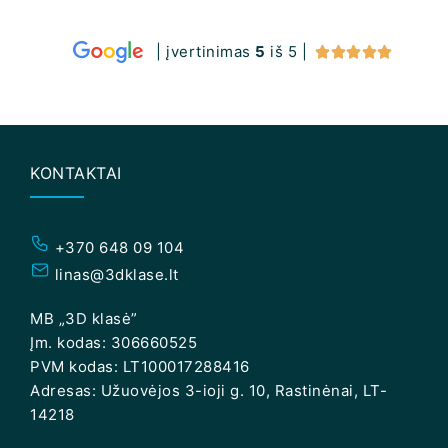
| įvertinimas
5
iš 5 |





KONTAKTAI
+370 648 09 104
linas@3dklase.lt
MB „3D klasė”
Įm. kodas: 306660525
PVM kodas: LT100017288416
Adresas: Užuovėjos 3-ioji g. 10, Rastinėnai, LT-
14218