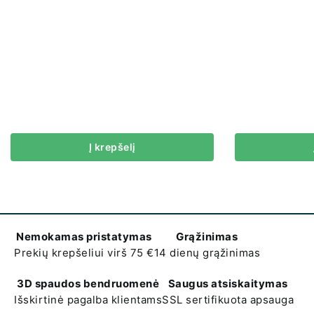
Į krepšelį
Nemokamas pristatymas
Grąžinimas
Prekių krepšeliui virš 75 €
14 dienų grąžinimas
3D spaudos bendruomenė
Saugus atsiskaitymas
Išskirtinė pagalba klientams
SSL sertifikuota apsauga