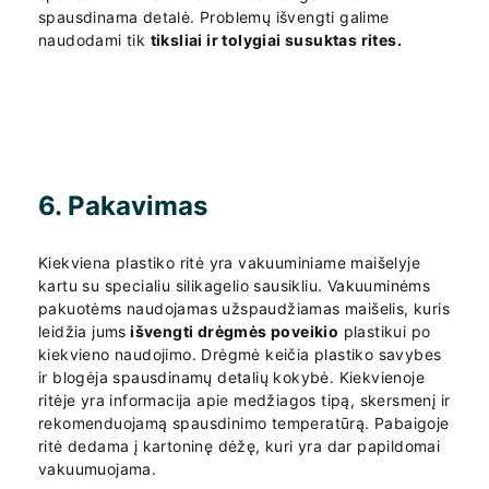
spausdinama detalė. Problemų išvengti galime
naudodami tik
tiksliai ir tolygiai susuktas rites.
6. Pakavimas
Kiekviena plastiko ritė yra vakuuminiame maišelyje
kartu su specialiu silikagelio sausikliu. Vakuuminėms
pakuotėms naudojamas užspaudžiamas maišelis, kuris
leidžia jums
išvengti drėgmės poveikio
plastikui po
kiekvieno naudojimo. Drėgmė keičia plastiko savybes
ir blogėja spausdinamų detalių kokybė. Kiekvienoje
ritėje yra informacija apie medžiagos tipą, skersmenį ir
rekomenduojamą spausdinimo temperatūrą. Pabaigoje
ritė dedama į kartoninę dėžę, kuri yra dar papildomai
vakuumuojama.