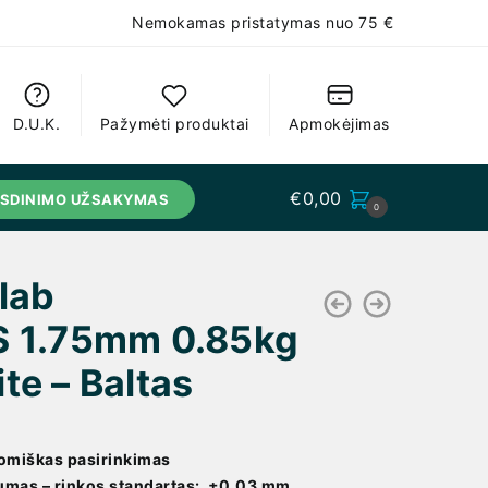
Nemokamas pristatymas nuo 75 €
D.U.K.
Pažymėti produktai
Apmokėjimas
€
0,00
USDINIMO UŽSAKYMAS
0
alab
 1.75mm 0.85kg
te – Baltas
omiškas pasirinkimas
umas – rinkos standartas: ±0.03 mm.