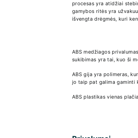
procesas yra atidžiai steb
gamybos ritės yra užvaku
išvengta drėgmės, kuri ke
ABS medžiagos privalumas 
sukibimas yra tai, kuo ši m
ABS gija yra polimeras, ku
jo taip pat galima gaminti 
ABS plastikas vienas plač