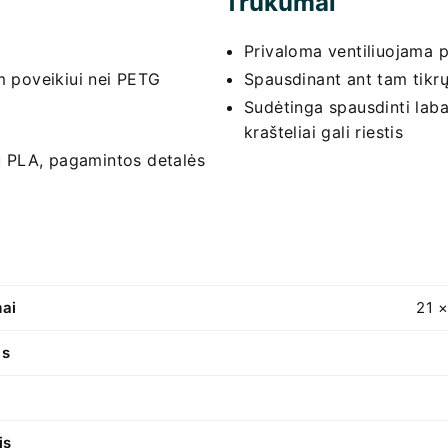
Trūkumai
Privaloma ventiliuojama 
m poveikiui nei PETG
Spausdinant ant tam tikrų 
Sudėtinga spausdinti labai
krašteliai gali riestis
u PLA, pagamintos detalės
ai
21 ×
as
is