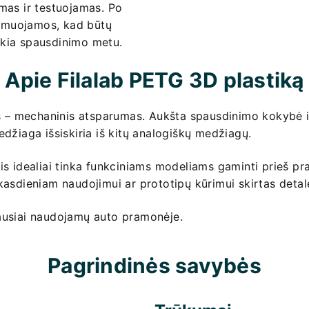
imas ir testuojamas. Po
umuojamos, kad būtų
nkia spausdinimo metu.
Apie Filalab PETG 3D plastiką
– mechaninis atsparumas. Aukšta spausdinimo kokybė ir
edžiaga išsiskiria iš kitų analogiškų medžiagų.
ris idealiai tinka funkciniams modeliams gaminti prieš pr
kasdieniam naudojimui ar prototipų kūrimui skirtas detal
iausiai naudojamų auto pramonėje.
Pagrindinės savybės