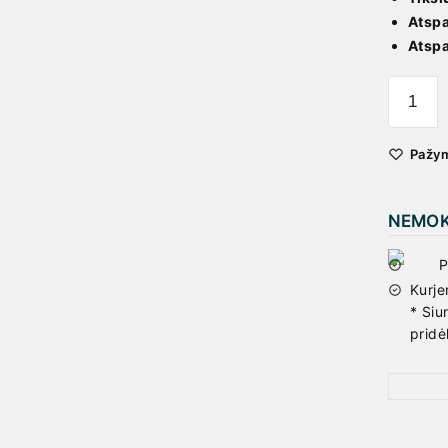
Atspa
Atspa
Pažym
NEMOKA
P
Kurj
* Siu
pridė