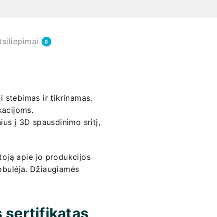
tsiliepimai
0
 stebimas ir tikrinamas.
kacijoms.
us į 3D spausdinimo sritį,
oją apie jo produkcijos
tobulėja. Džiaugiamės
 sertifikatas