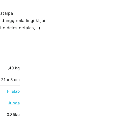
patalpa
dangų reikalingi klijai
 dideles detales, jų
1,40 kg
 21 × 8 cm
Filalab
Juoda
0,85kg