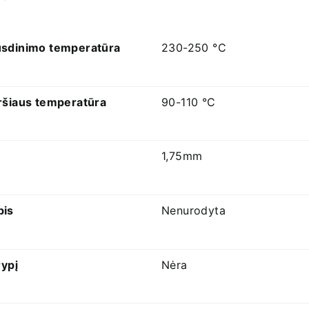
usdinimo temperatūra
230-250 °C
ršiaus temperatūra
90-110 °C
1,75mm
pis
Nenurodyta
rypį
Nėra