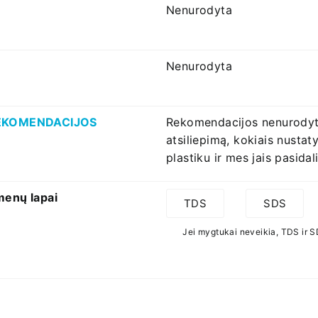
Nenurodyta
Nenurodyta
 REKOMENDACIJOS
Rekomendacijos nenurodyto
atsiliepimą, kokiais nusta
plastiku ir mes jais pasidal
menų lapai
TDS
SDS
Jei mygtukai neveikia, TDS ir SD