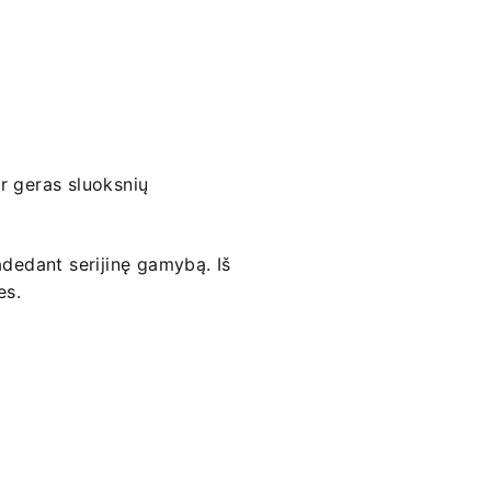
 geras sluoksnių
adedant serijinę gamybą. Iš
es.