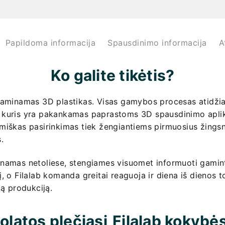
Papildoma informacija
Spausdinimo informacija
A
Ko galite tikėtis?
gaminamas 3D plastikas. Visas gamybos procesas atidžiai
 kuris yra pakankamas paprastoms 3D spausdinimo apli
miškas pasirinkimas tiek žengiantiems pirmuosius žingsni
.
inamas netoliese, stengiames visuomet informuoti gamint
į, o Filalab komanda greitai reaguoja ir diena iš dienos 
ką produkciją.
latos plečiasi
Filalab kokybės