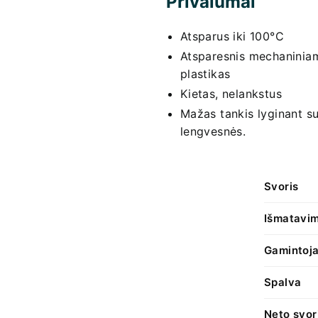
Privalumai
Atsparus iki 100°C
Atsparesnis mechaninia
plastikas
Kietas, nelankstus
Mažas tankis lyginant s
lengvesnės.
Svoris
Išmatavim
Gamintoj
Spalva
Neto svor