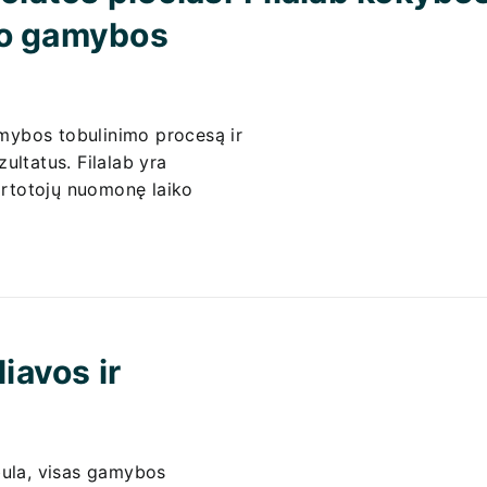
avo gamybos
mybos tobulinimo procesą ir
ultatus. Filalab yra
vartotojų nuomonę laiko
iavos ir
bula, visas gamybos