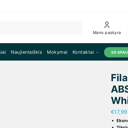
Mano paskyra
iai
Naujienlaiškis
Mokymai
Kontaktai
3D SPA
Fil
ABS
Whi
€
17,99
Ekon
Tiksl