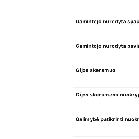
Gamintojo nurodyta spa
Gamintojo nurodyta pavi
Gijos skersmuo
Gijos skersmens nuokry
Galimybė patikrinti nuok