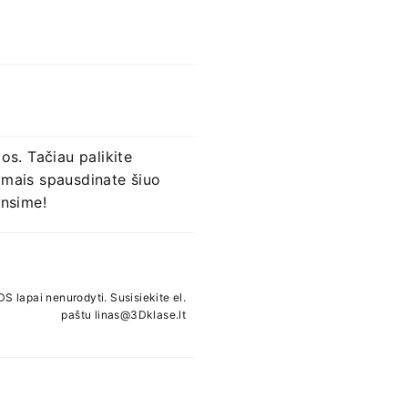
s. Tačiau palikite
tymais spausdinate šiuo
insime!
S lapai nenurodyti. Susisiekite el.
paštu linas@3Dklase.lt