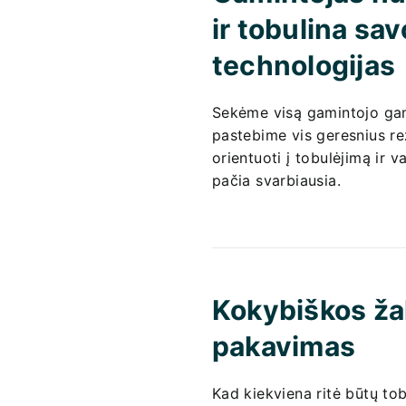
ir tobulina s
technologijas
Sekėme visą gamintojo ga
pastebime vis geresnius rez
orientuoti į tobulėjimą ir 
pačia svarbiausia.
Kokybiškos žal
pakavimas
Kad kiekviena ritė būtų to