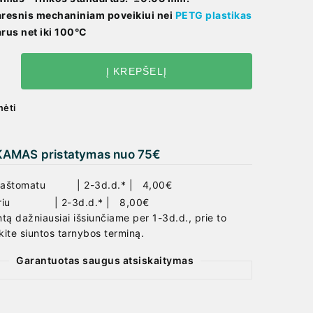
resnis mechaniniam poveikiui nei
PETG plastikas
rus net iki 100°C
Į KREPŠELĮ
ėti
MAS pristatymas nuo 75
€
aštomatu | 2-3d.d.* | 4,00€
eriu | 2-3d.d.* | 8,00€
ntą dažniausiai išsiunčiame per 1-3d.d., prie to
kite siuntos tarnybos terminą.
Garantuotas saugus atsiskaitymas