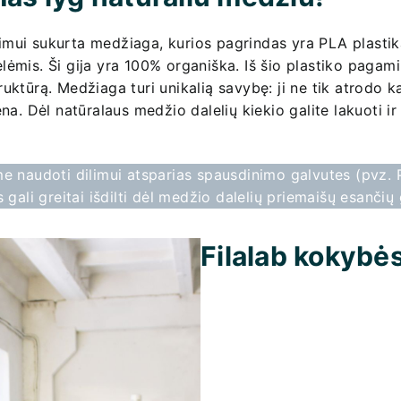
imui sukurta medžiaga, kurios pagrindas yra PLA plastik
ėmis. Ši gija yra 100% organiška. Iš šio plastiko pagamin
uktūrą. Medžiaga turi unikalią savybę: ji ne tik atrodo ka
ena. Dėl natūralaus medžio dalelių kiekio galite lakuoti i
naudoti dilimui atsparias spausdinimo galvutes (pvz. 
 gali greitai išdilti dėl medžio dalelių priemaišų esančių 
Filalab kokybės