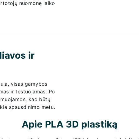
vartotojų nuomonę laiko
iavos ir
bula, visas gamybos
imas ir testuojamas. Po
umuojamos, kad būtų
nkia spausdinimo metu.
Apie PLA 3D plastiką