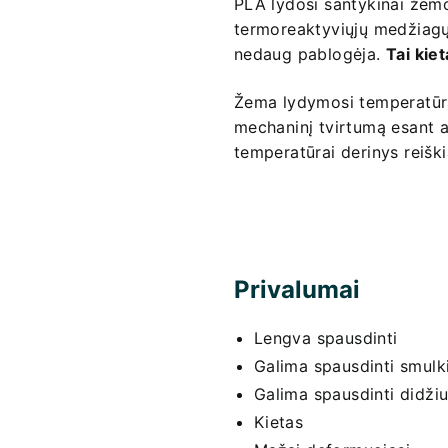
PLA lydosi santykinai žemo
termoreaktyviųjų medžiagų,
nedaug pablogėja.
Tai kie
Žema lydymosi temperatūra
mechaninį tvirtumą esant a
temperatūrai derinys reiški
Privalumai
Lengva spausdinti
Galima spausdinti smulki
Galima spausdinti didžiu
Kietas