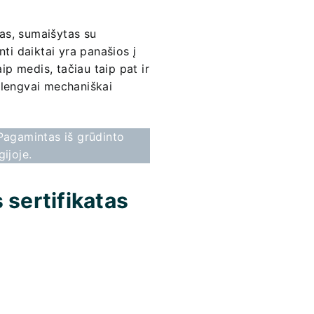
as, sumaišytas su
ti daiktai yra panašios į
ip medis, tačiau taip pat ir
r lengvai mechaniškai
Pagamintas iš grūdinto
gijoje.
 sertifikatas