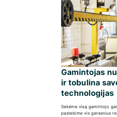
Gamintojas nuo
ir tobulina s
technologijas
Sekėme visą gamintojo ga
pastebime vis geresnius rez