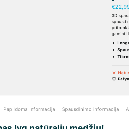
€
22,9
3D spaus
spausdin
pritrenk
gaminti 
Leng
Spau
Tikro
Netu
Pažym
Papildoma informacija
Spausdinimo informacija
A
as lyg natūraliu medžiu!