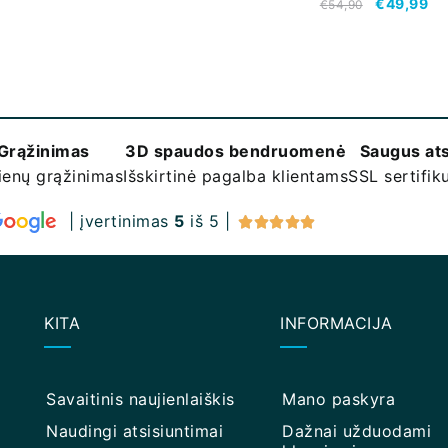
€
49,99
€
54,90
Grąžinimas
3D spaudos bendruomenė
Saugus at
ienų grąžinimas
Išskirtinė pagalba klientams
SSL sertifi
| įvertinimas
5
iš 5 |





KITA
INFORMACIJA
Savaitinis naujienlaiškis
Mano paskyra
Naudingi atsisiuntimai
Dažnai užduodami