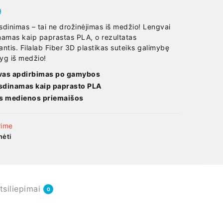
9
dinimas – tai ne drožinėjimas iš medžio! Lengvai
amas kaip paprastas PLA, o rezultatas
iantis. Filalab Fiber 3D plastikas suteiks galimybę
lyg iš medžio!
vas apdirbimas po gamybos
sdinamas kaip paprasto PLA
s medienos priemaišos
rime
ėti
tsiliepimai
0