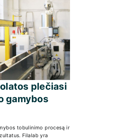
latos plečiasi
avo gamybos
mybos tobulinimo procesą ir
ultatus. Filalab yra