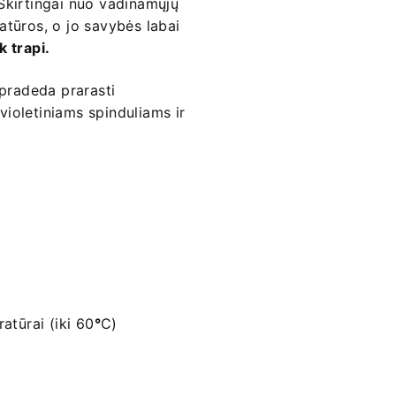
Skirtingai nuo vadinamųjų
atūros, o jo savybės labai
k trapi.
 pradeda prarasti
ioletiniams spinduliams ir
atūrai (iki 60
°
C)