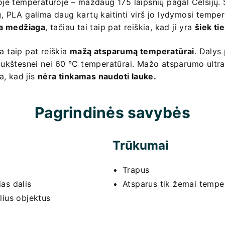
je temperatūroje – maždaug 175 laipsnių pagal Celsijų. 
 PLA galima daug kartų kaitinti virš jo lydymosi temper
ta medžiaga
, tačiau tai taip pat reiškia, kad ji yra
šiek tie
 taip pat reiškia
mažą atsparumą temperatūrai
. Dalys
ukštesnei nei 60 °C temperatūrai. Mažo atsparumo ultrav
a, kad jis
nėra tinkamas naudoti lauke.
Pagrindinės savybės
Trūkumai
Trapus
as dalis
Atsparus tik žemai temper
lius objektus