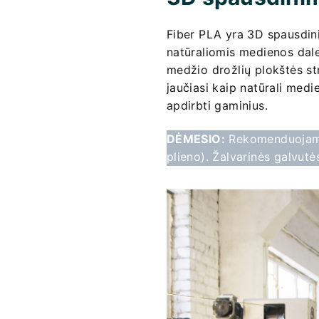
Fiber PLA yra 3D spausdin
natūraliomis medienos dalel
medžio drožlių plokštės str
jaučiasi kaip natūrali medi
apdirbti gaminius.
DĖMESIO:
Rekomenduojame 
plieno). Žalvarinės galvutės