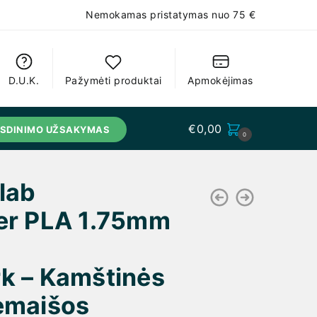
Nemokamas pristatymas nuo 75 €
D.U.K.
Pažymėti produktai
Apmokėjimas
€
0,00
USDINIMO UŽSAKYMAS
0
alab
er PLA 1.75mm
k – Kamštinės
emaišos