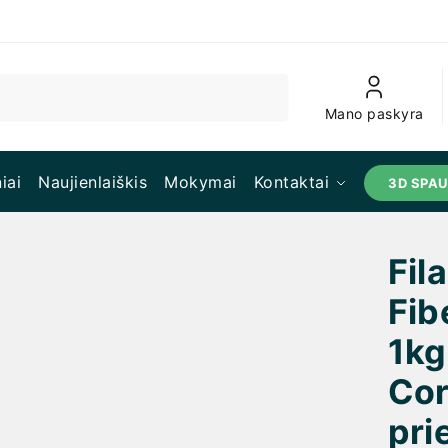
Mano paskyra
iai
Naujienlaiškis
Mokymai
Kontaktai
3D SPA
Fil
Fib
1kg
Cor
pri