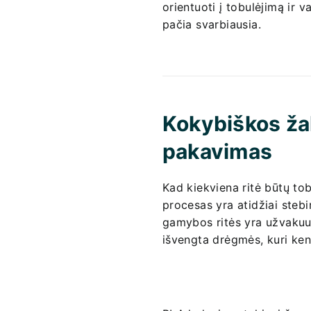
orientuoti į tobulėjimą ir 
pačia svarbiausia.
Kokybiškos žal
pakavimas
Kad kiekviena ritė būtų to
procesas yra atidžiai steb
gamybos ritės yra užvaku
išvengta drėgmės, kuri ke