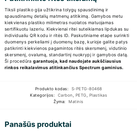
Tiksli plastiko gija užtikrina tolygų spausdinimą ir
spausdinamų detalių matmenų atitikimą. Gamybos metu
kiekvienas plastiko milimetras nuolatos matuojamas
sertifikuotu lazeriu. Kiekvienai ritei suteikiamas lipdukas su
individualiu QR kodu ir ritės ID. Paskutiniame etape surinkti
duomenys perkeliami į duomenų bazę, kurioje galite patys
patikrinti kiekvienos pagamintos ritės skersmenį, vidutinio
skersmenį, ovalumą, standartinį nuokrypį ir gamybos datą.
Ši procedūra
garantuoja, kad naudojate aukščiausius
rinkos reikalavimus atitinkančius Spectrum gaminius.
Produkto kodas:
S-PETG-80468
Kategorijos:
Carbon
,
PETG
,
Plastikas
Žyma:
Matinis
Panašūs produktai