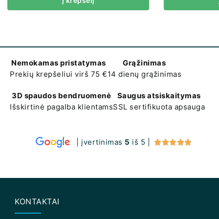
Į krepšelį
Nemokamas pristatymas
Grąžinimas
Prekių krepšeliui virš 75 €
14 dienų grąžinimas
3D spaudos bendruomenė
Saugus atsiskaitymas
Išskirtinė pagalba klientams
SSL sertifikuota apsauga
| įvertinimas
5
iš 5 |





KONTAKTAI