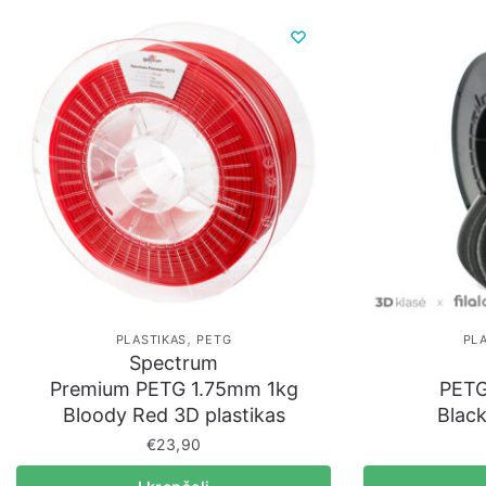
,
PLASTIKAS
PETG
PL
Spectrum
Premium PETG 1.75mm 1kg
PETG
Bloody Red 3D plastikas
Black
€
23,90