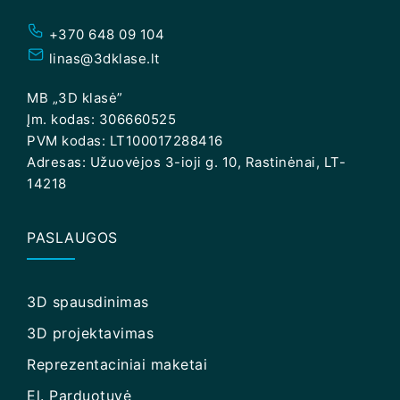
+370 648 09 104
linas@3dklase.lt
MB „3D klasė”
Įm. kodas: 306660525
PVM kodas: LT100017288416
Adresas: Užuovėjos 3-ioji g. 10, Rastinėnai, LT-
14218
PASLAUGOS
3D spausdinimas
3D projektavimas
Reprezentaciniai maketai
El. Parduotuvė