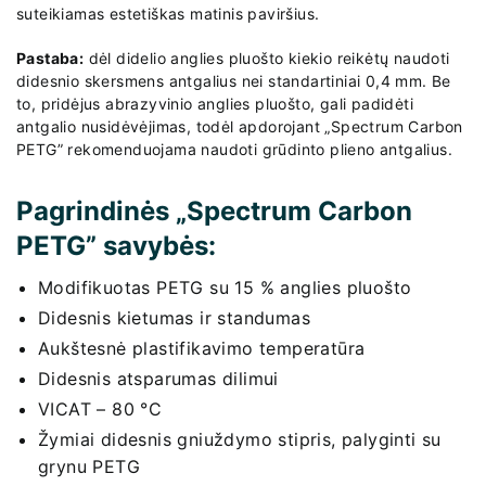
suteikiamas estetiškas matinis paviršius.
Pastaba:
dėl didelio anglies pluošto kiekio reikėtų naudoti
didesnio skersmens antgalius nei standartiniai 0,4 mm. Be
to, pridėjus abrazyvinio anglies pluošto, gali padidėti
antgalio nusidėvėjimas, todėl apdorojant „Spectrum Carbon
PETG” rekomenduojama naudoti grūdinto plieno antgalius.
Pagrindinės „Spectrum Carbon
PETG” savybės:
Modifikuotas PETG su 15 % anglies pluošto
Didesnis kietumas ir standumas
Aukštesnė plastifikavimo temperatūra
Didesnis atsparumas dilimui
VICAT – 80 °C
Žymiai didesnis gniuždymo stipris, palyginti su
grynu PETG