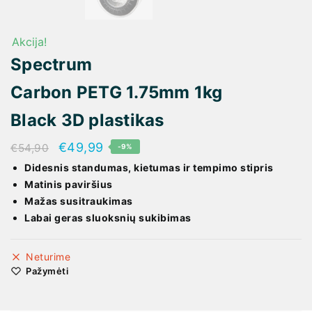
Akcija!
Spectrum
Carbon PETG 1.75mm 1kg
Black 3D plastikas
€
49,99
€
54,90
-9%
Didesnis standumas, kietumas ir tempimo stipris
Matinis paviršius
Mažas susitraukimas
Labai geras sluoksnių sukibimas
Neturime
Pažymėti