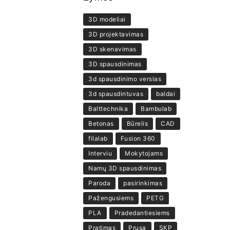
3D modeliai
3D projektavimas
3D skenavimas
3D spausdinimas
3d spausdinimo verslas
3d spausdintuvas
baldai
Balttechnika
Bambulab
Betonas
Būrelis
CAD
filalab
Fusion 360
Interviu
Mokytojams
Namų 3D spausdinimas
Paroda
pasirinkimas
Pažengusiems
PETG
PLA
Pradedantiesiems
Pratimas
Prusa
SKP