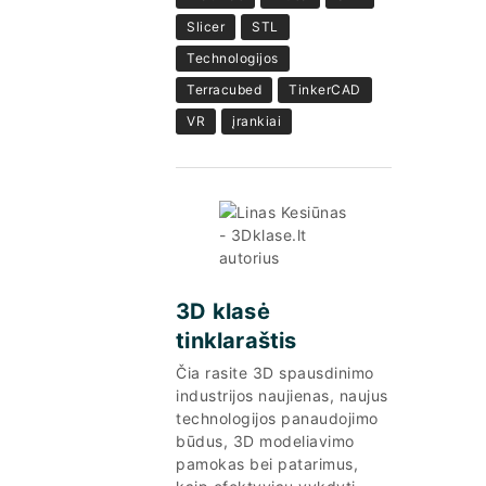
Slicer
STL
Technologijos
Terracubed
TinkerCAD
VR
įrankiai
3D klasė
tinklaraštis
Čia rasite 3D spausdinimo
industrijos naujienas, naujus
technologijos panaudojimo
būdus, 3D modeliavimo
pamokas bei patarimus,