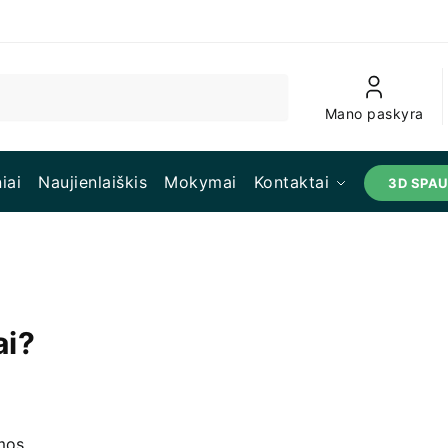
Mano paskyra
iai
Naujienlaiškis
Mokymai
Kontaktai
3D SPA
ai?
amos