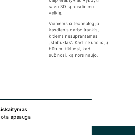
kaip efektyviau vykdyti
savo 3D spausdinimo
veiklą.
Vieniems ši technologija
kasdienis darbo įrankis,
kitiems nesuprantamas
„stebuklas“. Kad ir kuris iš jų
būtum, tikiuosi, kad
sužinosi, ką nors naujo.
siskaitymas
kuota apsauga