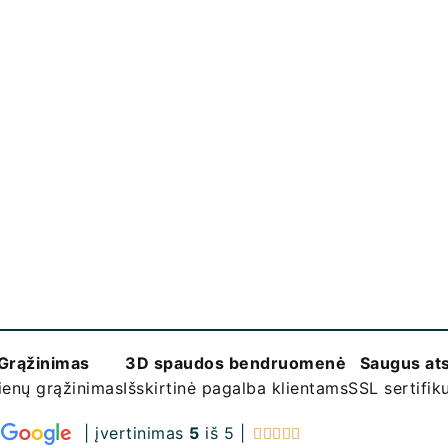
Grąžinimas
3D spaudos bendruomenė
Saugus at
ienų grąžinimas
Išskirtinė pagalba klientams
SSL sertifi
| įvertinimas
5
iš 5 |




