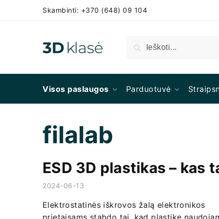
Skambinti: +370 (648) 09 104
Ieškoti
Visos paslaugos
Parduotuvė
Straipsn
filalab
ESD 3D plastikas – kas t
2024-06-13
Elektrostatinės iškrovos žalą elektronikos
prietaisams stabdo tai, kad plastike naudoj