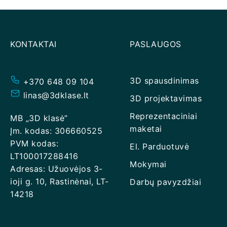
KONTAKTAI
PASLAUGOS
3D spausdinimas
+370 648 09 104
linas@3dklase.lt
3D projektavimas
Reprezentaciniai
MB „3D klasė”
maketai
Įm. kodas: 306660525
PVM kodas:
El. Parduotuvė
LT100017288416
Mokymai
Adresas: Užuovėjos 3-
ioji g. 10, Rastinėnai, LT-
Darbų pavyzdžiai
14218