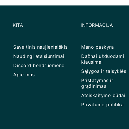
KITA
INFORMACIJA
Savaitinis naujienlaiškis
Mano paskyra
Naudingi atsisiuntimai
Dažnai užduodami
klausimai
Discord bendruomenė
Sąlygos ir taisyklės
Apie mus
Pristatymas ir
grąžinimas
Atsiskaitymo būdai
Privatumo politika