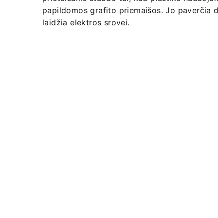
papildomos grafito priemaišos. Jo paverčia d
laidžia elektros srovei.