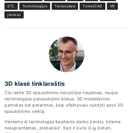
STL
Technologijos
Terracubed
TinkerCAD
VR
įrankiai
3D klasė tinklaraštis
Čia rasite 3D spausdinimo industrijos naujienas, naujus
technologijos panaudojimo būdus, 3D modeliavimo
pamokas bei patarimus, kaip efektyviau vykdyti savo 3D
spausdinimo veiklą.
Vieniems ši technologija kasdienis darbo įrankis, kitiems
nesuprantamas „stebuklas“. Kad ir kuris iš jų būtum,