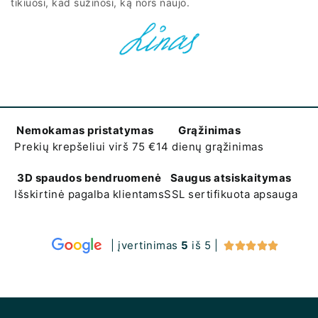
tikiuosi, kad sužinosi, ką nors naujo.
Nemokamas pristatymas
Grąžinimas
Prekių krepšeliui virš 75 €
14 dienų grąžinimas
3D spaudos bendruomenė
Saugus atsiskaitymas
Išskirtinė pagalba klientams
SSL sertifikuota apsauga
| įvertinimas
5
iš 5 |




