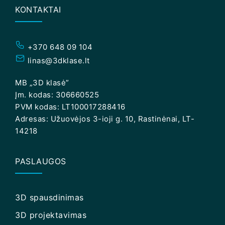
KONTAKTAI
+370 648 09 104
linas@3dklase.lt
MB „3D klasė”
Įm. kodas: 306660525
PVM kodas: LT100017288416
Adresas: Užuovėjos 3-ioji g. 10, Rastinėnai, LT-
14218
PASLAUGOS
3D spausdinimas
3D projektavimas