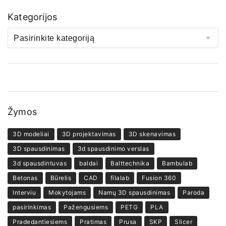
Kategorijos
Žymos
3D modeliai
3D projektavimas
3D skenavimas
3D spausdinimas
3d spausdinimo verslas
3d spausdintuvas
baldai
Balttechnika
Bambulab
Betonas
Būrelis
CAD
filalab
Fusion 360
Interviu
Mokytojams
Namų 3D spausdinimas
Paroda
pasirinkimas
Pažengusiems
PETG
PLA
Pradedantiesiems
Pratimas
Prusa
SKP
Slicer