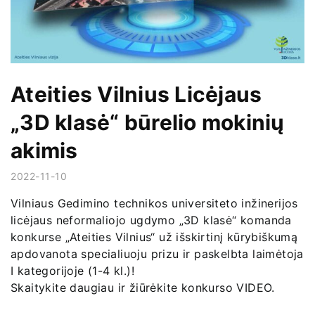
Ateities Vilnius Licėjaus
„3D klasė“ būrelio mokinių
akimis
2022-11-10
Vilniaus Gedimino technikos universiteto inžinerijos
licėjaus neformaliojo ugdymo „3D klasė“ komanda
konkurse „Ateities Vilnius“ už išskirtinį kūrybiškumą
apdovanota specialiuoju prizu ir paskelbta laimėtoja
I kategorijoje (1-4 kl.)!
Skaitykite daugiau ir žiūrėkite konkurso VIDEO.