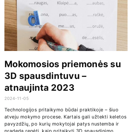
Mokomosios priemonės su
3D spausdintuvu –
atnaujinta 2023
2024-11-05
Technologijos pritaikymo būdai praktikoje – šiuo
atveju mokymo procese. Kartais gali užtekti keletos
pavyzdžių, po kurių mokytojai patys nustemba ir
pradeda regėti, kaip pritaikyti 3D spausdinimo