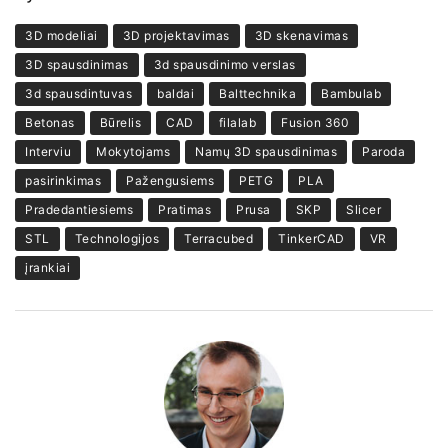
3D modeliai
3D projektavimas
3D skenavimas
3D spausdinimas
3d spausdinimo verslas
3d spausdintuvas
baldai
Balttechnika
Bambulab
Betonas
Būrelis
CAD
filalab
Fusion 360
Interviu
Mokytojams
Namų 3D spausdinimas
Paroda
pasirinkimas
Pažengusiems
PETG
PLA
Pradedantiesiems
Pratimas
Prusa
SKP
Slicer
STL
Technologijos
Terracubed
TinkerCAD
VR
įrankiai