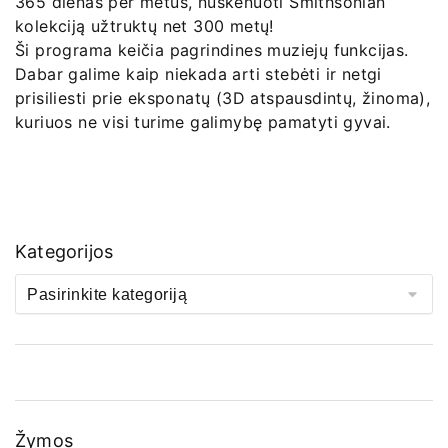
365 dienas per metus, nuskenuoti Smithsonian
kolekciją užtruktų net 300 metų!
Ši programa keičia pagrindines muziejų funkcijas.
Dabar galime kaip niekada arti stebėti ir netgi
prisiliesti prie eksponatų (3D atspausdintų, žinoma),
kuriuos ne visi turime galimybę pamatyti gyvai.
Kategorijos
Žymos