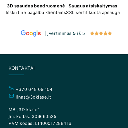
3D spaudos bendruomenė
Saugus atsiskaitymas
Išskirtinė pagalba klientams
SSL sertifikuota apsauga
| įvertinimas
5
iš 5 |





KONTAKTAI
+370 648 09 104
linas@3dklase.lt
MB „3D klasė”
Įm. kodas: 306660525
PVM kodas: LT100017288416