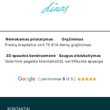
Nemokamas pristatymas
Grąžinimas
Prekių krepšeliui virš 75 €
14 dienų grąžinimas
3D spaudos bendruomenė
Saugus atsiskaitymas
Išskirtinė pagalba klientams
SSL sertifikuota apsauga
| įvertinimas
5
iš 5 |





KONTAKTAI