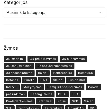
Kategorijos
Žymos
3D modeliai
3D projektavimas
3D skenavimas
3D spausdinimas
3d spausdinimo verslas
3d spausdintuvas
baldai
Balttechnika
Bambulab
Betonas
Būrelis
CAD
filalab
Fusion 360
Interviu
Mokytojams
Namų 3D spausdinimas
Paroda
pasirinkimas
Pažengusiems
PETG
PLA
Pradedantiesiems
Pratimas
Prusa
SKP
Slicer
STL
Technologijos
Terracubed
TinkerCAD
VR