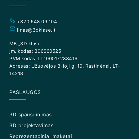
+370 648 09 104
linas@3dklase.lt
MB „3D klasė”
Įm. kodas: 306660525
PVM kodas: LT100017288416
Adresas: Užuovėjos 3-ioji g. 10, Rastinėnai, LT-
14218
PASLAUGOS
3D spausdinimas
3D projektavimas
Reprezentaciniai maketai