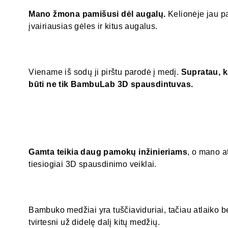
Mano žmona pamišusi dėl augalų.
Kelionėje jau pa
įvairiausias gėles ir kitus augalus.
Viename iš sodų ji pirštu parodė į medį.
Supratau, 
būti ne tik BambuLab 3D spausdintuvas.
Gamta teikia daug pamokų inžinieriams
, o mano a
tiesiogiai 3D spausdinimo veiklai.
Bambuko medžiai yra tuščiaviduriai, tačiau atlaiko b
tvirtesni už didelę dalį kitų medžių.