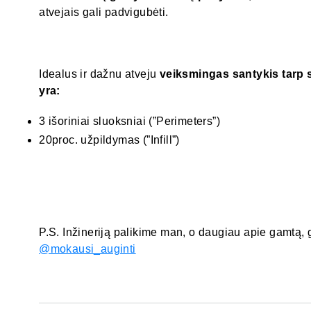
atvejais gali padvigubėti.
Idealus ir dažnu atveju
veiksmingas santykis tarp
yra:
3 išoriniai sluoksniai (”Perimeters”)
20proc. užpildymas (”Infill”)
P.S. Inžineriją palikime man, o daugiau apie gamtą, g
@mokausi_auginti