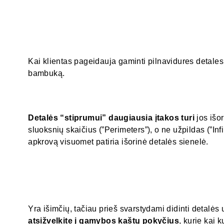
Kai klientas pageidauja gaminti pilnavidures detales,
bambuką.
Detalės “stiprumui” daugiausia įtakos turi
jos išor
sluoksnių skaičius (”Perimeters”), o ne užpildas (”Inf
apkrovą visuomet patiria išorinė detalės sienelė.
Yra išimčių, tačiau prieš svarstydami didinti detalės 
atsižvelkite į gamybos kaštų pokyčius
, kurie kai k