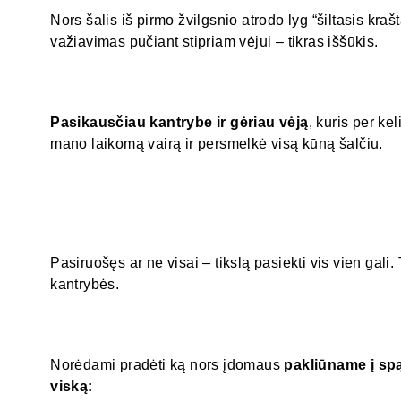
Nors šalis iš pirmo žvilgsnio atrodo lyg “šiltasis krašt
važiavimas pučiant stipriam vėjui – tikras iššūkis.
Pasikausčiau kantrybe ir gėriau vėją
, kuris per ke
mano laikomą vairą ir persmelkė visą kūną šalčiu.
Pasiruošęs ar ne visai – tikslą pasiekti vis vien gali.
kantrybės.
Norėdami pradėti ką nors įdomaus
pakliūname į sp
viską: