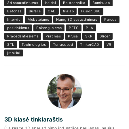
3d spausdintuvas
baldai
Balttechnika
Bambulab
Betonas
Būrelis
CAD
filalab
Fusion 360
Interviu
Mokytojams
Namų 3D spausdinimas
Paroda
pasirinkimas
Pažengusiems
PETG
PLA
Pradedantiesiems
Pratimas
Prusa
SKP
Slicer
STL
Technologijos
Terracubed
TinkerCAD
VR
įrankiai
3D klasė tinklaraštis
Čia rasite 3D spausdinimo industrijos naujienas, naujus