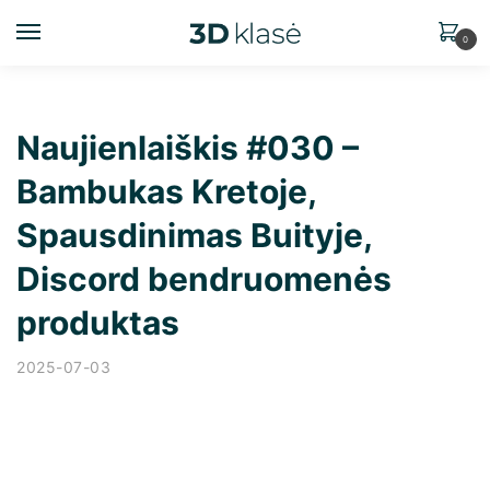
0
Naujienlaiškis #030 –
Bambukas Kretoje,
Spausdinimas Buityje,
Discord bendruomenės
produktas
2025-07-03