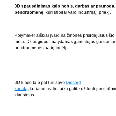
3D spausdinimas kaip hobis, darbas ar pramoga, t
bendruomenę
, kuri stipriai varo industriją į priekį.
Polymaker aiškiai įvardina žmones prisidėjusius šio
metu. Džiaugiuosi matydamas gamintojus garsiai tar
bendruomenės narių indėlį.
3D klasė taip pat turi savo
Discord
kanalą
, kuriame realiu laiku galite užduoti jums rūp
klausimus.