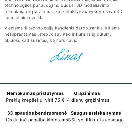
technologijos panaudojimo būdus, 3D modeliavimo
pamokas bei patarimus, kaip efektyviau vykdyti savo 3D
spausdinimo veiklą.
Vieniems ši technologija kasdienis darbo įrankis, kitiems
nesuprantamas „stebuklas“. Kad ir kuris iš jų būtum,
tikiuosi, kad sužinosi, ką nors naujo.
Nemokamas pristatymas
Grąžinimas
Prekių krepšeliui virš 75 €
14 dienų grąžinimas
3D spaudos bendruomenė
Saugus atsiskaitymas
Išskirtinė pagalba klientams
SSL sertifikuota apsauga