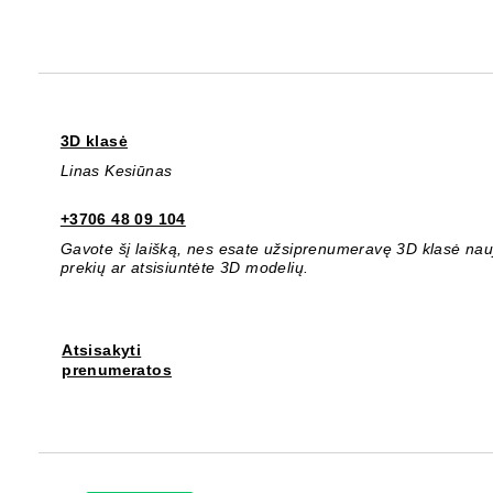
3D klasė
Linas Kesiūnas
+3706 48 09 104
Gavote šį laišką, nes esate užsiprenumeravę 3D klasė nauji
prekių ar atsisiuntėte 3D modelių.
Atsisakyti
prenumeratos