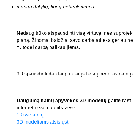
ir daug dalykų, kurių nebeatsimenu
Nedaug trūko atspausdinti visą virtuvę, nes suproje
planą. Žinoma, baldžiai savo darbą atlieka geriau ne
🙂 todėl darbą palikau jiems.
3D spausdinti daiktai puikiai įsilieja į bendras namų
Daugumą namų apyvokos 3D modelių galite rasti
internetinėse duombazėse:
10 svetainių
3D modeliams atsisiųsti