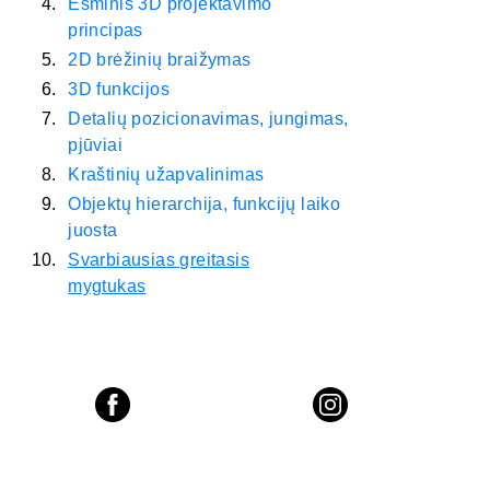
Esminis 3D projektavimo
principas
2D brėžinių braižymas
3D funkcijos
Detalių pozicionavimas, jungimas,
pjūviai
Kraštinių užapvalinimas
Objektų hierarchija, funkcijų laiko
juosta
Svarbiausias greitasis
mygtukas