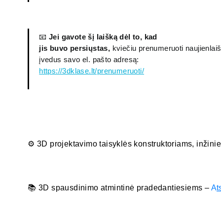
📧
Jei gavote šį laišką dėl to, kad
jis buvo persiųstas,
kviečiu prenumeruoti naujienlaišk
įvedus savo el. pašto adresą:
https://3dklase.lt/prenumeruoti/
⚙️ 3D projektavimo taisyklės konstruktoriams, inžini
📚 3D spausdinimo atmintinė pradedantiesiems –
A
t