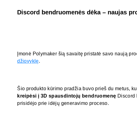
Discord bendruomenės dėka – naujas pr
Įmonė Polymaker šią savaitę pristatė savo naują pr
džiovyklę
.
Šio produkto kūrimo pradžia buvo prieš du metus, 
kreipėsi į 3D spausdintojų bendruomenę
Discord 
prisidėjo prie idėjų generavimo proceso.