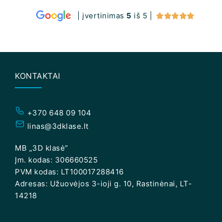
| įvertinimas
5
iš 5 |





KONTAKTAI
+370 648 09 104
linas@3dklase.lt
MB „3D klasė”
Įm. kodas: 306660525
PVM kodas: LT100017288416
Adresas: Užuovėjos 3-ioji g. 10, Rastinėnai, LT-
14218