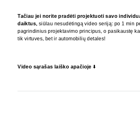
Tačiau jei norite pradėti projektuoti savo individu
daiktus,
siūlau nesudėtingą video seriją: po 1 min p
pagrindinius projektavimo principus, o pasikaustę kan
tik virtuves, bet ir automobilių detales!
Video sąrašas laiško apačioje
⬇️