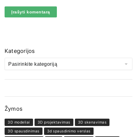
Kategorijos
Žymos
3D modeliai
3D projektavimas
3D skenavimas
3D spausdinimas
3d spausdinimo verslas