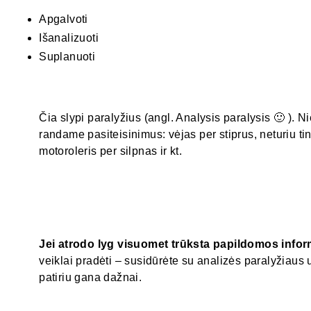
Apgalvoti
Išanalizuoti
Suplanuoti
Čia slypi paralyžius (angl. Analysis paralysis 🙂 ).
randame pasiteisinimus: vėjas per stiprus, neturiu 
motoroleris per silpnas ir kt.
Jei atrodo lyg visuomet trūksta papildomos infor
veiklai pradėti – susidūrėte su analizės paralyžiau
patiriu gana dažnai.