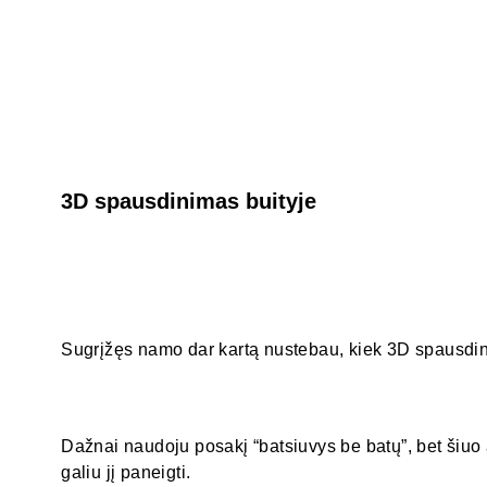
3D spausdinimas buityje
Sugrįžęs namo dar kartą nustebau, kiek 3D spausdintų
Dažnai naudoju posakį “batsiuvys be batų”, bet šiuo 
galiu jį paneigti.