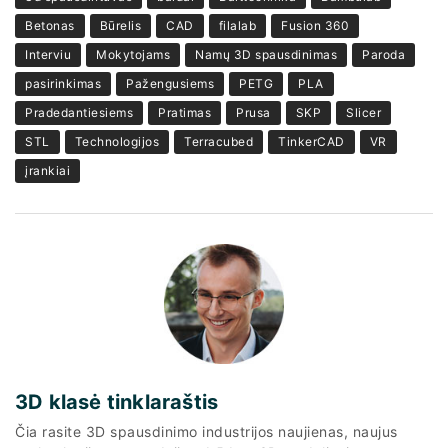
Betonas
Būrelis
CAD
filalab
Fusion 360
Interviu
Mokytojams
Namų 3D spausdinimas
Paroda
pasirinkimas
Pažengusiems
PETG
PLA
Pradedantiesiems
Pratimas
Prusa
SKP
Slicer
STL
Technologijos
Terracubed
TinkerCAD
VR
įrankiai
3D klasė tinklaraštis
Čia rasite 3D spausdinimo industrijos naujienas, naujus