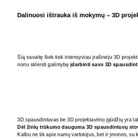
Dalinuosi ištrauka iš mokymų – 3D proj
Šią savaitę šiek tiek intensyviau įrašinėju 3D proje
noriu skleisti galimybę
įdarbinti savo 3D spausdin
3D spausdintuvas be 3D projektavimo įgūdžių yra laba
Dėl žinių trūkumo dauguma 3D spausdintuvų sto
Kalbu ne tik apie namų vartotojus, bet ir įmones, su