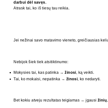
darbui dėl savęs.
Atrask tai, ko iš tiesų tau reikia.
Jei nežinai savo matavimo vieneto, greičiausias kelias
Nebijok šiek tiek atsitiktinumo:
Mokysies tai, kas patinka →
žinosi
, ką veikti.
Tai, ko mokaisi, nepatinka →
žinosi
, ko nedaryti.
Bet kokiu atveju rezultatas teigiamas → įgausi
žinių.