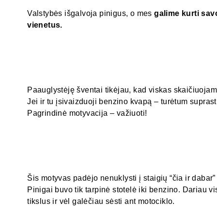
Valstybės išgalvoja pinigus, o mes
galime kurti sa
vienetus.
Paauglystėję šventai tikėjau, kad viskas skaičiuojama
Jei ir tu įsivaizduoji benzino kvapą – turėtum supras
Pagrindinė motyvacija – važiuoti!
Šis motyvas padėjo nenuklysti į staigių “čia ir dabar”
Pinigai buvo tik tarpinė stotelė iki benzino. Dariau 
tikslus ir vėl galėčiau sėsti ant motociklo.