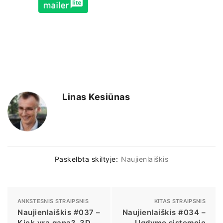
Linas Kesiūnas
Paskelbta skiltyje:
Naujienlaiškis
ANKSTESNIS STRAIPSNIS
KITAS STRAIPSNIS
Naujienlaiškis #037 –
Naujienlaiškis #034 –
Kiek yra gana?, 3D
Ugdymo sistemoje