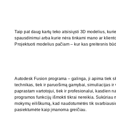
Taip pat daug kartų teko atsisiųsti 3D modelius, kuri
spausdinimui arba kurie nėra tinkami mano ar kliento 
Projektuoti modelius pačiam – kur kas greitesnis bū
Autodesk Fusion programa – galinga, ji apima tiek s
technikas, tiek ir paruošimą gamybai, simuliacijas ir 
paprastam vartotojui, tiek ir profesionalui, kasdien 
programos funkcijų išmokti tikrai nereikia. Sukūriau
mokymų eiliškumą, kad naudotumėtės tik svarbiausio
pasiektumėte kaip įmanoma greičiau.