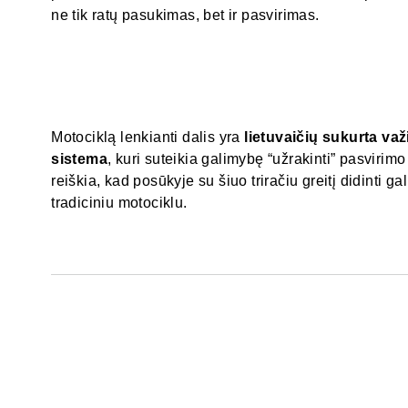
ne tik ratų pasukimas, bet ir pasvirimas.
Motociklą lenkianti dalis yra
lietuvaičių sukurta va
sistema
, kuri suteikia galimybę “užrakinti” pasvirim
reiškia, kad posūkyje su šiuo triračiu greitį didinti g
tradiciniu motociklu.