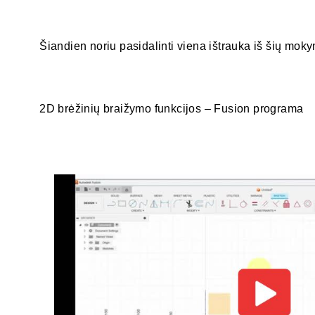
Šiandien noriu pasidalinti viena ištrauka iš šių mok
2D brėžinių braižymo funkcijos – Fusion programa