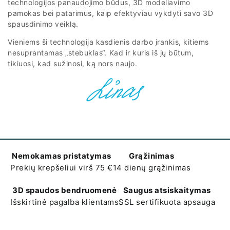
technologijos panaudojimo būdus, 3D modeliavimo
pamokas bei patarimus, kaip efektyviau vykdyti savo 3D
spausdinimo veiklą.
Vieniems ši technologija kasdienis darbo įrankis, kitiems
nesuprantamas „stebuklas“. Kad ir kuris iš jų būtum,
tikiuosi, kad sužinosi, ką nors naujo.
Nemokamas pristatymas
Grąžinimas
Prekių krepšeliui virš 75 €
14 dienų grąžinimas
3D spaudos bendruomenė
Saugus atsiskaitymas
Išskirtinė pagalba klientams
SSL sertifikuota apsauga