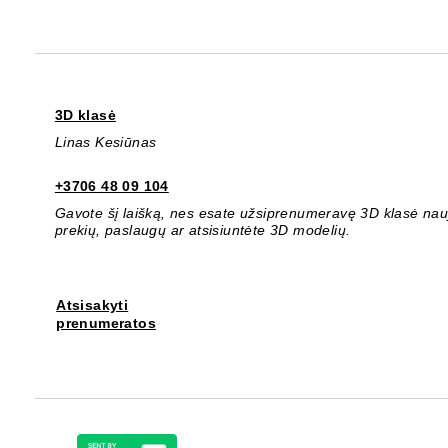
3D klasė
Linas Kesiūnas
+3706 48 09 104
Gavote šį laišką, nes esate užsiprenumeravę 3D klasė nauji
prekių, paslaugų ar atsisiuntėte 3D modelių.
Atsisakyti
prenumeratos