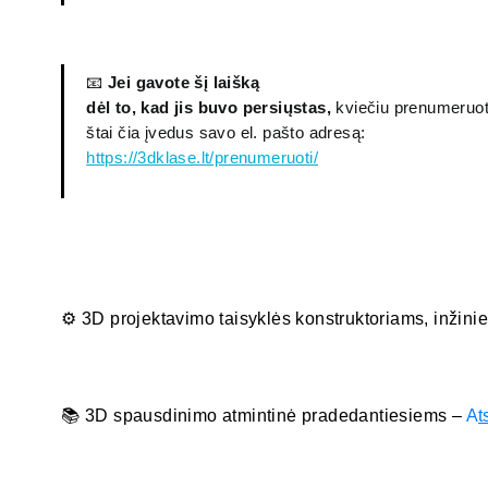
📧
Jei gavote šį laišką
dėl to, kad jis buvo persiųstas,
kviečiu prenumeruoti
štai čia įvedus savo el. pašto adresą:
https://3dklase.lt/prenumeruoti/
⚙️ 3D projektavimo taisyklės konstruktoriams, inžini
📚 3D spausdinimo atmintinė pradedantiesiems –
A
t