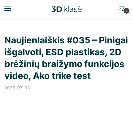
0
Naujienlaiškis #035 – Pinigai
išgalvoti, ESD plastikas, 2D
brėžinių braižymo funkcijos
video, Ako trike test
2025-07-03