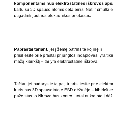
komponentams nuo elektrostatinės iškrovos aps
kartu su 3D spausdintomis detalėmis. Net ir smulki el
sugadinti jautrius elektronikos prietaisus.
Paprastai tariant,
jei į žemę patrinsite kojinę ir
prisiliesite prie prastai prijungtos indaplovės, yra ti
mažą kibirkštį – tai yra elektrostatinė iškrova.
Tačiau jei padarysite tą patį ir prisiliesite prie elek
kuris bus 3D spausdintoje ESD dėžutėje – kibirkšt
pažeistas, o iškrova bus kontroliuotai nukreipta į dėž