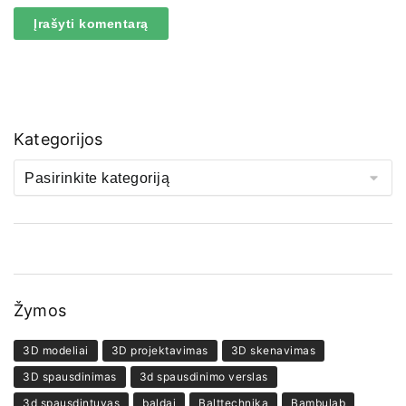
Kategorijos
Žymos
3D modeliai
3D projektavimas
3D skenavimas
3D spausdinimas
3d spausdinimo verslas
3d spausdintuvas
baldai
Balttechnika
Bambulab