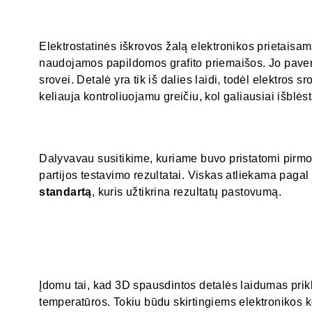
Elektrostatinės iškrovos žalą elektronikos prietaisam
naudojamos papildomos grafito priemaišos. Jo paverč
srovei. Detalė yra tik iš dalies laidi, todėl elektros 
keliauja kontroliuojamu greičiu, kol galiausiai išblėst
Dalyvavau susitikime, kuriame buvo pristatomi pirmo
partijos testavimo rezultatai. Viskas atliekama pagal
standartą
, kuris užtikrina rezultatų pastovumą.
Įdomu tai, kad 3D spausdintos detalės laidumas pri
temperatūros. Tokiu būdu skirtingiems elektroniko