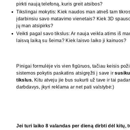
pirkti naują telefoną, kuris greit atsibos?
Tikslingai mokytis: Kiek naudos man atneš tam tikros 
įdarbinsiu savo matavimo vienetais? Kiek 3D spausdi
jų man atsipirks?
Veikti pagal savo tikslus: Ar nauja veikla atims iš ma
laisvą laiką su šeima? Kiek laisvo laiko ji kainuos?
Pinigai formulėje vis vien figūruos, tačiau keisis pož
sistemos pokytis paskatins atsigręžti į save ir
susiku
tikslus.
Kitu atveju jie bus sukurti už tave ir tai pada
darbdavys, įkyri reklama ar net pati valstybė:)
Jei turi laiko 8 valandas per dieną dirbti dėl kitų, t