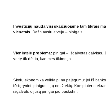
Investicijų naudą visi skaičiuojame tam tikrais m
vienetais.
Dažniausiu atveju – pinigais.
Vienintelė problema:
pinigai – išgalvotas dalykas. J
vertę tik dėl to, kad mes tikime ja.
Skolų ekonomika veikia pilnu pajėgumu: jei iš banko
išsigryninti pinigus – jų neužtektų. Kompiuterio ekra
išgalvoti, o jūsų pinigai jau paskolinti.