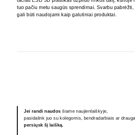
tačiau ESD 3D plastikas užpildo rinkos dalį, kurioje r
tuo pačiu metu saugūs sprendimai. Svarbu pabrėžti,
gali būti naudojami kaip galutiniai produktai.
Jei randi naudos
šiame naujienlaiškyje,
pasidalink juo su kolegomis, bendradarbiais ar draug
persiųsk šį laišką.