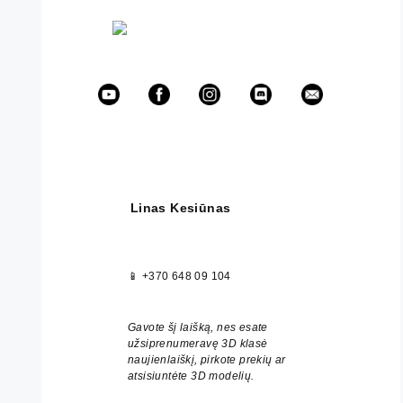
Linas Kesiūnas
📱
+370 648 09 104
Gavote šį laišką, nes esate
užsiprenumeravę 3D klasė
naujienlaiškį, pirkote prekių ar
atsisiuntėte 3D modelių.