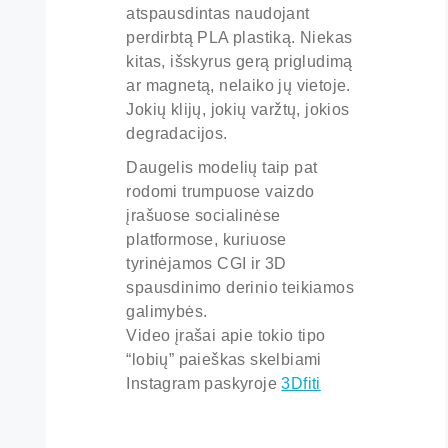
atspausdintas naudojant
perdirbtą PLA plastiką. Niekas
kitas, išskyrus gerą prigludimą
ar magnetą, nelaiko jų vietoje.
Jokių klijų, jokių varžtų, jokios
degradacijos.
Daugelis modelių taip pat
rodomi trumpuose vaizdo
įrašuose socialinėse
platformose, kuriuose
tyrinėjamos CGI ir 3D
spausdinimo derinio teikiamos
galimybės.
Video įrašai apie tokio tipo
“lobių” paieškas skelbiami
Instagram paskyroje
3Dfiti