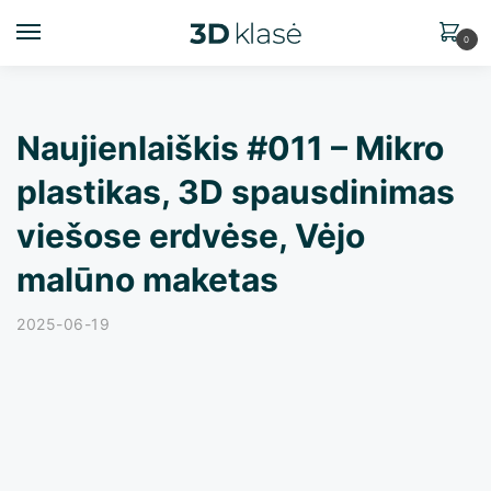
0
Naujienlaiškis #011 – Mikro
plastikas, 3D spausdinimas
viešose erdvėse, Vėjo
malūno maketas
2025-06-19