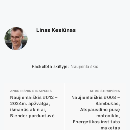
Linas Kesiūnas
Paskelbta skiltyje:
Naujienlaiškis
ANKSTESNIS STRAIPSNIS
KITAS STRAIPSNIS
Naujienlaiškis #012 –
Naujienlaiškis #008 –
2024m. apžvalga,
Bambukas,
išmanūs akiniai,
Atspausdino pusę
Blender parduotuvė
motociklo,
Energetikos instituto
maketas