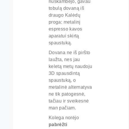
nuskambėjo, gavau
tobulą dovaną iš
draugo Kalėdų
proga: metalinį
espresso kavos
aparatui skirtą
spaustuką.
Dovana ne iš piršto
laužta, nes jau
keletą metų naudoju
3D spausdintą
spaustuką, o
metalinė alternatyva
ne tik patogesnė,
tačiau ir sveikesnė
man pačiam.
Kolega norėjo
pabrėžti