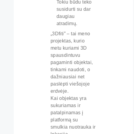
Tokiu būdu teko
susidurti su dar
daugiau
atradimų.
„3Dfiti” – tai meno
projektas, kurio
metu kuriami 3D
spausdintuvu
pagaminti objektai,
tinkami naudoti, o
dažniausiai net
paslėpti viešojoje
erdvėje.
Kai objektas yra
sukuriamas ir
patalpinamas į
platformą su
smulkia nuotrauka ir