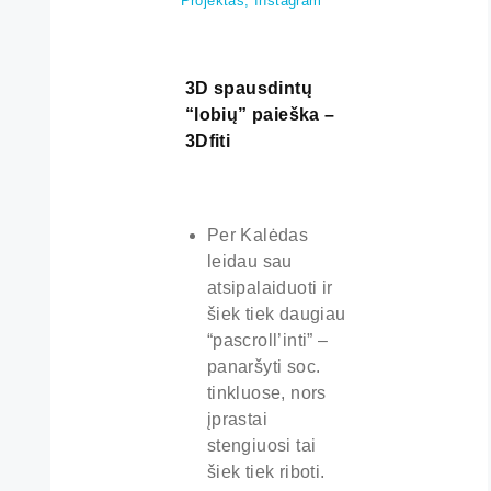
Projektas, Instagram
3D spausdintų
“lobių” paieška –
3Dfiti
Per Kalėdas
leidau sau
atsipalaiduoti ir
šiek tiek daugiau
“pascroll’inti” –
panaršyti soc.
tinkluose, nors
įprastai
stengiuosi tai
šiek tiek riboti.