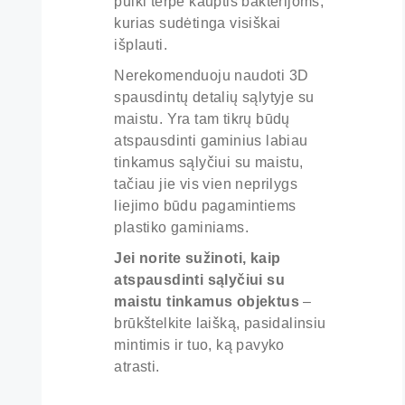
puiki terpė kauptis bakterijoms,
kurias sudėtinga visiškai
išplauti.
Nerekomenduoju naudoti 3D
spausdintų detalių sąlytyje su
maistu. Yra tam tikrų būdų
atspausdinti gaminius labiau
tinkamus sąlyčiui su maistu,
tačiau jie vis vien neprilygs
liejimo būdu pagamintiems
plastiko gaminiams.
Jei norite sužinoti, kaip
atspausdinti sąlyčiui su
maistu tinkamus objektus
–
brūkštelkite laišką, pasidalinsiu
mintimis ir tuo, ką pavyko
atrasti.