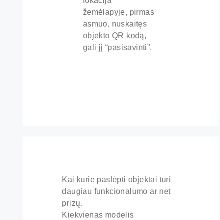
lokacija
žemėlapyje, pirmas
asmuo, nuskaitęs
objekto QR kodą,
gali jį “pasisavinti”.
Kai kurie paslėpti objektai turi
daugiau funkcionalumo ar net
prizų.
Kiekvienas modelis