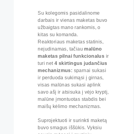
Su kolegomis pasidalinome
darbais ir vienas maketas buvo
užbaigtas mano rankomis, o
kitas su komanda.
Reaktoriaus maketas statinis,
nejudinamas, tačiau
malūno
maketas pilnai funkcionalus
ir
turi net
4 skirtingus judančius
mechanizmus:
sparnai sukasi
ir perduoda sukimąsi į girnas,
visas malūnas sukasi aplink
savo ašį ir atsisuka į vėjo kryptį,
malūne įmontuotas stabdis bei
maišų kėlimo mechanizmas.
Suprojektuoti ir surinkti maketą
buvo smagus iššūkis. Vyksiu