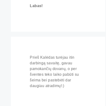
Labas!
Prieš Kalėdas turėjau itin
darbingą savaitę, gavau
pamokančių dovanų, o per
šventes teko laiko pabūti su
šeima bei pastebėti dar
daugiau atradimų!:)