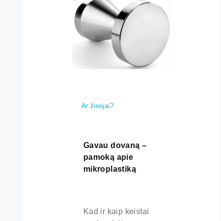
Ar žinojai?
Gavau dovaną –
pamoką apie
mikroplastiką
Kad ir kaip keistai