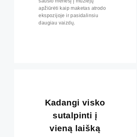
sausio mėnesį į muziejų
apžiūrėti kaip maketas atrodo
ekspozijoje ir pasidalinsiu
daugiau vaizdų.
Kadangi visko
sutalpinti į
vieną laišką