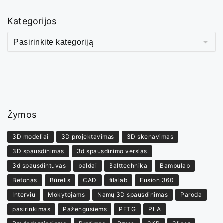
Kategorijos
Žymos
3D modeliai
3D projektavimas
3D skenavimas
3D spausdinimas
3d spausdinimo verslas
3d spausdintuvas
baldai
Balttechnika
Bambulab
Betonas
Būrelis
CAD
filalab
Fusion 360
Interviu
Mokytojams
Namų 3D spausdinimas
Paroda
pasirinkimas
Pažengusiems
PETG
PLA