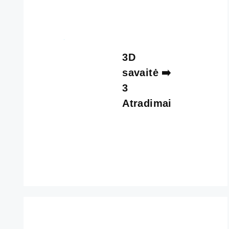
3D
savaitė ➡️
3
Atradimai