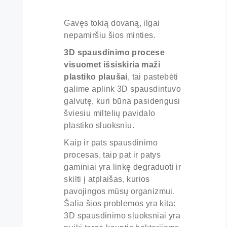
Gavęs tokią dovaną, ilgai
nepamiršiu šios minties.
3D spausdinimo procese
visuomet išsiskiria maži
plastiko plaušai
, tai pastebėti
galime aplink 3D spausdintuvo
galvutę, kuri būna pasidengusi
šviesiu miltelių pavidalo
plastiko sluoksniu.
Kaip ir pats spausdinimo
procesas, taip pat ir patys
gaminiai yra linkę degraduoti ir
skilti į atplaišas, kurios
pavojingos mūsų organizmui.
Šalia šios problemos yra kita:
3D spausdinimo sluoksniai yra