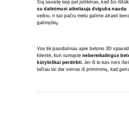
Šią savaitę taip pat įsitikinau, kad šis iššūk
su dalinimusi atkeliauja dviguba nauda
:
veikiu, ir tuo pačiu metu galime atrasti be
galimybių.
Vos tik pasidalinau apie betono 3D spausd
klientė, kuri sumąstė
nebereikalingus be
kūrybiškai perdirbti
. Jei iš to kas nors iše
tačiau tai dar vienas iš priminimų, kad geria