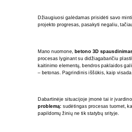
Džiaugiuosi galėdamas prisidėti savo minti
projekto progresas, pasakyti negaliu, tači
Mano nuomone,
betono 3D spausdinimas
procesas lyginant su didžiagabaričiu plast
kaitinimo elementų, bendros paklaidos gali
– betonas. Pagrindinis iššūkis, kaip visada
Dabartinėje situacijoje įmonė tai ir įvardin
problemą:
sudėtingas procesas tuomet, kai
papildomų žinių ne tik statybų srityje.