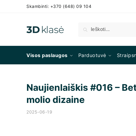
Skambinti: +370 (648) 09 104
Ieškoti
Visos paslaugos
Parduotuvė
Straipsn
Naujienlaiškis #016 – B
molio dizaine
2025-06-19