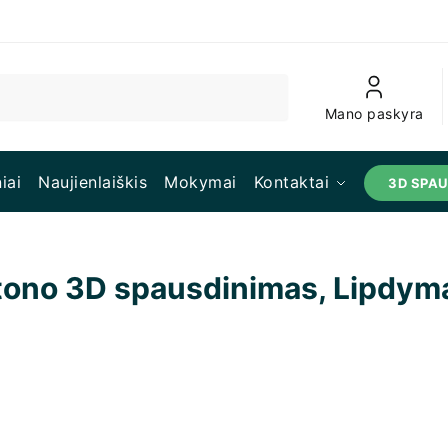
Mano paskyra
iai
Naujienlaiškis
Mokymai
Kontaktai
3D SPA
etono 3D spausdinimas, Lipdyma