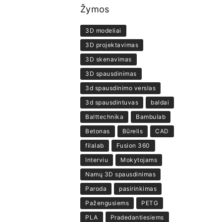
Žymos
3D modeliai
3D projektavimas
3D skenavimas
3D spausdinimas
3d spausdinimo verslas
3d spausdintuvas
baldai
Balttechnika
Bambulab
Betonas
Būrelis
CAD
filalab
Fusion 360
Interviu
Mokytojams
Namų 3D spausdinimas
Paroda
pasirinkimas
Pažengusiems
PETG
PLA
Pradedantiesiems