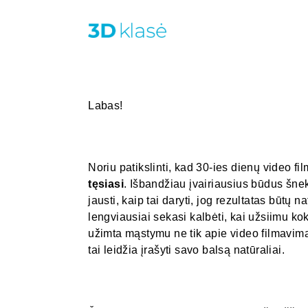
Labas!
Noriu patikslinti, kad 30-ies dienų video f
tęsiasi
. Išbandžiau įvairiausius būdus šne
jausti, kaip tai daryti, jog rezultatas būtų 
lengviausiai sekasi kalbėti, kai užsiimu ko
užimta mąstymu ne tik apie video filmavimą,
tai leidžia įrašyti savo balsą natūraliai.