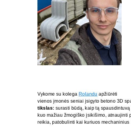
Vykome su kolega
Rolandu
apžiūrėti
vienos įmonės seniai įsigyto betono 3D s
tikslas:
surasti būdą, kaip tą spausdintuvą
kuo mažiau žmogiško įsikišimo, atnaujinti 
reikia, patobulinti kai kuriuos mechaniniu