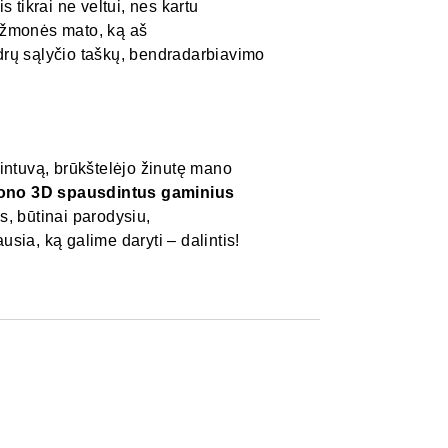
is tikrai ne veltui, nes kartu
 žmonės mato, ką aš
ndrų sąlyčio taškų, bendradarbiavimo
intuvą, brūkštelėjo žinutę mano
tono 3D spausdintus gaminius
is, būtinai parodysiu,
usia, ką galime daryti – dalintis!