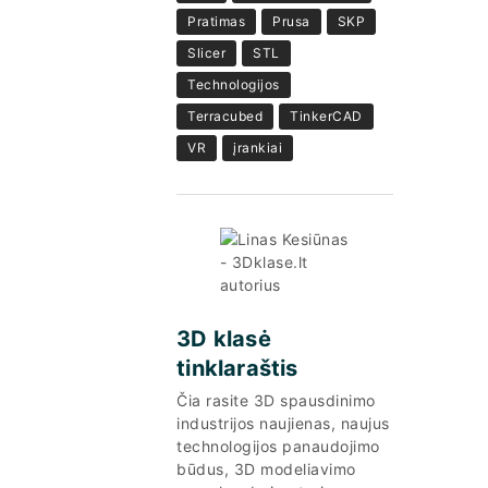
Pratimas
Prusa
SKP
Slicer
STL
Technologijos
Terracubed
TinkerCAD
VR
įrankiai
3D klasė
tinklaraštis
Čia rasite 3D spausdinimo
industrijos naujienas, naujus
technologijos panaudojimo
būdus, 3D modeliavimo