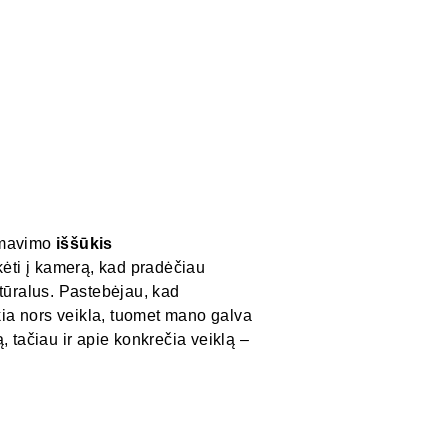
ilmavimo
iššūkis
kėti į kamerą, kad pradėčiau
natūralus. Pastebėjau, kad
kia nors veikla, tuomet mano galva
 tačiau ir apie konkrečia veiklą –