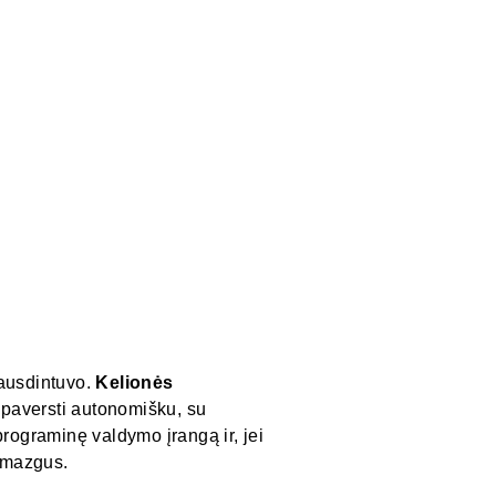
pausdintuvo.
Kelionės
 paversti autonomišku, su
programinę valdymo įrangą ir, jei
s mazgus.