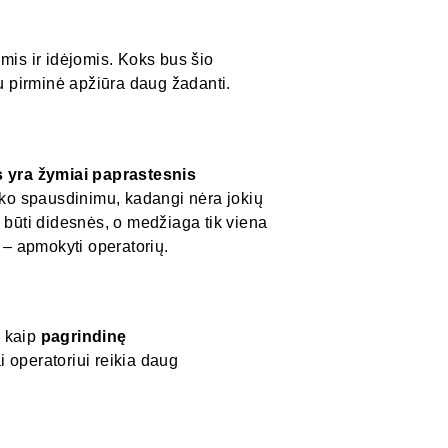
mis ir idėjomis. Koks bus šio
au pirminė apžiūra daug žadanti.
 yra žymiai paprastesnis
iko spausdinimu, kadangi nėra jokių
 būti didesnės, o medžiaga tik viena
 – apmokyti operatorių.
o kaip
pagrindinę
 operatoriui reikia daug