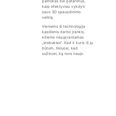
pamokas bei patarimus,
kaip efektyviau vykdyti
savo 3D spausdinimo
veiklą.
Vieniems ši technologija
kasdienis darbo įrankis,
kitiems nesuprantamas
„stebuklas“. Kad ir kuris iš jų
būtum, tikiuosi, kad
sužinosi, ką nors naujo.