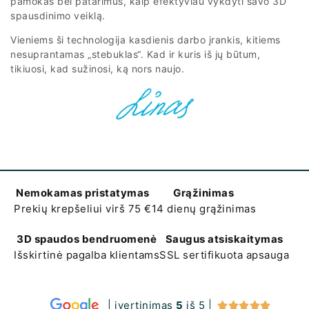
pamokas bei patarimus, kaip efektyviau vykdyti savo 3D
spausdinimo veiklą.
Vieniems ši technologija kasdienis darbo įrankis, kitiems
nesuprantamas „stebuklas“. Kad ir kuris iš jų būtum,
tikiuosi, kad sužinosi, ką nors naujo.
Nemokamas pristatymas
Grąžinimas
Prekių krepšeliui virš 75 €
14 dienų grąžinimas
3D spaudos bendruomenė
Saugus atsiskaitymas
Išskirtinė pagalba klientams
SSL sertifikuota apsauga
| įvertinimas
5
iš 5 |




