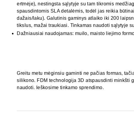
ertmėje), nestingsta sąlytyje su tam tikromis medži
spausdintomis SLA detalėmis, todėl jas reikia būtina
dažais/laku). Galutinis gaminys atlaiko iki 200 laipsn
tikslus, mažai traukiasi. Tinkamas naudoti sąlytyje s
Dažniausiai naudojamas: muilo, maisto liejimo form
Greitu metu mėginsiu gaminti ne pačias formas, tačia
silikono. FDM technologija 3D atspausdinti minkšti g
naudoti. Ieškosime tinkamo sprendimo.