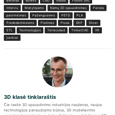
Betonas
Būrelis
CAD
filalab
Fusion 360
Interviu
Mokytojams
Namų 3D spausdinimas
Paroda
pasirinkimas
Pažengusiems
PETG
PLA
Pradedantiesiems
Pratimas
Prusa
SKP
Slicer
STL
Technologijos
Terracubed
TinkerCAD
VR
įrankiai
3D klasė tinklaraštis
Čia rasite 3D spausdinimo industrijos naujienas, naujus
technologijos panaudojimo būdus, 3D modeliavimo