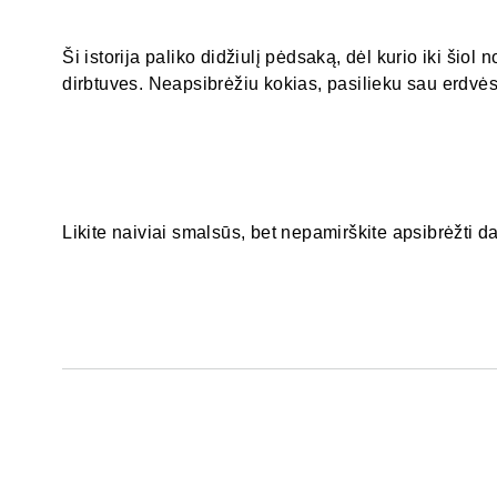
Ši istorija paliko didžiulį pėdsaką, dėl kurio iki šiol n
dirbtuves. Neapsibrėžiu kokias, pasilieku sau erdvės,
Likite naiviai smalsūs, bet nepamirškite apsibrėžti d