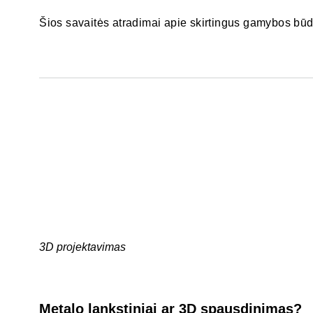
Šios savaitės atradimai apie skirtingus gamybos bū
3D projektavimas
Metalo lankstiniai ar 3D spausdinimas?