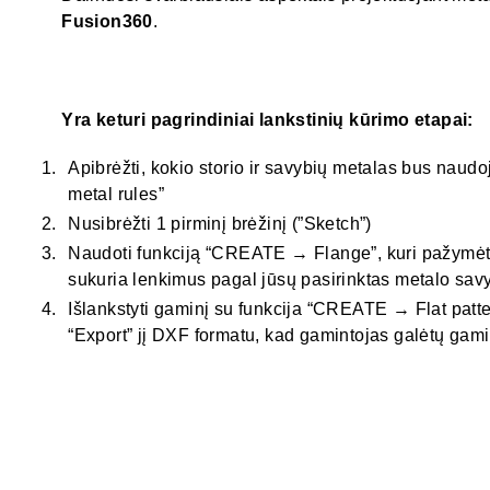
Fusion360
.
Yra keturi pagrindiniai lankstinių kūrimo etapai:
Apibrėžti, kokio storio ir savybių metalas bus na
metal rules”
Nusibrėžti 1 pirminį brėžinį (”Sketch”)
Naudoti funkciją “CREATE → Flange”, kuri pažymėt
sukuria lenkimus pagal jūsų pasirinktas metalo sav
Išlankstyti gaminį su funkcija “CREATE → Flat patte
“Export” jį DXF formatu, kad gamintojas galėtų gaminį