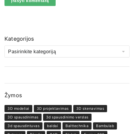
Kategorijos
Žymos
3D modeliai
3D projektavimas
3D skenavimas
3D spausdinimas
3d spausdinimo verslas
3d spausdintuvas
baldai
Balttechnika
Bambulab