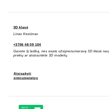
3D klasė
Linas Kesiūnas
+3706 48 09 104
Gavote šį laišką, nes esate užsiprenumeravę 3D klasė nauji
prekių ar atsisiuntėte 3D modelių.
Atsisakyti
prenumeratos