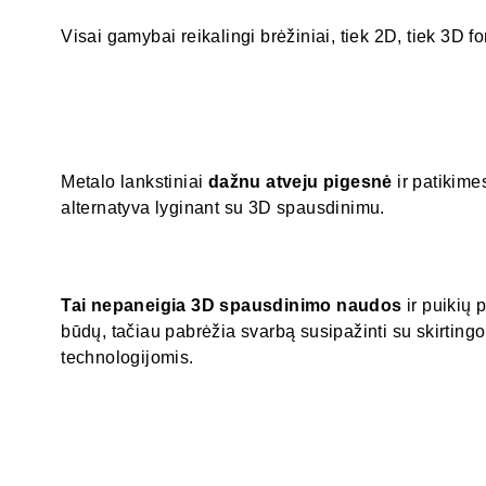
Visai gamybai reikalingi brėžiniai, tiek 2D, tiek 3D f
Metalo lankstiniai
dažnu atveju pigesnė
ir patikim
alternatyva lyginant su 3D spausdinimu.
Tai nepaneigia 3D spausdinimo naudos
ir puikių
būdų, tačiau pabrėžia svarbą susipažinti su skirtin
technologijomis.