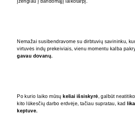
Įžengiau į bandomąjį laikotarpį.
Nemažai susibendravome su dirbtuvių savininku, kuri
virtuvės indų prekeiviais, vienu momentu kalba pakr
gavau dovanų.
Po kurio laiko mūsų
keliai išsiskyrė
, galbūt neatiti
kito lūkesčių darbo erdvėje, tačiau supratau, kad
lik
keptuve.