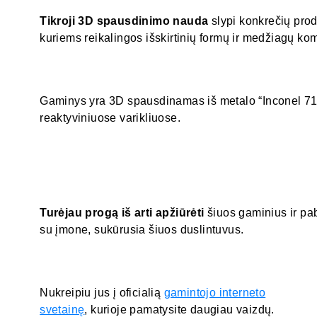
Tikroji 3D spausdinimo nauda
slypi konkrečių prod
kuriems reikalingos išskirtinių formų ir medžiagų ko
Gaminys yra 3D spausdinamas iš metalo “Inconel 71
reaktyviniuose varikliuose.
Turėjau progą iš arti apžiūrėti
šiuos gaminius ir pa
su įmone, sukūrusia šiuos duslintuvus.
Nukreipiu jus į oficialią
gamintojo interneto
svetainę
, kurioje pamatysite daugiau vaizdų.