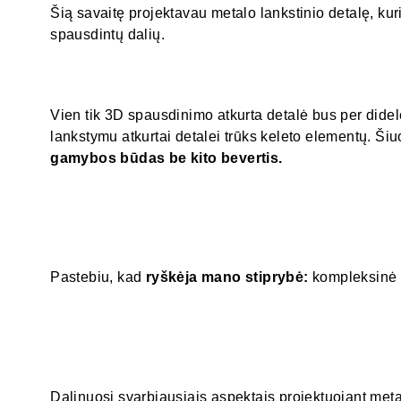
Šią savaitę projektavau metalo lankstinio detalę, kuri 
spausdintų dalių.
Vien tik 3D spausdinimo atkurta detalė bus per didelė
lankstymu atkurtai detalei trūks keleto elementų. Šiu
gamybos būdas be kito bevertis.
Pastebiu, kad
ryškėja mano stiprybė:
kompleksinė
Dalinuosi svarbiausiais aspektais projektuojant met