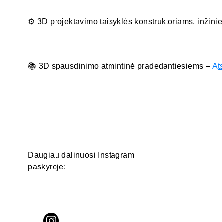
⚙️ 3D projektavimo taisyklės konstruktoriams, inžini
📚 3D spausdinimo atmintinė pradedantiesiems –
A
t
Daugiau dalinuosi Instagram
paskyroje: