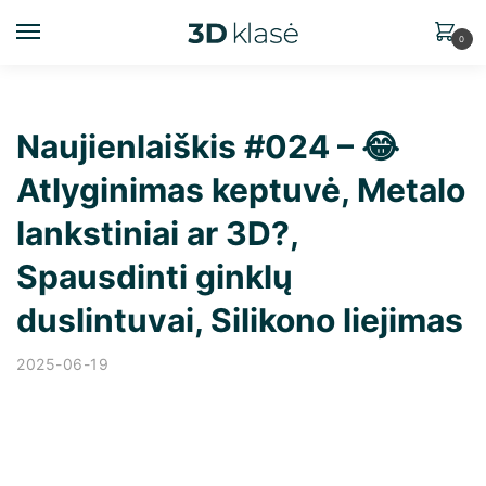
0
Naujienlaiškis #024 – 😂
Atlyginimas keptuvė, Metalo
lankstiniai ar 3D?,
Spausdinti ginklų
duslintuvai, Silikono liejimas
2025-06-19