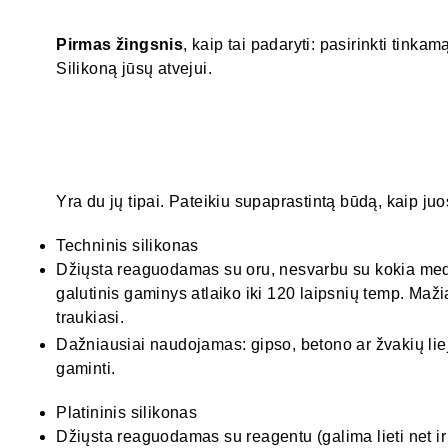
Pirmas žingsnis
, kaip tai padaryti: pasirinkti tinkam
Silikoną jūsų atvejui.
Yra du jų tipai. Pateikiu supaprastintą būdą, kaip juos
Techninis silikonas
Džiųsta reaguodamas su oru, nesvarbu su kokia med
galutinis gaminys atlaiko iki 120 laipsnių temp. Maži
traukiasi.
Dažniausiai naudojamas: gipso, betono ar žvakių li
gaminti.
Platininis silikonas
Džiųsta reaguodamas su reagentu (galima lieti net ir