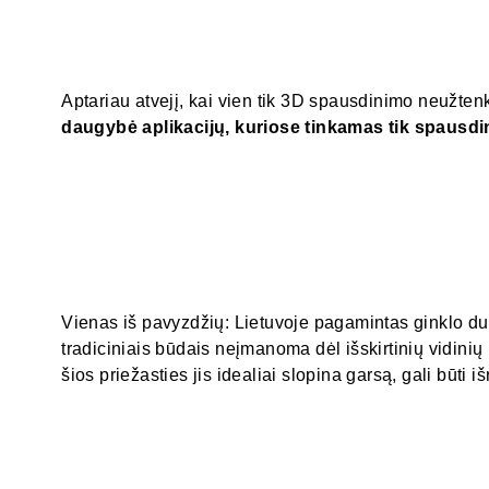
Aptariau atvejį, kai vien tik 3D spausdinimo neužten
daugybė aplikacijų, kuriose tinkamas tik spausdi
Vienas iš pavyzdžių: Lietuvoje pagamintas ginklo du
tradiciniais būdais neįmanoma dėl išskirtinių vidinių 
šios priežasties jis idealiai slopina garsą, gali būti 