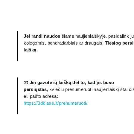
Jei randi naudos
šiame naujienlaiškyje, pasidalink j
kolegomis, bendradarbiais ar draugais.
Tiesiog persi
laišką.
📧
Jei gavote šį laišką dėl to, kad jis buvo
persiųstas,
kviečiu prenumeruoti naujienlaiškį štai č
el. pašto adresą:
https://3dklase.lt/prenumeruoti/