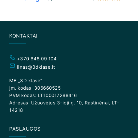
KONTAKTAI
+370 648 09 104
linas@3dklase.lt
MB „3D klasė”
Įm. kodas: 306660525
PVM kodas: LT100017288416
Adresas: Užuovėjos 3-ioji g. 10, Rastinėnai, LT-
14218
PASLAUGOS