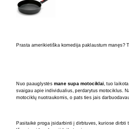
Prasta amerikietiška komedija paklaustum manęs? Ta
Nuo paauglystės
mane supa motociklai
, tuo laikota
svaigau apie individualius, perdarytus motociklus.
motociklų nuotraukomis, o pats ties jais darbuodavau
Pasitaikė proga įsidarbinti į dirbtuves, kuriose dirbti 