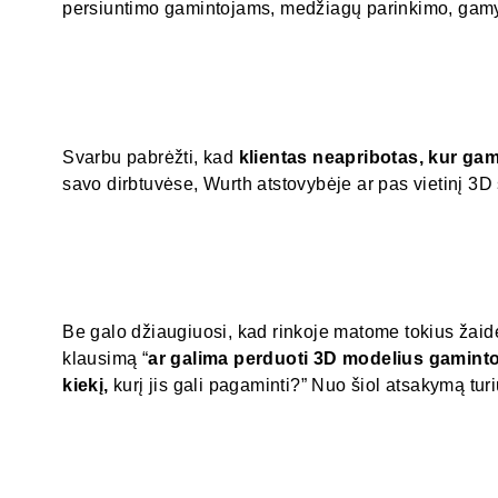
persiuntimo gamintojams, medžiagų parinkimo, gamyb
Svarbu pabrėžti, kad
klientas neapribotas, kur ga
savo dirbtuvėse, Wurth atstovybėje ar pas vietinį 3D
Be galo džiaugiuosi, kad rinkoje matome tokius žaidė
klausimą “
ar galima perduoti 3D modelius gaminto
kiekį,
kurį jis gali pagaminti?” Nuo šiol atsakymą turi