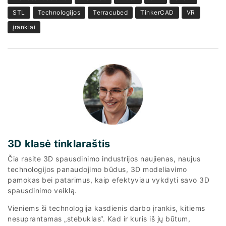
STL
Technologijos
Terracubed
TinkerCAD
VR
įrankiai
3D klasė tinklaraštis
Čia rasite 3D spausdinimo industrijos naujienas, naujus
technologijos panaudojimo būdus, 3D modeliavimo
pamokas bei patarimus, kaip efektyviau vykdyti savo 3D
spausdinimo veiklą.
Vieniems ši technologija kasdienis darbo įrankis, kitiems
nesuprantamas „stebuklas“. Kad ir kuris iš jų būtum,