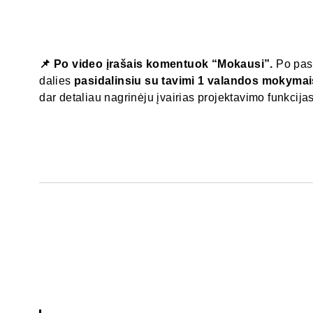
📌 Po video įrašais komentuok “Mokausi”.
Po pask
dalies
pasidalinsiu su tavimi 1 valandos mokymai
dar detaliau nagrinėju įvairias projektavimo funkcijas