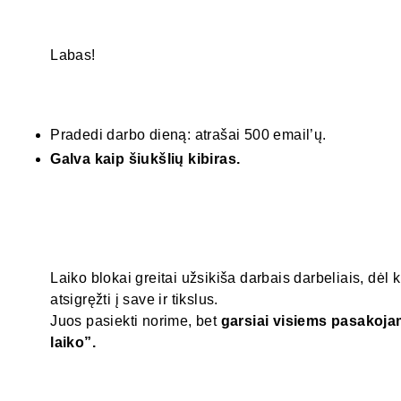
Labas!
Pradedi darbo dieną: atrašai 500 email’ų.
Galva kaip šiukšlių kibiras.
Laiko blokai greitai užsikiša darbais darbeliais, dėl
atsigręžti į save ir tikslus.
Juos pasiekti norime, bet
garsiai visiems pasakoja
laiko”.