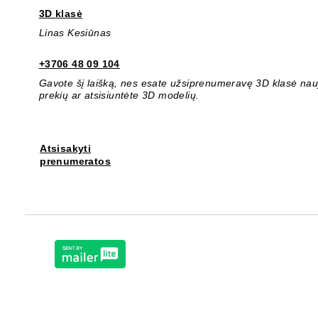
3D klasė
Linas Kesiūnas
+3706 48 09 104
Gavote šį laišką, nes esate užsiprenumeravę 3D klasė nauji
prekių ar atsisiuntėte 3D modelių.
Atsisakyti
prenumeratos