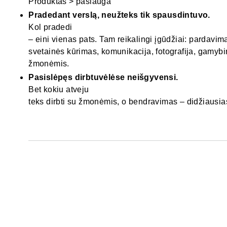
Produktas > paslauga
Pradedant verslą, neužteks tik spausdintuvo.
Kol pradedi
– eini vienas pats. Tam reikalingi įgūdžiai: pardavimai,
svetainės kūrimas, komunikacija, fotografija, gamybi
žmonėmis.
Pasislėpęs dirbtuvėlėse neišgyvensi.
Bet kokiu atveju
teks dirbti su žmonėmis, o bendravimas – didžiausias