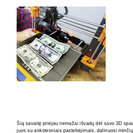
Šią savaitę priėjau nemažai išvadų dėl savo 3D sp
juos su ankstesniais pastebėjimais, dalinuosi minčių