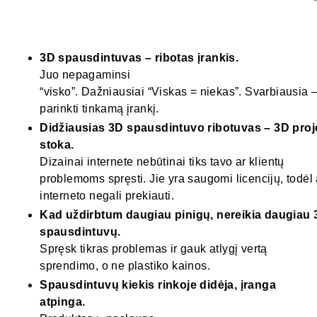
3D spausdintuvas – ribotas įrankis.
Juo nepagaminsi
“visko”. Dažniausiai “Viskas = niekas”. Svarbiausia
parinkti tinkamą įrankį.
Didžiausias 3D spausdintuvo ribotuvas – 3D proj
stoka.
Dizainai internete nebūtinai tiks tavo ar klientų
problemoms spręsti. Jie yra saugomi licencijų, todėl a
interneto negali prekiauti.
Kad uždirbtum daugiau pinigų, nereikia daugiau
spausdintuvų.
Spręsk tikras problemas ir gauk atlygį vertą
sprendimo, o ne plastiko kainos.
Spausdintuvų kiekis rinkoje didėja, įranga
atpinga.