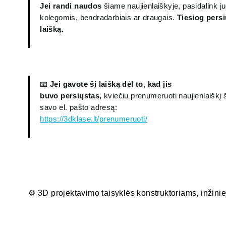
Jei randi naudos
šiame naujienlaiškyje, pasidalink j
kolegomis, bendradarbiais ar draugais.
Tiesiog persi
laišką.
📧
Jei gavote šį laišką dėl to, kad jis
buvo persiųstas,
kviečiu prenumeruoti naujienlaiškį š
savo el. pašto adresą:
https://3dklase.lt/prenumeruoti/
⚙️ 3D projektavimo taisyklės konstruktoriams, inžini