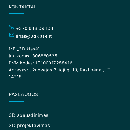
KONTAKTAI
+370 648 09 104
linas@3dklase.lt
MB „3D klasė”
Įm. kodas: 306660525
PVM kodas: LT100017288416
Adresas: Užuovėjos 3-ioji g. 10, Rastinėnai, LT-
14218
PASLAUGOS
3D spausdinimas
3D projektavimas