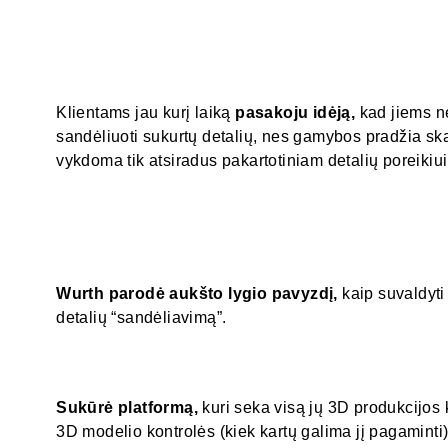
Klientams jau kurį laiką
pasakoju idėją,
kad jiems n
sandėliuoti sukurtų detalių, nes gamybos pradžia s
vykdoma tik atsiradus pakartotiniam detalių poreikiui
Wurth parodė aukšto lygio pavyzdį,
kaip suvaldyti 
detalių “sandėliavimą”.
Sukūrė platformą,
kuri seka visą jų 3D produkcijos 
3D modelio kontrolės (kiek kartų galima jį pagaminti)