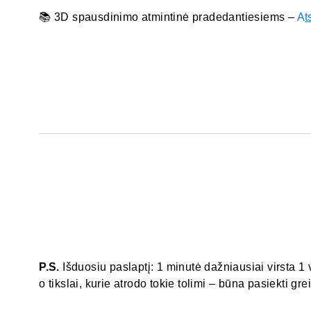
📚 3D spausdinimo atmintinė pradedantiesiems –
A
t
P.S.
Išduosiu paslaptį: 1 minutė dažniausiai virsta 1
o tikslai, kurie atrodo tokie tolimi – būna pasiekti gre