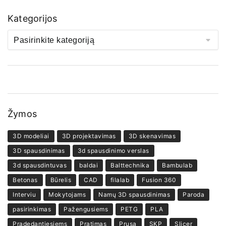
Kategorijos
Žymos
3D modeliai
3D projektavimas
3D skenavimas
3D spausdinimas
3d spausdinimo verslas
3d spausdintuvas
baldai
Balttechnika
Bambulab
Betonas
Būrelis
CAD
filalab
Fusion 360
Interviu
Mokytojams
Namų 3D spausdinimas
Paroda
pasirinkimas
Pažengusiems
PETG
PLA
Pradedantiesiems
Pratimas
Prusa
SKP
Slicer