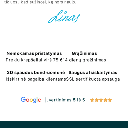
tikiuosi, kad sužinosi, ką nors naujo.
Nemokamas pristatymas
Grąžinimas
Prekių krepšeliui virš 75 €
14 dienų grąžinimas
3D spaudos bendruomenė
Saugus atsiskaitymas
Išskirtinė pagalba klientams
SSL sertifikuota apsauga
| įvertinimas
5
iš 5 |




