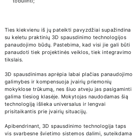
tobulinti;
Ties kiekvienu iš jų pateikti pavyzdžiai supažindina
su keletu praktinių 3D spausdinimo technologijos
panaudojimo būdų. Pastebima, kad visi jie gali būti
panaudoti tiek projektinės veiklos, tiek integravimo
tikslais.
3D spausdinimas aprėpia labai plačias panaudojimo
galimybes ir kompensuoja įvairių priemonių
mokyklose trūkumą, nes šiuo atveju jas pasigaminti
galima tiesiog klasėje. Mokytojas naudodamas šią
technologiją išlieka universalus ir lengvai
prisitaikantis prie įvairių situacijų.
Apibendrinant, 3D spausdinimo technologija taps
vis svarbesne švietimo sistemos dalimi, suteikdama