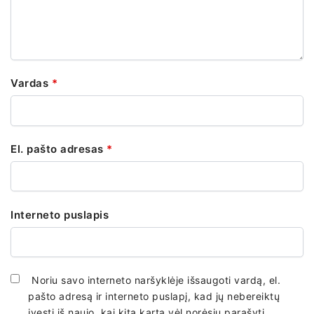
Vardas
*
El. pašto adresas
*
Interneto puslapis
Noriu savo interneto naršyklėje išsaugoti vardą, el.
pašto adresą ir interneto puslapį, kad jų nebereiktų
įvesti iš naujo, kai kitą kartą vėl norėsiu parašyti