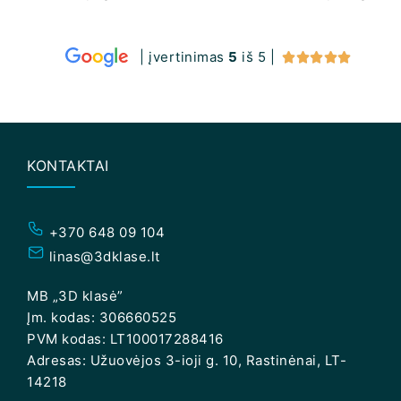
| įvertinimas
5
iš 5 |





KONTAKTAI
+370 648 09 104
linas@3dklase.lt
MB „3D klasė”
Įm. kodas: 306660525
PVM kodas: LT100017288416
Adresas: Užuovėjos 3-ioji g. 10, Rastinėnai, LT-
14218