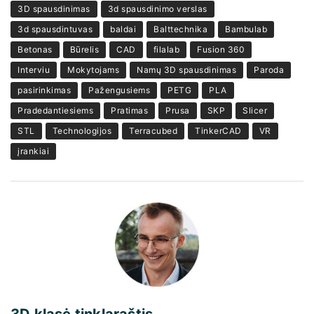
3D spausdinimas
3d spausdinimo verslas
3d spausdintuvas
baldai
Balttechnika
Bambulab
Betonas
Būrelis
CAD
filalab
Fusion 360
Interviu
Mokytojams
Namų 3D spausdinimas
Paroda
pasirinkimas
Pažengusiems
PETG
PLA
Pradedantiesiems
Pratimas
Prusa
SKP
Slicer
STL
Technologijos
Terracubed
TinkerCAD
VR
įrankiai
3D klasė tinklaraštis