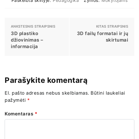
Paskelbta skiltyje:
Pedagogika
Žymos:
Mokytojams
ANKSTESNIS STRAIPSNIS
KITAS STRAIPSNIS
3D plastiko
3D failų formatai ir jų
džiovinimas –
skirtumai
informacija
Parašykite komentarą
El. pašto adresas nebus skelbiamas.
Būtini laukeliai
pažymėti
*
Komentaras
*