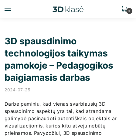
0
3D spausdinimo
technologijos taikymas
pamokoje – Pedagogikos
baigiamasis darbas
2024-07-25
Darbe paminiu, kad vienas svarbiausių 3D
spausdinimo aspektų yra tai, kad atrandama
galimybė pasinaudoti autentiškais objektais ar
vizualizacijomis, kurios kitu atveju nebūtų
prieinamos. Pavyzdžiui, 3D spausdinimo