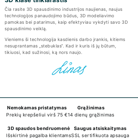
Čia rasite 3D spausdinimo industrijos naujienas, naujus
technologijos panaudojimo būdus, 3D modeliavimo
pamokas bei patarimus, kaip efektyviau vykdyti savo 3D
spausdinimo veiklą.
Vieniems ši technologija kasdienis darbo įrankis, kitiems
nesuprantamas „stebuklas“. Kad ir kuris iš jų būtum,
tikiuosi, kad sužinosi, ką nors naujo.
Nemokamas pristatymas
Grąžinimas
Prekių krepšeliui virš 75 €
14 dienų grąžinimas
3D spaudos bendruomenė
Saugus atsiskaitymas
Išskirtinė pagalba klientams
SSL sertifikuota apsauga