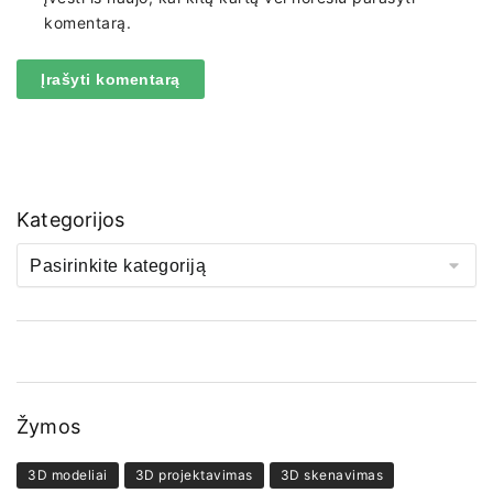
komentarą.
Kategorijos
Žymos
3D modeliai
3D projektavimas
3D skenavimas