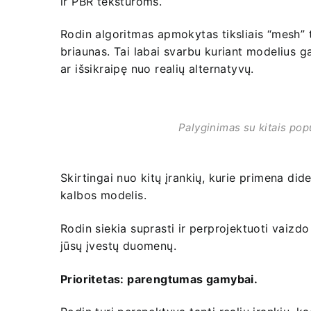
ir PBR tekstūroms.
Rodin algoritmas apmokytas tiksliais “mesh” ti
briaunas. Tai labai svarbu kuriant modelius 
ar išsikraipę nuo realių alternatyvų.
Palyginimas su kitais popu
Skirtingai nuo kitų įrankių, kurie primena did
kalbos modelis.
Rodin siekia suprasti ir perprojektuoti vaizdo
jūsų įvestų duomenų.
Prioritetas: parengtumas gamybai.