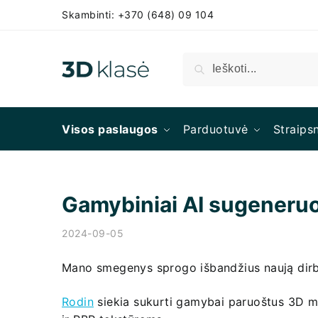
Skambinti: +370 (648) 09 104
Ieškoti
Visos paslaugos
Parduotuvė
Straipsn
Gamybiniai AI sugeneruo
2024-09-05
Mano smegenys sprogo išbandžius naują dirbt
Rodin
siekia sukurti gamybai paruoštus 3D mo