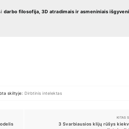
si
darbo filosofija, 3D atradimais ir asmeniniais išgyven
ta skiltyje:
Dirbtinis intelektas
KITAS 
odelis
3 Svarbiausios klijų rūšys kiek