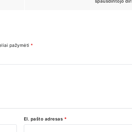
spausdintojo di
eliai pažymėti
*
El. pašto adresas
*