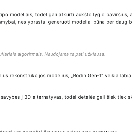
po modeliais, todėl gali atkurti aukšto lygio paviršius, a
gamybai, nes yprastai generuoti modeliai būna per daug 
liariais algoritmais. Naudojama ta pati užklausa.
elius rekonstrukcijos modelius, „Rodin Gen-1“ veikia labia
 savybes į 3D alternatyvas, todėl detalės gali šiek tiek s