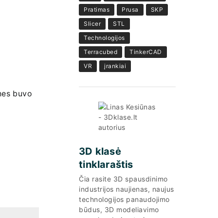
Pratimas
Prusa
SKP
Slicer
STL
Technologijos
Terracubed
TinkerCAD
VR
įrankiai
 nes buvo
3D klasė
tinklaraštis
Čia rasite 3D spausdinimo
industrijos naujienas, naujus
technologijos panaudojimo
būdus, 3D modeliavimo