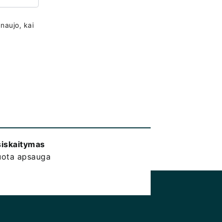
 naujo, kai
siskaitymas
kuota apsauga