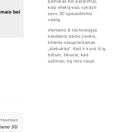
pamokas bei patarimus,
kaip efektyviau vykdyti
imais bei
savo 3D spausdinimo
veiklą.
Vieniems ši technologija
kasdienis darbo įrankis,
kitiems nesuprantamas
„stebuklas“. Kad ir kuris iš jų
būtum, tikiuosi, kad
sužinosi, ką nors naujo.
STRAIPSNIS
vieno 3D