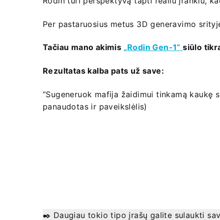
Rodin turi perspektyvą tapti realiu įrankiu
Per pastaruosius metus 3D generavimo srityje
Tačiau mano akimis
„Rodin Gen-1“
siūlo tikr
Rezultatas kalba pats už save:
“Sugeneruok mafija žaidimui tinkamą kaukę su 
panaudotas ir paveikslėlis)
✒️ Daugiau tokio tipo įrašų galite sulaukti s