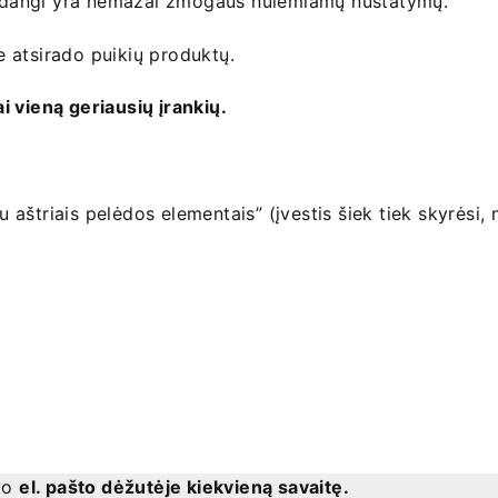
, kadangi yra nemažai žmogaus nulemiamų nustatymų.
 atsirado puikių produktų.
ai vieną geriausių įrankių.
aštriais pelėdos elementais” (įvestis šiek tiek skyrėsi,
avo
el. pašto dėžutėje kiekvieną savaitę.