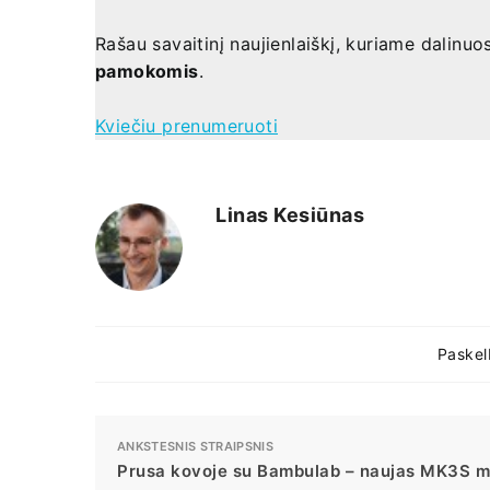
Rašau savaitinį naujienlaiškį, kuriame dalinuo
pamokomis
.
Kviečiu prenumeruoti
Linas Kesiūnas
Paskelb
ANKSTESNIS STRAIPSNIS
Prusa kovoje su Bambulab – naujas MK3S m