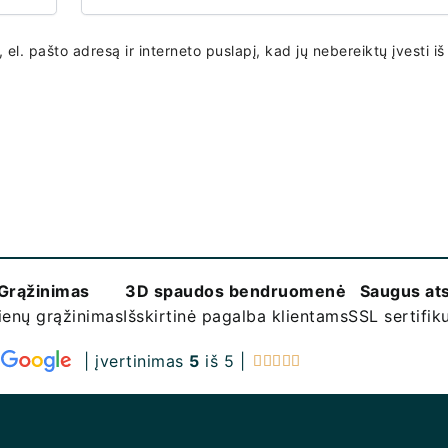
el. pašto adresą ir interneto puslapį, kad jų nebereiktų įvesti iš
Grąžinimas
3D spaudos bendruomenė
Saugus at
ienų grąžinimas
Išskirtinė pagalba klientams
SSL sertifi
| įvertinimas
5
iš 5 |




