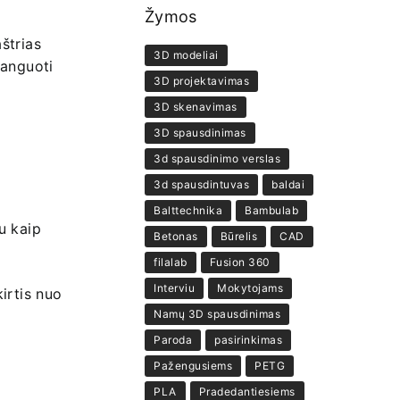
Žymos
štrias
3D modeliai
banguoti
3D projektavimas
3D skenavimas
3D spausdinimas
3d spausdinimo verslas
3d spausdintuvas
baldai
Balttechnika
Bambulab
u kaip
Betonas
Būrelis
CAD
filalab
Fusion 360
Interviu
Mokytojams
kirtis nuo
Namų 3D spausdinimas
Paroda
pasirinkimas
Pažengusiems
PETG
PLA
Pradedantiesiems