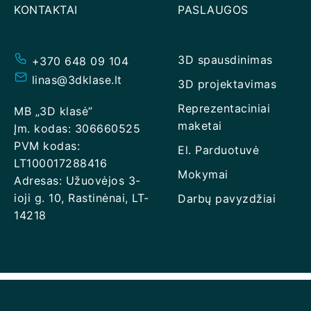
KONTAKTAI
PASLAUGOS
3D spausdinimas
+370 648 09 104
linas@3dklase.lt
3D projektavimas
Reprezentaciniai
MB „3D klasė”
maketai
Įm. kodas: 306660525
PVM kodas:
El. Parduotuvė
LT100017288416
Mokymai
Adresas: Užuovėjos 3-
ioji g. 10, Rastinėnai, LT-
Darbų pavyzdžiai
14218