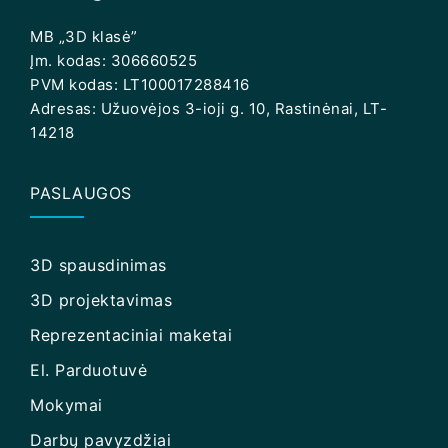
MB „3D klasė”
Įm. kodas: 306660525
PVM kodas: LT100017288416
Adresas: Užuovėjos 3-ioji g. 10, Rastinėnai, LT-
14218
PASLAUGOS
3D spausdinimas
3D projektavimas
Reprezentaciniai maketai
El. Parduotuvė
Mokymai
Darbų pavyzdžiai