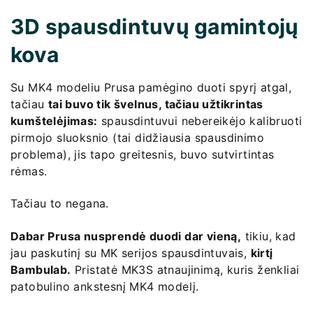
3D spausdintuvų gamintojų
kova
Su MK4 modeliu Prusa pamėgino duoti spyrį atgal,
tačiau
tai buvo tik švelnus, tačiau užtikrintas
kumštelėjimas:
spausdintuvui nebereikėjo kalibruoti
pirmojo sluoksnio (tai didžiausia spausdinimo
problema), jis tapo greitesnis, buvo sutvirtintas
rėmas.
Tačiau to negana.
Dabar Prusa nusprendė duodi dar vieną,
tikiu, kad
jau paskutinį su MK serijos spausdintuvais,
kirtį
Bambulab.
Pristatė MK3S atnaujinimą, kuris ženkliai
patobulino ankstesnį MK4 modelį.