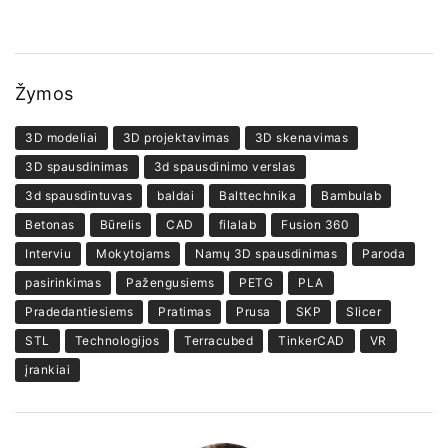
Žymos
3D modeliai
3D projektavimas
3D skenavimas
3D spausdinimas
3d spausdinimo verslas
3d spausdintuvas
baldai
Balttechnika
Bambulab
Betonas
Būrelis
CAD
filalab
Fusion 360
Interviu
Mokytojams
Namų 3D spausdinimas
Paroda
pasirinkimas
Pažengusiems
PETG
PLA
Pradedantiesiems
Pratimas
Prusa
SKP
Slicer
STL
Technologijos
Terracubed
TinkerCAD
VR
įrankiai