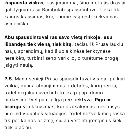
išspausta viskas,
kas įmanoma, šiuo metu jis drąsiai
gali lygiuotis su Bambulab spausdintuvu. Lieka tik
kainos klausimas, kurį turime išspręsti kiekvienas
asmeniškai.
Abu spausdintuvai ras savo vietą rinkoje,
esu
išbandęs tiek vieną, tiek kitą,
tačiau iš Prusa laukiu
naujų sprendimų, kad šiuolaikinėse lenktynėse
nereikėtų turbinti seno variklio, o turėtume progą
įsigyti naują.
P.S.
Mano senieji Prusa spausdintuvai vis dar puikiai
veikia, gauna atnaujinimus ir detales, kurių reikia,
todėl negaliu nuvertinti to, kaip papildomo
mokesčio žvelgiant į ilgą perspektyvą.
Pigu ar
brangu
yra klausimas, kurio atsakymas priklausys
nuo individualios situacijos, todėl nežvelkime į viską
tik per kainos prizmę, siūlau vertinti įrenginius šiek
tiek plačiau.