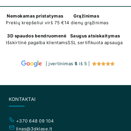
Nemokamas pristatymas
Grąžinimas
Prekių krepšeliui virš 75 €
14 dienų grąžinimas
3D spaudos bendruomenė
Saugus atsiskaitymas
Išskirtinė pagalba klientams
SSL sertifikuota apsauga
| įvertinimas
5
iš 5 |





KONTAKTAI
+370 648 09 104
linas@3dklase.lt