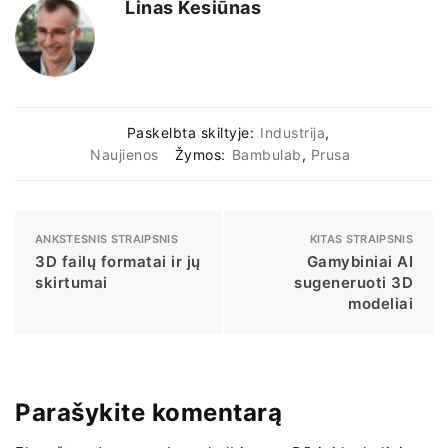
Linas Kesiūnas
Paskelbta skiltyje:
Industrija
,
Naujienos
Žymos:
Bambulab
,
Prusa
ANKSTESNIS STRAIPSNIS
KITAS STRAIPSNIS
3D failų formatai ir jų
Gamybiniai AI
skirtumai
sugeneruoti 3D
modeliai
Parašykite komentarą