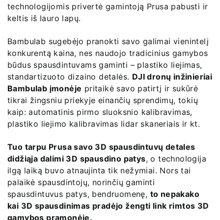
technologijomis privertė gamintoją Prusa pabusti ir
keltis iš lauro lapų.
Bambulab sugebėjo pranokti savo galimai vienintelį
konkurentą kaina, nes naudojo tradicinius gamybos
būdus spausdintuvams gaminti – plastiko liejimas,
standartizuoto dizaino detalės.
DJI dronų inžinieriai
Bambulab įmonėje
pritaikė savo patirtį ir sukūrė
tikrai žingsniu priekyje einančių sprendimų, tokių
kaip: automatinis pirmo sluoksnio kalibravimas,
plastiko liejimo kalibravimas lidar skaneriais ir kt.
Tuo tarpu Prusa savo 3D spausdintuvų detales
didžiąja dalimi 3D spausdino patys
, o technologija
ilgą laiką buvo atnaujinta tik nežymiai. Nors tai
palaikė spausdintojų, norinčių gaminti
spausdintuvus patys, bendruomenę,
to nepakako
kai 3D spausdinimas pradėjo žengti link rimtos 3D
gamybos pramonėje.