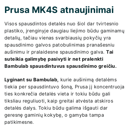
Prusa MK4S atnaujinimai
Visos spausdintos detalės nuo šiol dar tvirtesnio
plastiko, įrenginyje daugiau liejimo būdu gaminamų
detalių, tačiau vienas svarbiausių pokyčių yra
spausdinimo galvos patobulinimas pranašesniu
aušinimu ir pralaidesne spausdinimo galva.
Tai
suteikia galimybę pasivyti ir net pralenkti
Bambulab spausdintuvus spausdinimo greičiu.
Lyginant su Bambulab,
kurie aušinimą detalėms
tiekia per spausdintuvo šoną, Prusa jį koncentruoja
ties konkrečia detalės vieta ir tokiu būdu gali
tiksliau reguliuoti, kaip greitai atvėsta atskiros
detalės dalys. Tokiu būdu galima išgauti dar
geresnę gaminių kokybę, o gamyba tampa
patikimesne.