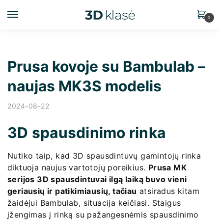
0
Prusa kovoje su Bambulab –
naujas MK3S modelis
2024-08-22
3D spausdinimo rinka
Nutiko taip, kad 3D spausdintuvų gamintojų rinka
diktuoja naujus vartotojų poreikius.
Prusa MK
serijos 3D spausdintuvai ilgą laiką buvo vieni
geriausių ir patikimiausių, tačiau
atsiradus kitam
žaidėjui Bambulab, situacija keičiasi. Staigus
įžengimas į rinką su pažangesnėmis spausdinimo