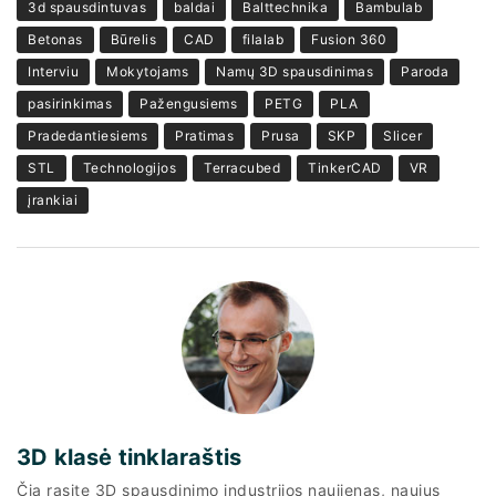
3d spausdintuvas
baldai
Balttechnika
Bambulab
Betonas
Būrelis
CAD
filalab
Fusion 360
Interviu
Mokytojams
Namų 3D spausdinimas
Paroda
pasirinkimas
Pažengusiems
PETG
PLA
Pradedantiesiems
Pratimas
Prusa
SKP
Slicer
STL
Technologijos
Terracubed
TinkerCAD
VR
įrankiai
3D klasė tinklaraštis
Čia rasite 3D spausdinimo industrijos naujienas, naujus