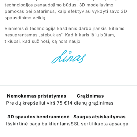
technologijos panaudojimo būdus, 3D modeliavimo
pamokas bei patarimus, kaip efektyviau vykdyti savo 3D
spausdinimo veiklą.
Vieniems ši technologija kasdienis darbo įrankis, kitiems
nesuprantamas „stebuklas“. Kad ir kuris iš jų būtum,
tikiuosi, kad sužinosi, ką nors naujo.
Nemokamas pristatymas
Grąžinimas
Prekių krepšeliui virš 75 €
14 dienų grąžinimas
3D spaudos bendruomenė
Saugus atsiskaitymas
Išskirtinė pagalba klientams
SSL sertifikuota apsauga