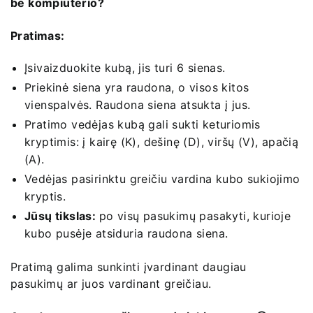
be kompiuterio?
Pratimas:
Įsivaizduokite kubą, jis turi 6 sienas.
Priekinė siena yra raudona, o visos kitos
vienspalvės. Raudona siena atsukta į jus.
Pratimo vedėjas kubą gali sukti keturiomis
kryptimis: į kairę (K), dešinę (D), viršų (V), apačią
(A).
Vedėjas pasirinktu greičiu vardina kubo sukiojimo
kryptis.
Jūsų tikslas:
po visų pasukimų pasakyti, kurioje
kubo pusėje atsiduria raudona siena.
Pratimą galima sunkinti įvardinant daugiau
pasukimų ar juos vardinant greičiau.