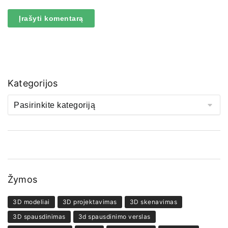
Kategorijos
Žymos
3D modeliai
3D projektavimas
3D skenavimas
3D spausdinimas
3d spausdinimo verslas