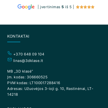
| įvertinimas
5
iš 5 |





KONTAKTAI
+370 648 09 104
linas@3dklase.lt
MB „3D klasė”
Įm. kodas: 306660525
PVM kodas: LT100017288416
Adresas: Užuovėjos 3-ioji g. 10, Rastinėnai, LT-
14218