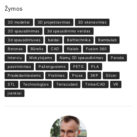
Žymos
3D modeliai
3D projektavimas
3D skenavimas
3D spausdinimas
3d spausdinimo verslas
3d spausdintuvas
baldai
Balttechnika
Bambulab
Betonas
Būrelis
CAD
filalab
Fusion 360
Interviu
Mokytojams
Namų 3D spausdinimas
Paroda
pasirinkimas
Pažengusiems
PETG
PLA
Pradedantiesiems
Pratimas
Prusa
SKP
Slicer
STL
Technologijos
Terracubed
TinkerCAD
VR
įrankiai