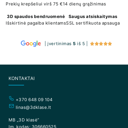
Prekių krepšeliui virš 75 €
14 dienų grąžinimas
3D spaudos bendruomenė
Saugus atsiskaitymas
Išskirtinė pagalba klientams
SSL sertifikuota apsauga
| įvertinimas
5
iš 5 |





KONTAKTAI
+370 648 09 104
linas@3dklase.lt
MB „3D klasė”
Įm. kodas: 306660525