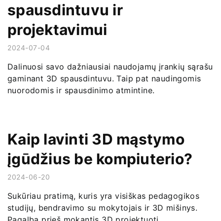
spausdintuvu ir
projektavimui
2024-07-04
Dalinuosi savo dažniausiai naudojamų įrankių sąrašu
gaminant 3D spausdintuvu. Taip pat naudingomis
nuorodomis ir spausdinimo atmintine.
Kaip lavinti 3D mąstymo
įgūdžius be kompiuterio?
2024-06-20
Sukūriau pratimą, kuris yra visiškas pedagogikos
studijų, bendravimo su mokytojais ir 3D mišinys.
Pagalba prieš mokantis 3D projektuoti.