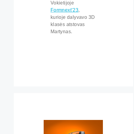
Vokietijoje
Formnext’23
,
kurioje dalyvavo 3D
klasės atstovas
Martynas.