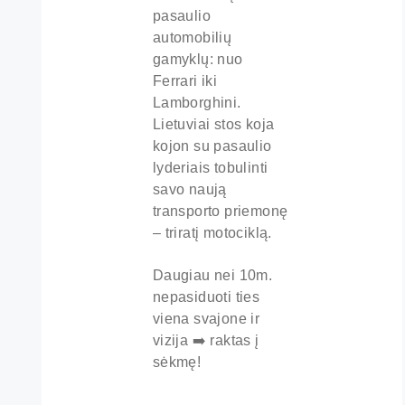
pasaulio
automobilių
gamyklų: nuo
Ferrari iki
Lamborghini.
Lietuviai stos koja
kojon su pasaulio
lyderiais tobulinti
savo naują
transporto priemonę
– triratį motociklą.
Daugiau nei 10m.
nepasiduoti ties
viena svajone ir
vizija ➡️ raktas į
sėkmę!