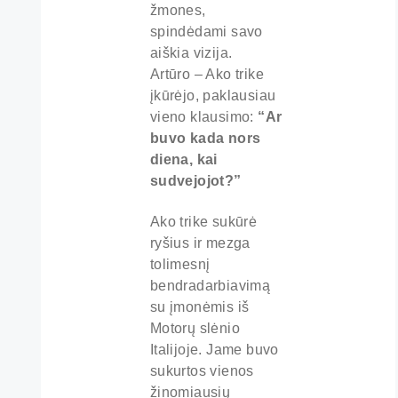
žmones,
spindėdami savo
aiškia vizija.
Artūro – Ako trike
įkūrėjo, paklausiau
vieno klausimo:
“Ar
buvo kada nors
diena, kai
sudvejojot?”
Ako trike sukūrė
ryšius ir mezga
tolimesnį
bendradarbiavimą
su įmonėmis iš
Motorų slėnio
Italijoje. Jame buvo
sukurtos vienos
žinomiausių