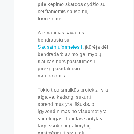
prie kepimo skardos dydžio su
keičiamomis sausainių
formelėmis.
Ateinančias savaites
bendrausiu su
Sausainiuformeles.lt
įkūrėja dėl
bendradarbiavimo galimybių.
Kai kas nors pasistūmės į
priekį, pasidalinsiu
naujienomis.
Tokio tipo smulkūs projektai yra
atgaiva, kadangi sukurti
sprendimus yra iššūkis, o
įgyvendinimas ne visuomet yra
sudėtingas. Tobulas santykis
tarp iššūkio ir galimybių
pasimėgauti rezultatu.