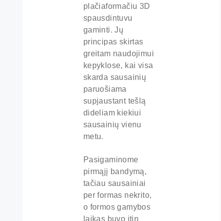
plačiaformačiu 3D
spausdintuvu
gaminti. Jų
principas skirtas
greitam naudojimui
kepyklose, kai visa
skarda sausainių
paruošiama
supjaustant tešlą
dideliam kiekiui
sausainių vienu
metu.
Pasigaminome
pirmąjį bandymą,
tačiau sausainiai
per formas nekrito,
o formos gamybos
laikas buvo itin