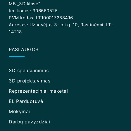
MB „3D klasė”
Įm. kodas: 306660525
PVM kodas: LT100017288416
Adresas: Užuovėjos 3-ioji g. 10, Rastinėnai, LT-
14218
PASLAUGOS
3D spausdinimas
3D projektavimas
Reprezentaciniai maketai
El. Parduotuvė
Mokymai
Darbų pavyzdžiai