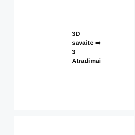
3D
savaitė ➡️
3
Atradimai