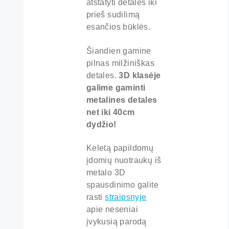
atstatyti detales iki
prieš sudilimą
esančios būklės.
Šiandien gamine
pilnas milžiniškas
detales.
3D klasėje
galime gaminti
metalines detales
net iki 40cm
dydžio!
Keletą papildomų
įdomių nuotraukų iš
metalo 3D
spausdinimo galite
rasti
straipsnyje
apie neseniai
įvykusią parodą