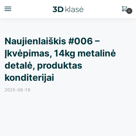
0
Naujienlaiškis #006 –
Įkvėpimas, 14kg metalinė
detalė, produktas
konditerijai
2025-06-19