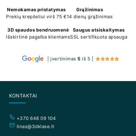
Nemokamas pristatymas
Grąžinimas
Prekių krepšeliui virš 75 €
14 dienų grąžinimas
3D spaudos bendruomenė
Saugus atsiskaitymas
Išskirtinė pagalba klientams
SSL sertifikuota apsauga
| įvertinimas
5
iš 5 |





KONTAKTAI
+370 648 09 104
linas@3dklase.lt