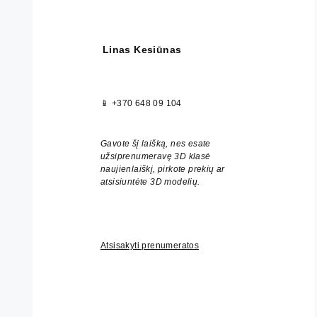
Linas Kesiūnas
📱
+370 648 09 104
Gavote šį laišką, nes esate
užsiprenumeravę 3D klasė
naujienlaiškį, pirkote prekių ar
atsisiuntėte 3D modelių.
Atsisakyti prenumeratos