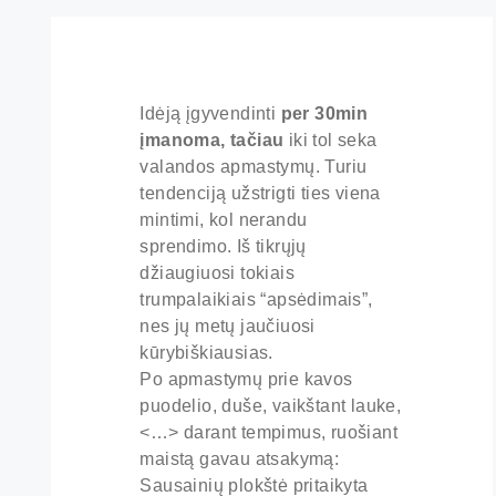
Idėją įgyvendinti
per 30min
įmanoma, tačiau
iki tol seka
valandos apmastymų. Turiu
tendenciją užstrigti ties viena
mintimi, kol nerandu
sprendimo. Iš tikrųjų
džiaugiuosi tokiais
trumpalaikiais “apsėdimais”,
nes jų metų jaučiuosi
kūrybiškiausias.
Po apmastymų prie kavos
puodelio, duše, vaikštant lauke,
<…> darant tempimus, ruošiant
maistą gavau atsakymą:
Sausainių plokštė pritaikyta