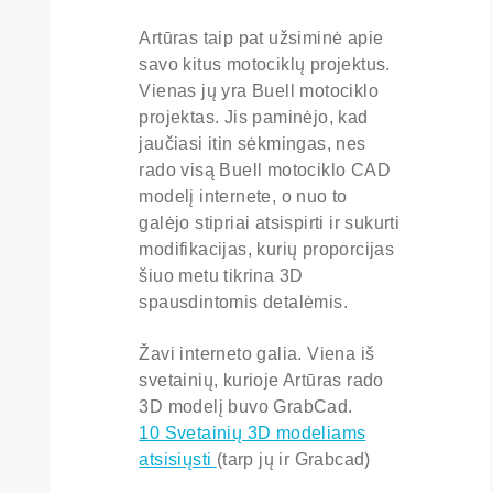
Artūras taip pat užsiminė apie
savo kitus motociklų projektus.
Vienas jų yra Buell motociklo
projektas. Jis paminėjo, kad
jaučiasi itin sėkmingas, nes
rado visą Buell motociklo CAD
modelį internete, o nuo to
galėjo stipriai atsispirti ir sukurti
modifikacijas, kurių proporcijas
šiuo metu tikrina 3D
spausdintomis detalėmis.
Žavi interneto galia. Viena iš
svetainių, kurioje Artūras rado
3D modelį buvo GrabCad.
10 Svetainių 3D modeliams
atsisiųsti
(tarp jų ir Grabcad)