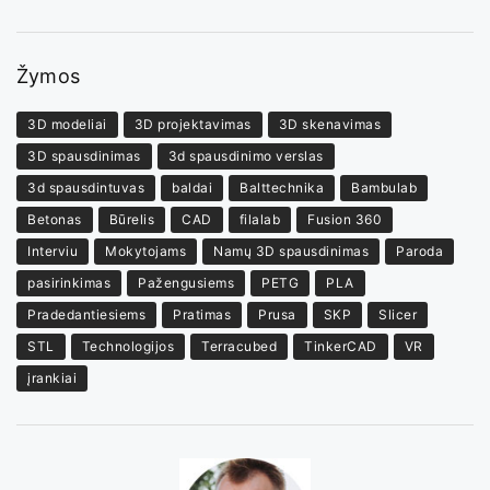
Žymos
3D modeliai
3D projektavimas
3D skenavimas
3D spausdinimas
3d spausdinimo verslas
3d spausdintuvas
baldai
Balttechnika
Bambulab
Betonas
Būrelis
CAD
filalab
Fusion 360
Interviu
Mokytojams
Namų 3D spausdinimas
Paroda
pasirinkimas
Pažengusiems
PETG
PLA
Pradedantiesiems
Pratimas
Prusa
SKP
Slicer
STL
Technologijos
Terracubed
TinkerCAD
VR
įrankiai