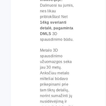
Dalinuosi su jumis,
nes likau
priblokštas! Net
14kg sverianti
detalė, pagaminta
DMLS
3D
spausdinimo būdu.
Metalo 3D
spausdinimo
užuomazgos seka
jau 30 metų.
Anksčiau metalo
milteliai būdavo
prikepinami prie
tam tikrų detalių,
norint sumažinti jų
nusidėvėjimą ir