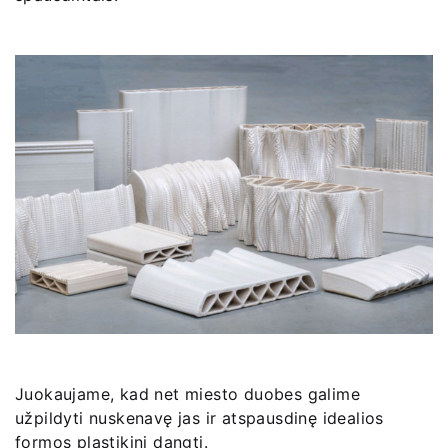
Juokaujame, kad net miesto duobes galime
užpildyti nuskenavę jas ir atspausdinę idealios
formos plastikinį dangtį.