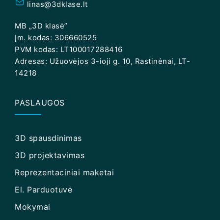
linas@3dklase.lt
MB „3D klasė”
Įm. kodas: 306660525
PVM kodas: LT100017288416
Adresas: Užuovėjos 3-ioji g. 10, Rastinėnai, LT-
14218
PASLAUGOS
3D spausdinimas
3D projektavimas
Reprezentaciniai maketai
El. Parduotuvė
Mokymai