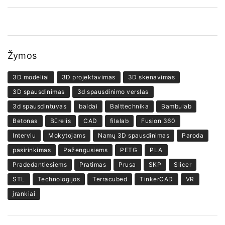
Žymos
3D modeliai
3D projektavimas
3D skenavimas
3D spausdinimas
3d spausdinimo verslas
3d spausdintuvas
baldai
Balttechnika
Bambulab
Betonas
Būrelis
CAD
filalab
Fusion 360
Interviu
Mokytojams
Namų 3D spausdinimas
Paroda
pasirinkimas
Pažengusiems
PETG
PLA
Pradedantiesiems
Pratimas
Prusa
SKP
Slicer
STL
Technologijos
Terracubed
TinkerCAD
VR
įrankiai