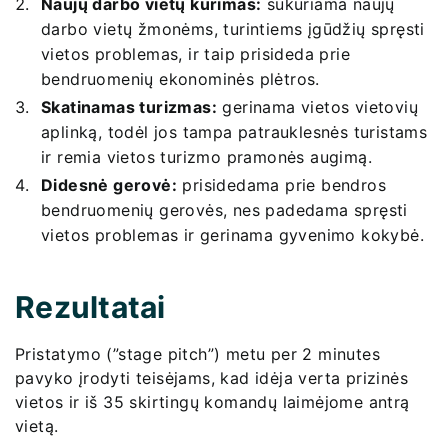
Naujų darbo vietų kūrimas:
sukuriama naujų
darbo vietų žmonėms, turintiems įgūdžių spręsti
vietos problemas, ir taip prisideda prie
bendruomenių ekonominės plėtros.
Skatinamas turizmas:
gerinama vietos vietovių
aplinką, todėl jos tampa patrauklesnės turistams
ir remia vietos turizmo pramonės augimą.
Didesnė gerovė:
prisidedama prie bendros
bendruomenių gerovės, nes padedama spręsti
vietos problemas ir gerinama gyvenimo kokybė.
Rezultatai
Pristatymo (”stage pitch”) metu per 2 minutes
pavyko įrodyti teisėjams, kad idėja verta prizinės
vietos ir iš 35 skirtingų komandų laimėjome antrą
vietą.