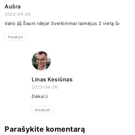
Aušra
2023-04-26
Valio 🤗 Šauni idėja! Sveikinimai laimėjus 2 vietą 🥳
Atsakyti
Linas Kesiūnas
2023-04-26
Dėkui:)
Atsakyti
Parašykite komentarą