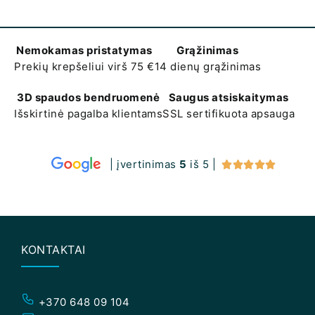
Nemokamas pristatymas
Grąžinimas
Prekių krepšeliui virš 75 €
14 dienų grąžinimas
3D spaudos bendruomenė
Saugus atsiskaitymas
Išskirtinė pagalba klientams
SSL sertifikuota apsauga
| įvertinimas
5
iš 5 |





KONTAKTAI
+370 648 09 104