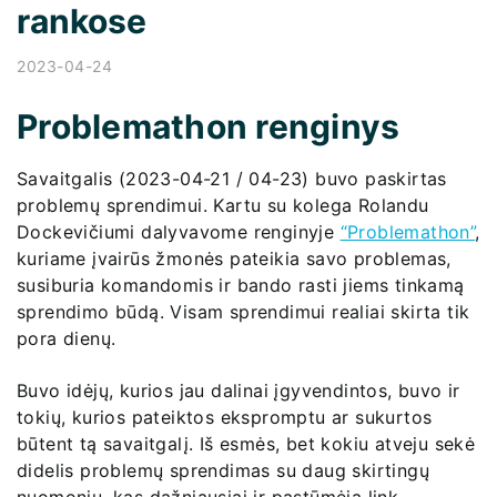
rankose
2023-04-24
Problemathon renginys
Savaitgalis (2023-04-21 / 04-23) buvo paskirtas
problemų sprendimui. Kartu su kolega Rolandu
Dockevičiumi dalyvavome renginyje
“Problemathon”
,
kuriame įvairūs žmonės pateikia savo problemas,
susiburia komandomis ir bando rasti jiems tinkamą
sprendimo būdą. Visam sprendimui realiai skirta tik
pora dienų.
Buvo idėjų, kurios jau dalinai įgyvendintos, buvo ir
tokių, kurios pateiktos ekspromptu ar sukurtos
būtent tą savaitgalį. Iš esmės, bet kokiu atveju sekė
didelis problemų sprendimas su daug skirtingų