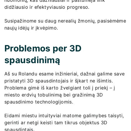
nuomonių, kas dažniausiai ir pastūmėja link
didžiausio ir efektyviausio progreso.
Susipažinome su daug nerealių žmonių, pasisėmėme
naujų idėjų ir įkvėpimo.
Problemos per 3D
spausdinimą
Aš su Rolandu esame inžinieriai, dažnai galime save
pristatyti 3D spausdintojais ir šįkart ne išimtis.
Problema gimė iš karto žvelgiant toli į priekį – į
miesto erdvių tobulinimą bei gražinimą 3D
spausdinimo technologijomis.
Eidami miestu intuityviai matome galimybes taisyti,
gerinti ar netgi keisti tam tikrus objektus 3D
spausdintais.