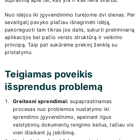
supratimą apie tai, kas yra ir kas nėra svarbu.
Nuo idėjos iki įgyvendinimo turėjome dvi dienas. Per
savaitgalį pavyko plačiau išnagrinėti idėją,
pakoreguoti tam tikras jos dalis, sukurti preliminarią
aplikacijos bei pačio verslo struktūrą ir veikimo
principą. Taip pat sukūrėme prekinį ženklą su
pristatymu.
Teigiamas poveikis
išsprendus problemą
Greitesni sprendimai:
supaprastinamas
procesas nuo problemos nustatymo iki
sprendimo įgyvendinimo, apeinant ilgus
valstybinių dokumentų rengimo kelius, tačiau vis
vien išlaikant jų įsikišimą.