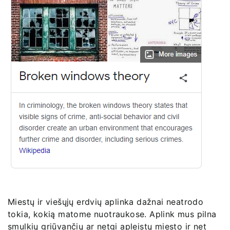
Miestų ir viešųjų erdvių aplinka dažnai neatrodo
tokia, kokią matome nuotraukose. Aplink mus pilna
smulkių griūvančių ar netgi apleistų miesto ir net