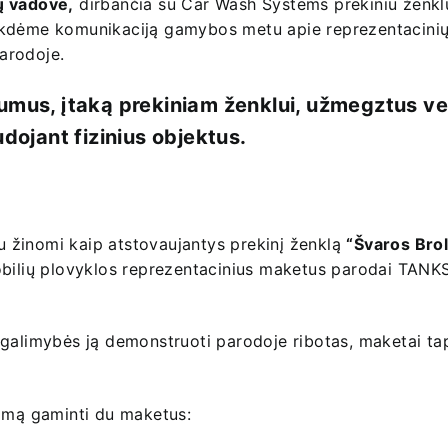
ų vadove,
dirbančia su Car Wash Systems prekiniu ženkl
ykdėme komunikaciją gamybos metu apie reprezentacini
arodoje.
mus, įtaką prekiniam ženklui, užmegztus ve
ojant fizinius objektus.
 žinomi kaip atstovaujantys prekinį ženklą
“Švaros Brol
mobilių plovyklos reprezentacinius maketus parodai TAN
 galimybės ją demonstruoti parodoje ribotas, maketai ta
dimą gaminti du maketus: