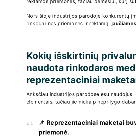
reklamos priemones, tačiau dėmesiui, kurį sut
Nors šioje industrijos parodoje konkurentų į
rinkodarines priemones ir reklamą,
jaučiamės 
Kokių išskirtinių privalu
naudota rinkodaros med
reprezentaciniai maketa
Anksčiau industrijos parodose esu naudojusi el
elementais, tačiau jie niekaip neprilygo dab
📌 Reprezentaciniai maketai buv
priemonė.