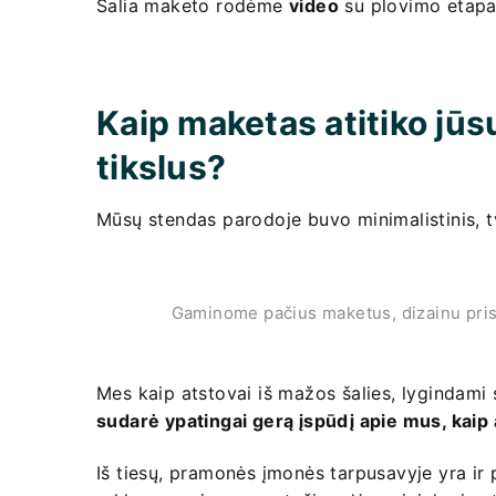
Šalia maketo rodėme
video
su plovimo etapa
Kaip maketas atitiko jūs
tikslus?
Mūsų stendas parodoje buvo minimalistinis, t
Gaminome pačius maketus, dizainu pris
Mes kaip atstovai iš mažos šalies, lygindami 
sudarė ypatingai gerą įspūdį apie mus, kaip ap
Iš tiesų, pramonės įmonės tarpusavyje yra ir p