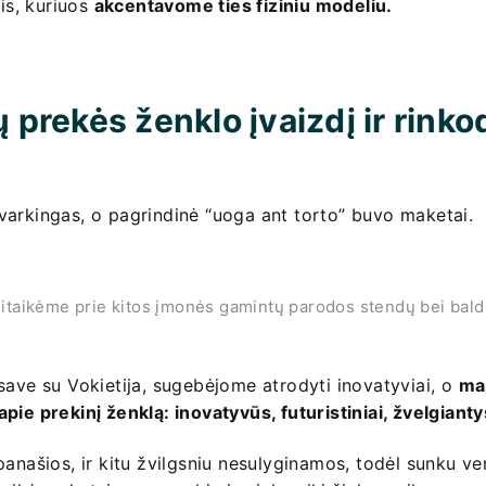
is, kuriuos
akcentavome ties fiziniu modeliu.
ų prekės ženklo įvaizdį ir rink
varkingas, o pagrindinė “uoga ant torto” buvo maketai.
itaikėme prie kitos įmonės gamintų parodos stendų bei bald
save su Vokietija, sugebėjome atrodyti inovatyviai, o
ma
ie prekinį ženklą: inovatyvūs, futuristiniai, žvelgiantys 
anašios, ir kitu žvilgsniu nesulyginamos, todėl sunku ver