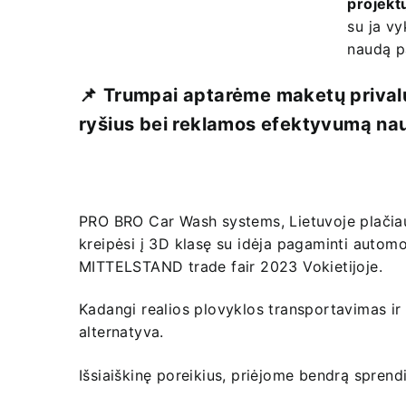
projekt
su ja v
naudą p
📌
Trumpai aptarėme maketų privalu
ryšius bei reklamos efektyvumą naud
PRO BRO Car Wash systems, Lietuvoje plačiau
kreipėsi į 3D klasę su idėja pagaminti auto
MITTELSTAND trade fair 2023 Vokietijoje.
Kadangi realios plovyklos transportavimas ir
alternatyva.
Išsiaiškinę poreikius, priėjome bendrą spren