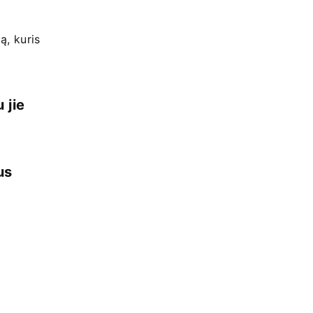
ą, kuris
 jie
us