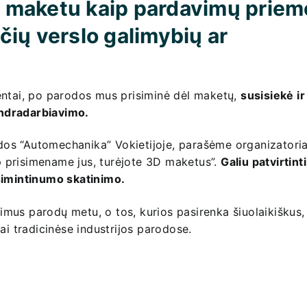
ės maketu kaip pardavimų priem
ių verslo galimybių ar
entai, po parodos mus prisiminė dėl maketų,
susisiekė ir
endradarbiavimo.
os “Automechanika” Vokietijoje, parašėme organizatori
aip prisimename jus, turėjote 3D maketus”.
Galiu patvirtint
įsimintinumo skatinimo.
mus parodų metu, o tos, kurios pasirenka šiuolaikiškus,
ai tradicinėse industrijos parodose.