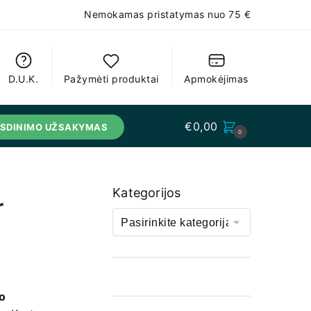
Nemokamas pristatymas nuo 75 €
D.U.K.
Pažymėti produktai
Apmokėjimas
€
0,00
USDINIMO UŽSAKYMAS
0
Kategorijos
r
o