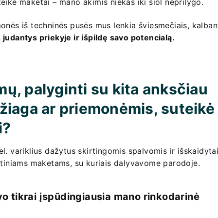
eikė maketai – mano akimis niekas iki šiol neprilygo.
monės iš techninės pusės mus lenkia šviesmečiais, kalban
judantys priekyje ir išpildę savo potencialą.
mų, palyginti su kita anksčiau
žiaga ar priemonėmis, suteikė
i?
. variklius dažytus skirtingomis spalvomis ir išskaidytai
artiniams maketams, su kuriais dalyvavome parodoje.
o tikrai įspūdingiausia mano rinkodarinė