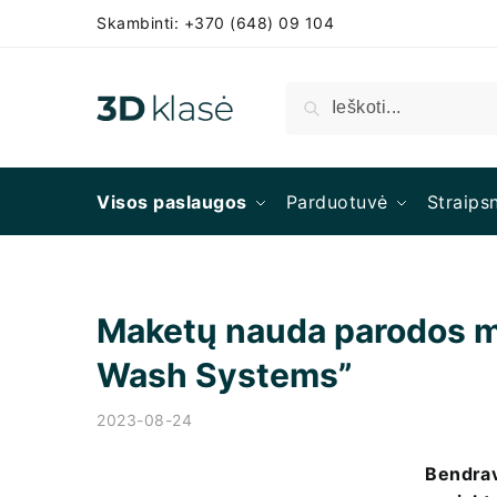
Skambinti: +370 (648) 09 104
Ieškoti
Visos paslaugos
Parduotuvė
Straipsn
Maketų nauda parodos me
Wash Systems”
2023-08-24
Bendrav