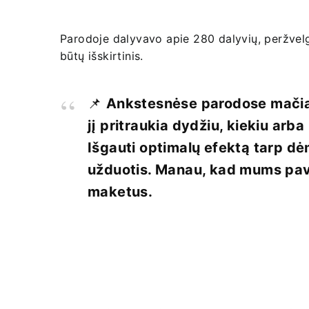
Parodoje dalyvavo apie 280 dalyvių, peržvelg
būtų išskirtinis.
📌
Ankstesnėse parodose mačiau
jį pritraukia dydžiu, kiekiu arb
Išgauti optimalų efektą tarp dė
užduotis. Manau, kad mums pavy
maketus.