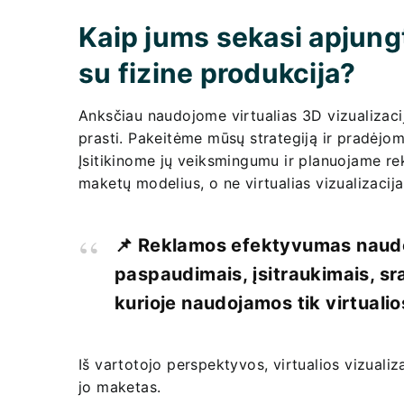
Kaip jums sekasi apjungt
su fizine produkcija?
Anksčiau naudojome virtualias 3D vizualizacij
prasti. Pakeitėme mūsų strategiją ir pradėjo
Įsitikinome jų veiksmingumu ir planuojame re
maketų modelius, o ne virtualias vizualizacija
📌 Reklamos efektyvumas naudoj
paspaudimais, įsitraukimais, sra
kurioje naudojamos tik virtualios
Iš vartotojo perspektyvos, virtualios vizualiza
jo maketas.