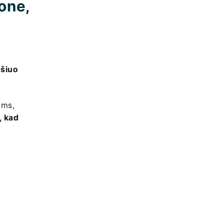
one,
 šiuo
ams,
i, kad