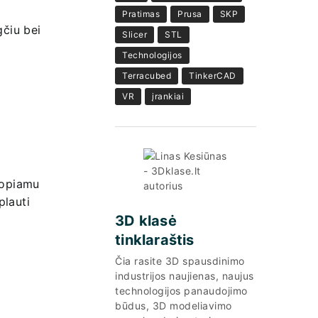
Pratimas
Prusa
SKP
gčiu bei
Slicer
STL
Technologijos
Terracubed
TinkerCAD
VR
įrankiai
uopiamu
plauti
3D klasė
tinklaraštis
Čia rasite 3D spausdinimo
industrijos naujienas, naujus
technologijos panaudojimo
būdus, 3D modeliavimo