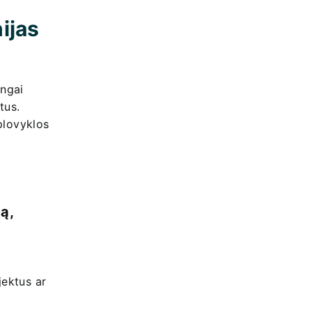
ijas
ingai
tus.
plovyklos
ą,
jektus ar