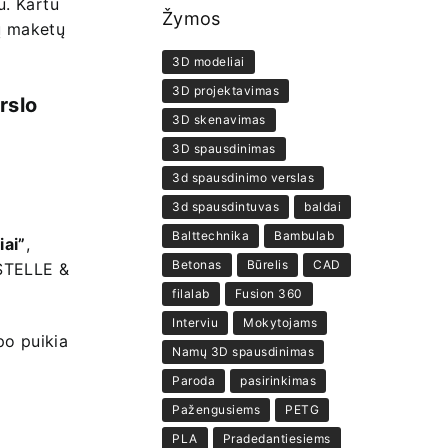
u. Kartu
Žymos
ų maketų
3D modeliai
3D projektavimas
rslo
3D skenavimas
3D spausdinimas
3d spausdinimo verslas
3d spausdintuvas
baldai
Balttechnika
Bambulab
iai”
,
Betonas
Būrelis
CAD
KSTELLE &
filalab
Fusion 360
Interviu
Mokytojams
po puikia
Namų 3D spausdinimas
Paroda
pasirinkimas
Pažengusiems
PETG
PLA
Pradedantiesiems