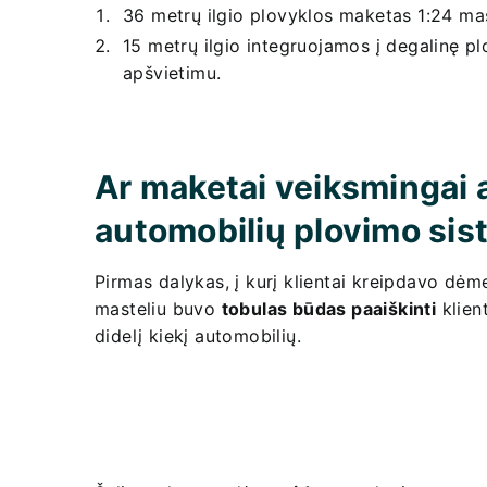
36 metrų ilgio plovyklos maketas 1:24 ma
15 metrų ilgio integruojamos į degalinę p
apšvietimu.
Ar maketai veiksmingai 
automobilių plovimo sis
Pirmas dalykas, į kurį klientai kreipdavo dė
masteliu buvo
tobulas būdas paaiškinti
klien
didelį kiekį automobilių.