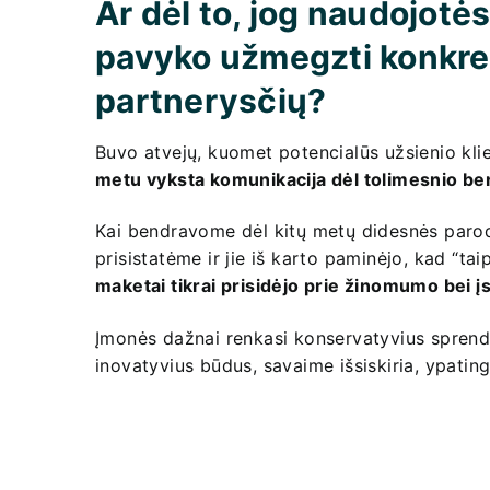
Ar dėl to, jog naudojot
pavyko užmegzti konkreč
partnerysčių?
Buvo atvejų, kuomet potencialūs užsienio kli
metu vyksta komunikacija dėl tolimesnio b
Kai bendravome dėl kitų metų didesnės parod
prisistatėme ir jie iš karto paminėjo, kad “t
maketai tikrai prisidėjo prie žinomumo bei 
Įmonės dažnai renkasi konservatyvius sprendi
inovatyvius būdus, savaime išsiskiria, ypating