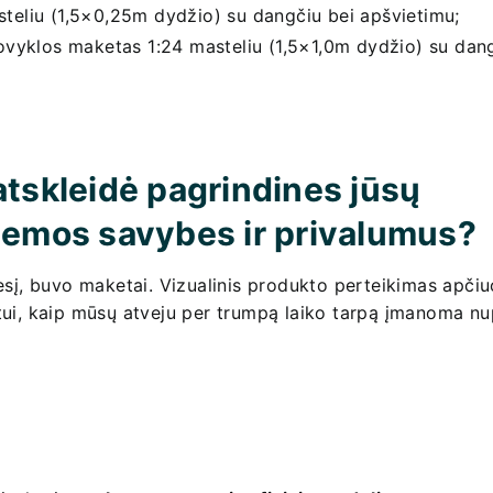
steliu (1,5×0,25m dydžio) su dangčiu bei apšvietimu;
lovyklos maketas 1:24 masteliu (1,5×1,0m dydžio) su dan
atskleidė pagrindines jūsų
temos savybes ir privalumus?
mesį, buvo maketai. Vizualinis produkto perteikimas apči
tui, kaip mūsų atveju per trumpą laiko tarpą įmanoma nu