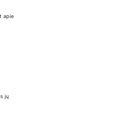
t apie
s jų