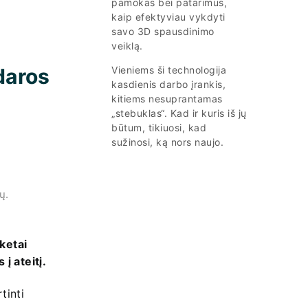
pamokas bei patarimus,
kaip efektyviau vykdyti
savo 3D spausdinimo
veiklą.
odaros
Vieniems ši technologija
kasdienis darbo įrankis,
kitiems nesuprantamas
„stebuklas“. Kad ir kuris iš jų
būtum, tikiuosi, kad
sužinosi, ką nors naujo.
ų.
ketai
į ateitį.
tinti