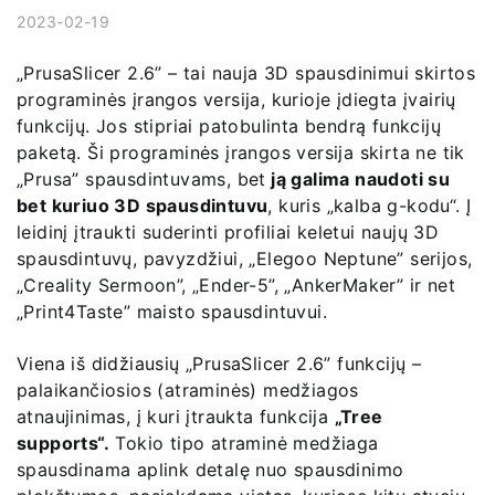
2023-02-19
„PrusaSlicer 2.6” – tai nauja 3D spausdinimui skirtos
programinės įrangos versija, kurioje įdiegta įvairių
funkcijų. Jos stipriai patobulinta bendrą funkcijų
paketą. Ši programinės įrangos versija skirta ne tik
„Prusa” spausdintuvams, bet
ją galima naudoti su
bet kuriuo 3D spausdintuvu
, kuris „kalba g-kodu“. Į
leidinį įtraukti suderinti profiliai keletui naujų 3D
spausdintuvų, pavyzdžiui, „Elegoo Neptune” serijos,
„Creality Sermoon”, „Ender-5”, „AnkerMaker” ir net
„Print4Taste” maisto spausdintuvui.
Viena iš didžiausių „PrusaSlicer 2.6” funkcijų –
palaikančiosios (atraminės) medžiagos
atnaujinimas, į kuri įtraukta funkcija
„Tree
supports“.
Tokio tipo atraminė medžiaga
spausdinama aplink detalę nuo spausdinimo