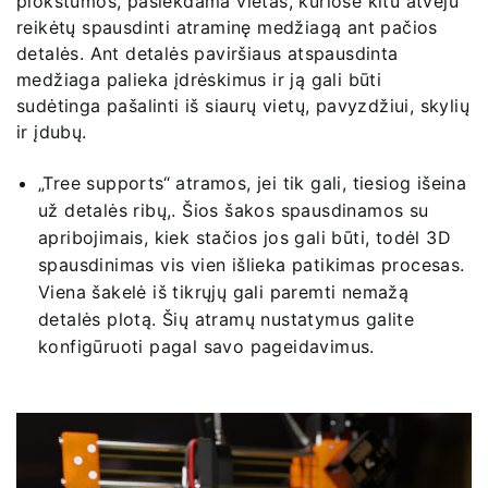
plokštumos, pasiekdama vietas, kuriose kitu atveju
reikėtų spausdinti atraminę medžiagą ant pačios
detalės. Ant detalės paviršiaus atspausdinta
medžiaga palieka įdrėskimus ir ją gali būti
sudėtinga pašalinti iš siaurų vietų, pavyzdžiui, skylių
ir įdubų.
„Tree supports“ atramos, jei tik gali, tiesiog išeina
už detalės ribų,. Šios šakos spausdinamos su
apribojimais, kiek stačios jos gali būti, todėl 3D
spausdinimas vis vien išlieka patikimas procesas.
Viena šakelė iš tikrųjų gali paremti nemažą
detalės plotą. Šių atramų nustatymus galite
konfigūruoti pagal savo pageidavimus.