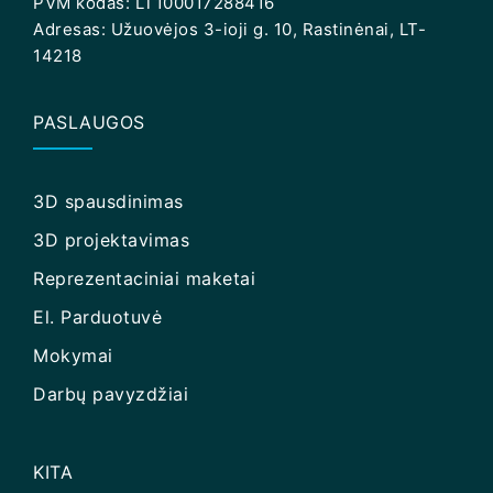
PVM kodas: LT100017288416
Adresas: Užuovėjos 3-ioji g. 10, Rastinėnai, LT-
14218
PASLAUGOS
3D spausdinimas
3D projektavimas
Reprezentaciniai maketai
El. Parduotuvė
Mokymai
Darbų pavyzdžiai
KITA