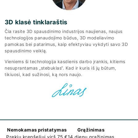
3D klasė tinklaraštis
Čia rasite 3D spausdinimo industrijos naujienas, naujus
technologijos panaudojimo būdus, 3D modeliavimo
pamokas bei patarimus, kaip efektyviau vykdyti savo 3D
spausdinimo veiklą.
Vieniems ši technologija kasdienis darbo įrankis, kitiems
nesuprantamas „stebuklas“. Kad ir kuris iš jų būtum,
tikiuosi, kad sužinosi, ką nors naujo.
Nemokamas pristatymas
Grąžinimas
Prekių krepšeliui virš 75 €
14 dienų grąžinimas