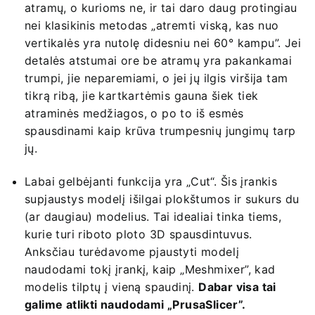
atramų, o kurioms ne, ir tai daro daug protingiau
nei klasikinis metodas „atremti viską, kas nuo
vertikalės yra nutolę didesniu nei 60° kampu”. Jei
detalės atstumai ore be atramų yra pakankamai
trumpi, jie neparemiami, o jei jų ilgis viršija tam
tikrą ribą, jie kartkartėmis gauna šiek tiek
atraminės medžiagos, o po to iš esmės
spausdinami kaip krūva trumpesnių jungimų tarp
jų.
Labai gelbėjanti funkcija yra „Cut“. Šis įrankis
supjaustys modelį išilgai plokštumos ir sukurs du
(ar daugiau) modelius. Tai idealiai tinka tiems,
kurie turi riboto ploto 3D spausdintuvus.
Anksčiau turėdavome pjaustyti modelį
naudodami tokį įrankį, kaip „Meshmixer”, kad
modelis tilptų į vieną spaudinį.
Dabar visa tai
galime atlikti naudodami „PrusaSlicer”.