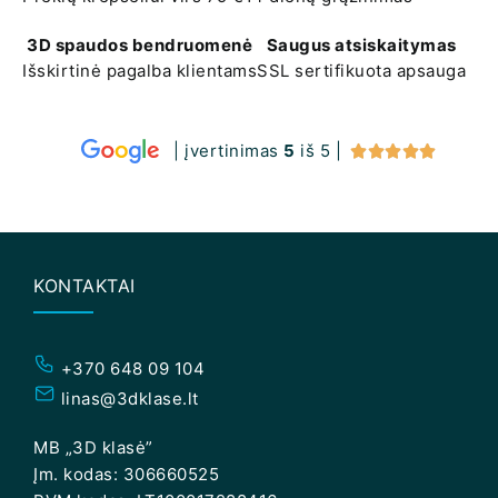
3D spaudos bendruomenė
Saugus atsiskaitymas
Išskirtinė pagalba klientams
SSL sertifikuota apsauga
| įvertinimas
5
iš 5 |





KONTAKTAI
+370 648 09 104
linas@3dklase.lt
MB „3D klasė”
Įm. kodas: 306660525