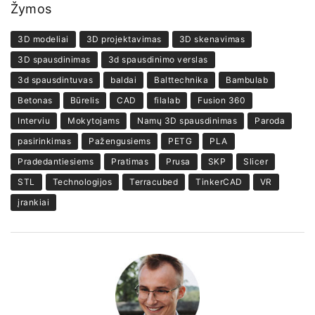
Žymos
3D modeliai
3D projektavimas
3D skenavimas
3D spausdinimas
3d spausdinimo verslas
3d spausdintuvas
baldai
Balttechnika
Bambulab
Betonas
Būrelis
CAD
filalab
Fusion 360
Interviu
Mokytojams
Namų 3D spausdinimas
Paroda
pasirinkimas
Pažengusiems
PETG
PLA
Pradedantiesiems
Pratimas
Prusa
SKP
Slicer
STL
Technologijos
Terracubed
TinkerCAD
VR
įrankiai