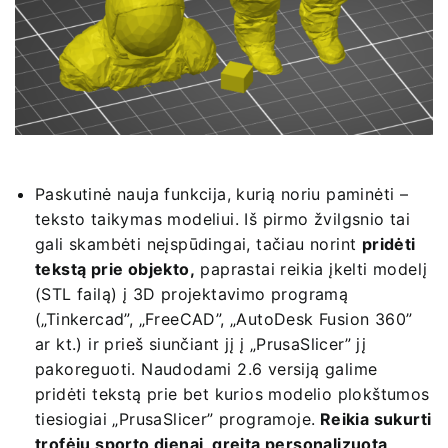
Paskutinė nauja funkcija, kurią noriu paminėti –
teksto taikymas modeliui. Iš pirmo žvilgsnio tai
gali skambėti neįspūdingai, tačiau norint
pridėti
tekstą prie objekto,
paprastai reikia įkelti modelį
(STL failą) į 3D projektavimo programą
(„Tinkercad”, „FreeCAD”, „AutoDesk Fusion 360”
ar kt.) ir prieš siunčiant jį į „PrusaSlicer” jį
pakoreguoti. Naudodami 2.6 versiją galime
pridėti tekstą prie bet kurios modelio plokštumos
tiesiogiai „PrusaSlicer” programoje.
Reikia sukurti
trofėjų sporto dienai, greitą personalizuotą