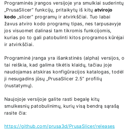
Programinės įrangos versijoje yra smulkiai suderintų
„PrusaSlicer” funkcijų, pritaikytų iš kitų
atvirojo
kodo
„slicer“ programų ir atvirkščiai. Tuo labai
žavus atviro kodo programų tipas, nes tarpusavyje
jos visuomet dalinasi tam tikromis funkcijomis,
kurias po to gali patobulinti kitos programos kūrėjai
ir atvirkščiai.
Programinė įranga yra išankstinės (alpha) versijos, o
tai reiškia, kad galima tikėtis klaidų, tačiau joje
naudojamas atskiras konfigūracijos katalogas, todėl
ji nesugadins jūsų „PrusaSlicer 2.5” profilių
(nustatymų).
Naujojoje versijoje galite rasti begalę kitų
smulkesnių patobulinimų, kurių visą bendrą sąrašą
rasite čia:
https://github.com/prusa3d/PrusaSlicer/releases