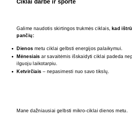
Ciklai darbe ir sporte
Galime naudotis skirtingos trukmės ciklais,
kad ištr
pančių:
Dienos
metu ciklai gelbsti energijos palaikymui.
Mėnesiais
ar savaitėmis išskaidyti ciklai padeda ne
ilguoju laikotarpiu.
Ketvirčiais
– nepasimesti nuo savo tikslų.
Mane dažniausiai gelbsti mikro-ciklai dienos metu.