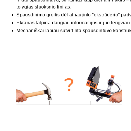
tolygias sluoksnio linijas.
Spausdinimo greitis dėl atnaujinto “ekstrūderio” pad
Ekranas talpina daugiau informacijos ir juo lengviau
Mechaniškai labiau sutvirtinta spausdintuvo konstruk