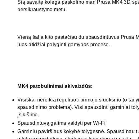
Šią savaitę kolega paskolino man Prusa MK4 3D spau
persikraustymo metu.
Vieną šalia kito pastačiau du spausdintuvus Prusa 
juos atidžiai palyginti gamybos procese.
MK4 patobulinimai akivaizdūs:
Visiškai nereikia reguliuoti pirmojo sluoksnio (o tai 
spausdinimo problema). Visi spausdinti gaminiai tol
įsikišimo.
Spausdintuvą galima valdyti per Wi-Fi
Gaminių paviršiaus kokybė tolygesnė. Spausdinau t
ir kitu spausdintuvu, skirtumas kaip diena ir naktis 