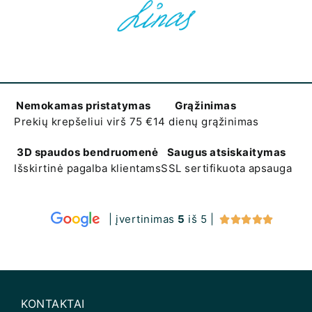
Nemokamas pristatymas
Grąžinimas
Prekių krepšeliui virš 75 €
14 dienų grąžinimas
3D spaudos bendruomenė
Saugus atsiskaitymas
Išskirtinė pagalba klientams
SSL sertifikuota apsauga
| įvertinimas
5
iš 5 |





KONTAKTAI