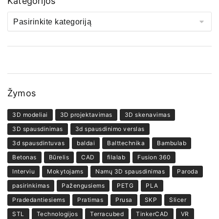
Kategorijos
Žymos
3D modeliai
3D projektavimas
3D skenavimas
3D spausdinimas
3d spausdinimo verslas
3d spausdintuvas
baldai
Balttechnika
Bambulab
Betonas
Būrelis
CAD
filalab
Fusion 360
Interviu
Mokytojams
Namų 3D spausdinimas
Paroda
pasirinkimas
Pažengusiems
PETG
PLA
Pradedantiesiems
Pratimas
Prusa
SKP
Slicer
STL
Technologijos
Terracubed
TinkerCAD
VR