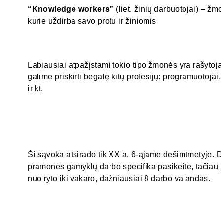
“Knowledge workers”
(liet. žinių darbuotojai) – žm
kurie uždirba savo protu ir žiniomis
Labiausiai atpažįstami tokio tipo žmonės yra rašytojai
galime priskirti begalę kitų profesijų: programuotojai,
ir kt.
Ši sąvoka atsirado tik XX a. 6-ąjame dešimtmetyje. 
pramonės gamyklų darbo specifika pasikeitė, tačiau į
nuo ryto iki vakaro, dažniausiai 8 darbo valandas.