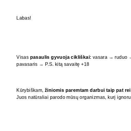
Labas!
Visas
pasaulis gyvuoja cikliškai:
vasara → ruduo 
pavasaris → P.S. kitą savaitę +18
Kūrybiškam,
žiniomis paremtam darbui taip pat reik
Juos natūraliai parodo mūsų organizmas, kurį ignoru