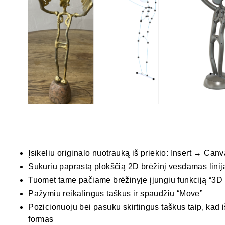
Įsikeliu originalo nuotrauką iš priekio: Insert → Can
Sukuriu paprastą plokščią 2D brėžinį vesdamas lini
Tuomet tame pačiame brėžinyje įjungiu funkciją “3D 
Pažymiu reikalingus taškus ir spaudžiu “Move”
Pozicionuoju bei pasuku skirtingus taškus taip, kad 
formas