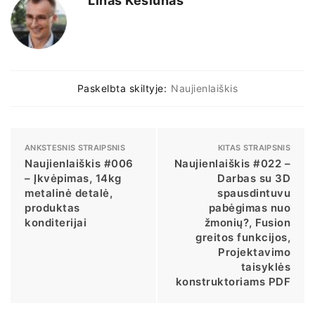
Linas Kesiūnas
Paskelbta skiltyje:
Naujienlaiškis
ANKSTESNIS STRAIPSNIS
KITAS STRAIPSNIS
Naujienlaiškis #006
Naujienlaiškis #022 –
– Įkvėpimas, 14kg
Darbas su 3D
metalinė detalė,
spausdintuvu
produktas
pabėgimas nuo
konditerijai
žmonių?, Fusion
greitos funkcijos,
Projektavimo
taisyklės
konstruktoriams PDF