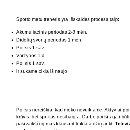
Sporto metu treneris yra išskaidęs procesą taip:
Akumuliacinis periodas 2-3 mėn.
Didelių svorių periodas 1 mėn.
Poilsis 1 sav.
Varžybos 1 d.
Poilsis 1 sav.
ir sukame ciklą iš naujo
Poilsis nereiškia, kad nieko neveikiame. Aktyviai p
krūvis, bet sportas nesibaigia. Darbe poilsis gali bū
pasivaikščiojimas klausant tinklalaidžių ar kt.
Televi