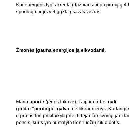
Kai energijos lygis krenta (dažniausiai po pirmųjų 4
sportuoju, ir jis vėl grįžta į savas vėžias.
Žmonės įgauna energijos ją eikvodami.
Mano
sporte
(jėgos trikovė), kaip ir darbe,
gali
greitai “perdegti” galva
, ne tik raumenys. Kadangi n
ir protas turi prisitaikyti prie didėjančių svorių, jam t
poilsis, kuris yra numatyta treniruočių ciklo dalis.