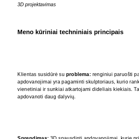
3D projektavimas
Meno kūriniai techniniais principais
Klientas susidūrė su
problema:
renginiui paruošti pa
apdovanojimai yra pagaminti skulptoriaus, kurio ran
vienetiniai ir sunkiai atkartojami dideliais kiekiais. T
apdovanoti daug dalyvių.
Sprendimas:
3D spausdinti apdovanojimai, kurie pr