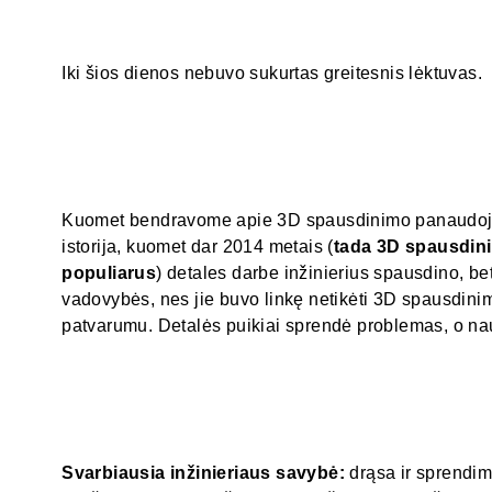
Iki šios dienos nebuvo sukurtas greitesnis lėktuvas.
Kuomet bendravome apie 3D spausdinimo panaudoji
istorija, kuomet dar 2014 metais (
tada 3D spausdin
populiarus
) detales darbe inžinierius spausdino, b
vadovybės, nes jie buvo linkę netikėti 3D spausdinim
patvarumu. Detalės puikiai sprendė problemas, o na
Svarbiausia inžinieriaus savybė:
drąsa ir sprendima