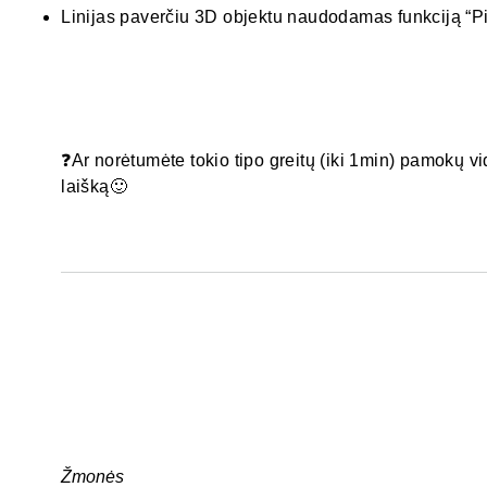
Linijas paverčiu 3D objektu naudodamas funkciją “P
❓Ar norėtumėte tokio tipo greitų (iki 1min) pamokų v
laišką🙂
Žmonės