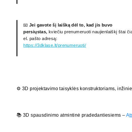
📧
Jei gavote šį laišką dėl to, kad jis buvo
persiųstas,
kviečiu prenumeruoti naujienlaiškį štai č
el. pašto adresą:
https://3dklase.lt/prenumeruoti/
⚙️ 3D projektavimo taisyklės konstruktoriams, inžini
📚 3D spausdinimo atmintinė pradedantiesiems –
A
t