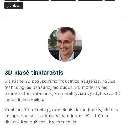
įrankiai
3D klasė tinklaraštis
Čia rasite 3D spausdinimo industrijos naujienas, naujus
technologijos panaudojimo būdus, 3D modeliavimo
pamokas bei patarimus, kaip efektyviau vykdyti savo 3D
spausdinimo veiklą.
Vieniems ši technologija kasdienis darbo įrankis, kitiems
nesuprantamas „stebuklas“. Kad ir kuris iš jų būtum,
tikiuosi, kad sužinosi, ką nors naujo.