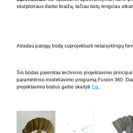
skulptoriaus darbo braižą, tačiau būtų lengviau atkar
Atradau patogų būdą suprojektuoti netaisyklingų fo
Šis būdas paremtas techninio projektavimo principai
parametrinio modeliavimo programą Fusion 360. Dau
projektavimo būdus galite skaityti
čia.