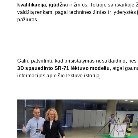
kvalifikacija, įgūdžiai
ir žinios. Tokioje santvarkoje
valdžią renkami pagal technines žinias ir lyderystės 
pažiūras.
Galiu patvirtinti, kad prisistatymas nesuklaidino, ne
3D spausdinto SR-71 lėktuvo modeliu
, atgal gaun
informacijos apie šio lėktuvo istoriją.